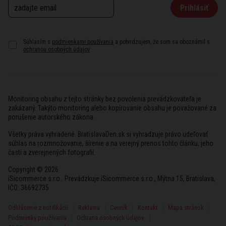
Prihlásiť
Súhlasím s
podmienkami používania
a potvrdzujem, že som sa oboznámil s
ochranou osobných údajov
Monitoring obsahu z tejto stránky bez povolenia prevádzkovateľa je
zakázaný. Takýto monitoring alebo kopírovanie obsahu je považované za
porušenie autorského zákona.
Všetky práva vyhradené. BratislavaDen.sk si vyhradzuje právo udeľovať
súhlas na rozmnožovanie, šírenie a na verejný prenos tohto článku, jeho
častí a zverejnených fotografií.
Copyright © 2026
iSicommerce s.r.o.. Prevádzkuje iSicommerce s.r.o., Mýtna 15, Bratislava,
IČO: 36692735
Odhlásenie z notifikácií
Reklama
Cenník
Kontakt
Mapa stránok
Podmienky používania
Ochrana osobných údajov