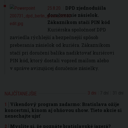
DPD zjednodušila
25.8.20.
doručovanie zásielok.
Zákazníkom stačí PIN kód
Kuriérska spoločnosť DPD
zaviedla rýchlejší a bezpečnejší spôsob
preberania zásielok od kuriéra. Zákazníkom
stačí pri doručení balíka nadiktovať kuriérovi
PIN kód, ktorý dostali vopred mailom alebo
v správe avizujúcej doručenie zásielky.
3 dni
7 dní
31 dní
NAJČÍTANEJŠIE
Víkendový program zadarmo: Bratislava ožije
koncertmi, kinom aj ohňovou show. Tieto akcie si
nenechajte ujsť
Myslíte si, že poznáte bratislavské jazerá?