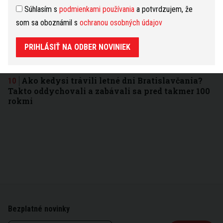
Bratislavčanov vystrašil výbuch a plamene zo
Súhlasím s
podmienkami používania
a potvrdzujem, že
Slovnaftu. Rafinéria vysvetlila, čo sa stalo a
som sa oboznámil s
ochranou osobných údajov
upokojila obyvateľov
Bratislavskú dopravnú situáciu môže odľahčiť
PRIHLÁSIŤ NA ODBER NOVINIEK
nový tunel za 1,7 miliardy eur. Čo sa práve deje s
projektom?
Ako kedysi trávili letné dni Bratislavčania?
Takto oddychovali a zabávali sa pred takmer 100
rokmi
Bezplatné novinky