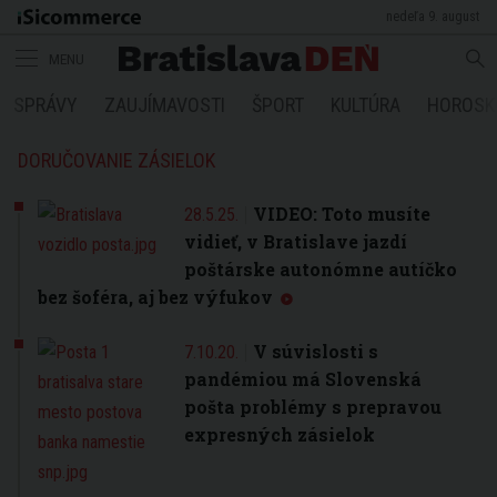
nedeľa 9. august
MENU
SPRÁVY
ZAUJÍMAVOSTI
ŠPORT
KULTÚRA
HOROSK
DORUČOVANIE ZÁSIELOK
VIDEO: Toto musíte
28.5.25.
vidieť, v Bratislave jazdí
poštárske autonómne autíčko
bez šoféra, aj bez výfukov
V súvislosti s
7.10.20.
pandémiou má Slovenská
pošta problémy s prepravou
expresných zásielok