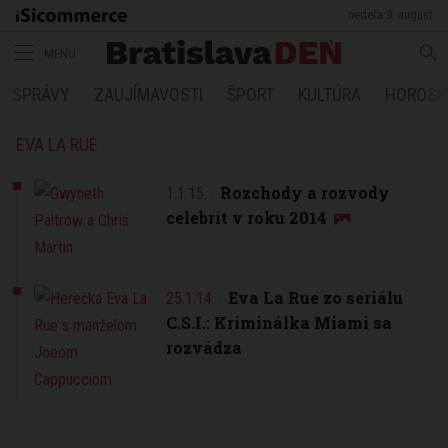
nedeľa 9. august
MENU
SPRÁVY
ZAUJÍMAVOSTI
ŠPORT
KULTÚRA
HOROSK
EVA LA RUE
Rozchody a rozvody
1.1.15.
celebrít v roku 2014
Eva La Rue zo seriálu
25.1.14.
C.S.I.: Kriminálka Miami sa
rozvádza