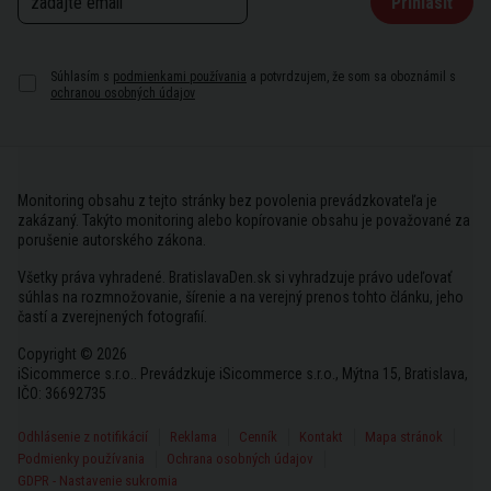
Prihlásiť
Súhlasím s
podmienkami používania
a potvrdzujem, že som sa oboznámil s
ochranou osobných údajov
Monitoring obsahu z tejto stránky bez povolenia prevádzkovateľa je
zakázaný. Takýto monitoring alebo kopírovanie obsahu je považované za
porušenie autorského zákona.
Všetky práva vyhradené. BratislavaDen.sk si vyhradzuje právo udeľovať
súhlas na rozmnožovanie, šírenie a na verejný prenos tohto článku, jeho
častí a zverejnených fotografií.
Copyright © 2026
iSicommerce s.r.o.. Prevádzkuje iSicommerce s.r.o., Mýtna 15, Bratislava,
IČO: 36692735
Odhlásenie z notifikácií
Reklama
Cenník
Kontakt
Mapa stránok
Podmienky používania
Ochrana osobných údajov
GDPR - Nastavenie sukromia