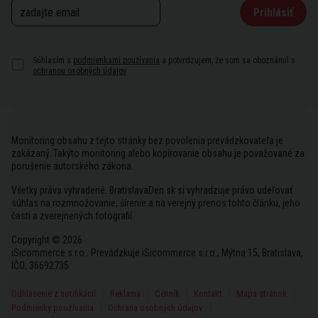
Prihlásiť
Súhlasím s
podmienkami používania
a potvrdzujem, že som sa oboznámil s
ochranou osobných údajov
Monitoring obsahu z tejto stránky bez povolenia prevádzkovateľa je
zakázaný. Takýto monitoring alebo kopírovanie obsahu je považované za
porušenie autorského zákona.
Všetky práva vyhradené. BratislavaDen.sk si vyhradzuje právo udeľovať
súhlas na rozmnožovanie, šírenie a na verejný prenos tohto článku, jeho
častí a zverejnených fotografií.
Copyright © 2026
iSicommerce s.r.o.. Prevádzkuje iSicommerce s.r.o., Mýtna 15, Bratislava,
IČO: 36692735
Odhlásenie z notifikácií
Reklama
Cenník
Kontakt
Mapa stránok
Podmienky používania
Ochrana osobných údajov