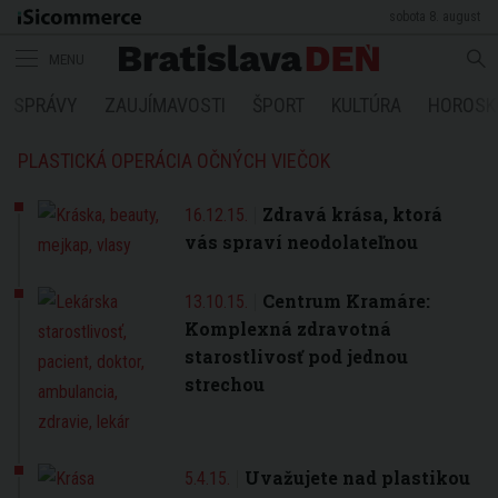
sobota 8. august
MENU
SPRÁVY
ZAUJÍMAVOSTI
ŠPORT
KULTÚRA
HOROSK
PLASTICKÁ OPERÁCIA OČNÝCH VIEČOK
Zdravá krása, ktorá
16.12.15.
vás spraví neodolateľnou
Centrum Kramáre:
13.10.15.
Komplexná zdravotná
starostlivosť pod jednou
strechou
Uvažujete nad plastikou
5.4.15.