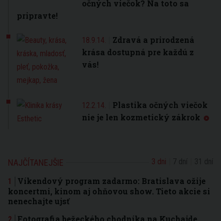
očných viečok? Na toto sa
pripravte!
Zdravá a prirodzená
18.9.14.
krása dostupná pre každú z
vás!
Plastika očných viečok
12.2.14.
nie je len kozmetický zákrok
3 dni
7 dní
31 dní
NAJČÍTANEJŠIE
Víkendový program zadarmo: Bratislava ožije
koncertmi, kinom aj ohňovou show. Tieto akcie si
nenechajte ujsť
Fotografia bežeckého chodníka na Kuchajde