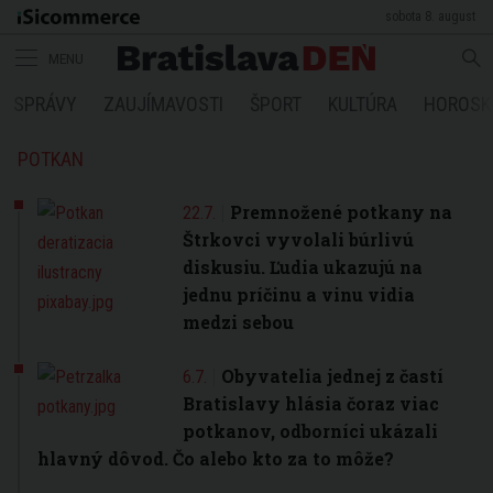
sobota 8. august
MENU
SPRÁVY
ZAUJÍMAVOSTI
ŠPORT
KULTÚRA
HOROSK
POTKAN
Premnožené potkany na
22.7.
Štrkovci vyvolali búrlivú
diskusiu. Ľudia ukazujú na
jednu príčinu a vinu vidia
medzi sebou
Obyvatelia jednej z častí
6.7.
Bratislavy hlásia čoraz viac
potkanov, odborníci ukázali
hlavný dôvod. Čo alebo kto za to môže?