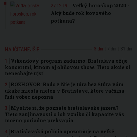
Veľký horoskop 2020 -
27.12.19.
Aký bude rok kovového
potkana?
3 dni
7 dní
31 dní
NAJČÍTANEJŠIE
Víkendový program zadarmo: Bratislava ožije
koncertmi, kinom aj ohňovou show. Tieto akcie si
nenechajte ujsť
ROZHOVOR: Rado z Nie je túra bez Štúra vám
ukáže miesta nielen v Bratislave, ktoré väčšina
ľudí vôbec nepozná
Myslíte si, že poznáte bratislavské jazerá?
Tieto zaujímavosti o ich vzniku či kapacite vás
možno poriadne prekvapia
Bratislavská polícia upozorňuje na veľké