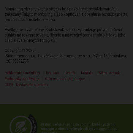
Monitoring obsahu z tejto stránky bez povolenia prevádzkovateľa je
zakázaný. Takýto monitoring alebo kopírovanie obsahu je považované za
porušenie autorského zákona.
Všetky práva vyhradené. BratislavaDen.sk si vyhradzuje právo udeľovať
súhlas na rozmnožovanie, šírenie a na verejný prenos tohto článku, jeho
častí a zverejnených fotografií.
Copyright © 2026
iSicommerce s.r.o.. Prevádzkuje iSicommerce s.r.o., Mýtna 15, Bratislava,
IČO: 36692735
Odhlásenie z notifikácií
Reklama
Cenník
Kontakt
Mapa stránok
Podmienky používania
Ochrana osobných údajov
GDPR - Nastavenie sukromia
Bratislavaden.sk je na serveroch, ktoré využívajú
energiu z obnoviteľných zdrojov
na prevádzku