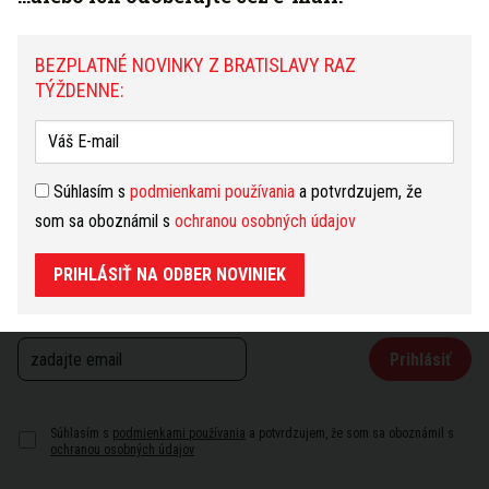
Taxikár na LOVESTREAME havaroval s Teslou,
vrazil priamo do policajnej motorky. Testy
BEZPLATNÉ NOVINKY Z BRATISLAVY RAZ
odhalili THC, v aute mal aj sušinu
TÝŽDENNE:
Súhlasím s
podmienkami používania
a potvrdzujem, že
som sa oboznámil s
ochranou osobných údajov
PRIHLÁSIŤ NA ODBER NOVINIEK
Bezplatné novinky
Prihlásiť
Súhlasím s
podmienkami používania
a potvrdzujem, že som sa oboznámil s
ochranou osobných údajov