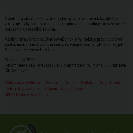
Monitoring obsahu z tejto stránky bez povolenia prevádzkovateľa je
zakázaný. Takýto monitoring alebo kopírovanie obsahu je považované za
porušenie autorského zákona.
Všetky práva vyhradené. BratislavaDen.sk si vyhradzuje právo udeľovať
súhlas na rozmnožovanie, šírenie a na verejný prenos tohto článku, jeho
častí a zverejnených fotografií.
Copyright © 2026
iSicommerce s.r.o.. Prevádzkuje iSicommerce s.r.o., Mýtna 15, Bratislava,
IČO: 36692735
Odhlásenie z notifikácií
Reklama
Cenník
Kontakt
Mapa stránok
Podmienky používania
Ochrana osobných údajov
GDPR - Nastavenie sukromia