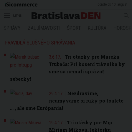
pondelok 10. august
MENU
SPRÁVY
ZAUJÍMAVOSTI
ŠPORT
KULTÚRA
HOROSK
PRAVIDLÁ SLUŠNÉHO SPRÁVANIA
Tri otázky pre Mareka
3.6.17.
Trubača: Pri kosení trávnika by
sme sa nemali správať
sebecky!
Nezdravíme,
29.4.17.
neumývame si ruky po toalete
... , ale sme Európania!
Tri otázky pre Mgr.
19.4.17.
Miriam Mikovú, lektorku