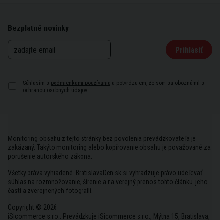
Bezplatné novinky
Prihlásiť
Súhlasím s
podmienkami používania
a potvrdzujem, že som sa oboznámil s
ochranou osobných údajov
Monitoring obsahu z tejto stránky bez povolenia prevádzkovateľa je
zakázaný. Takýto monitoring alebo kopírovanie obsahu je považované za
porušenie autorského zákona.
Všetky práva vyhradené. BratislavaDen.sk si vyhradzuje právo udeľovať
súhlas na rozmnožovanie, šírenie a na verejný prenos tohto článku, jeho
častí a zverejnených fotografií.
Copyright © 2026
iSicommerce s.r.o.. Prevádzkuje iSicommerce s.r.o., Mýtna 15, Bratislava,