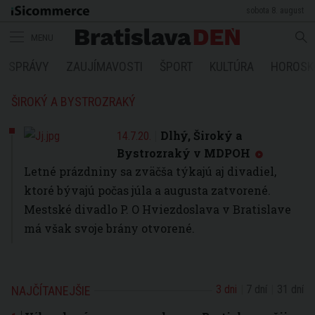
sobota 8. august
MENU
SPRÁVY
ZAUJÍMAVOSTI
ŠPORT
KULTÚRA
HOROSK
ŠIROKÝ A BYSTROZRAKÝ
Dlhý, Široký a
14.7.20.
Bystrozraký v MDPOH
Letné prázdniny sa zväčša týkajú aj divadiel,
ktoré bývajú počas júla a augusta zatvorené.
Mestské divadlo P. O Hviezdoslava v Bratislave
má však svoje brány otvorené.
3 dni
7 dní
31 dní
NAJČÍTANEJŠIE