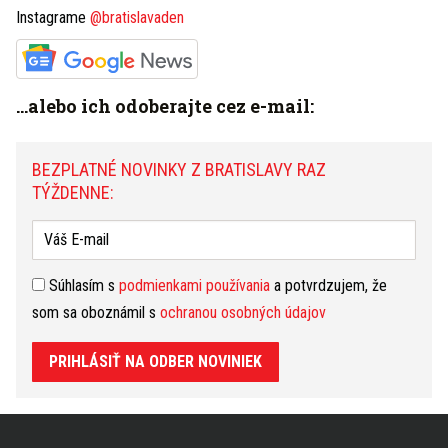
Trnavské mýto má byť bezpečnejšie: Pribudli
Instagrame
@bratislavaden
ďalšie bezpečnostné kamery, nové osvetlenie aj
posilnené hliadky
Hanba v centre Bratislavy je minulosťou. Pod
...alebo ich odoberajte cez e-mail:
Michalskou bránou prebehla veľká obnova
zanedbaného a ošarpaného priestoru
BEZPLATNÉ NOVINKY Z BRATISLAVY RAZ
Bratislavčanov vystrašil výbuch a plamene zo
Slovnaftu. Rafinéria vysvetlila, čo sa stalo a
TÝŽDENNE:
upokojila obyvateľov
Bratislavskú dopravnú situáciu môže odľahčiť
nový tunel za 1,7 miliardy eur. Čo sa práve deje s
Súhlasím s
podmienkami používania
a potvrdzujem, že
projektom?
som sa oboznámil s
ochranou osobných údajov
PRIHLÁSIŤ NA ODBER NOVINIEK