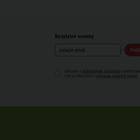
Bezplatné novinky
Prihl
Súhlasím s
podmienkami používania
a potvrdzuje
som sa oboznámil s
ochranou osobných údajov