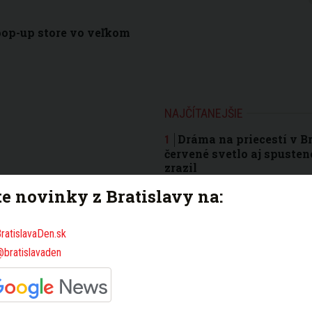
op-up store vo veľkom
NAJČÍTANEJŠIE
Dráma na priecestí v Br
červené svetlo aj spusten
zrazil
te novinky z Bratislavy na:
Fotografia bežeckého 
búrlivú diskusiu. Nové Me
nevedie rovno
ratislavaDen.sk
Obľúbený park v Bratisl
@bratislavaden
deje v Parku Jama? Obyva
neporiadku
Kolaps na D1 pri Brati