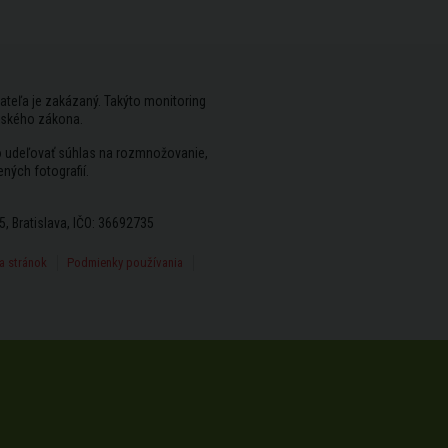
ateľa je zakázaný. Takýto monitoring
rského zákona.
vo udeľovať súhlas na rozmnožovanie,
ených fotografií.
5, Bratislava, IČO: 36692735
 stránok
Podmienky používania