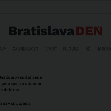
ÁVY
ZAUJÍMAVOSTI
ŠPORT
KULTÚRA
INÉ
HOROS
Bezdomovec dal žene
é peniaze, za odmenu
íc dolárov
znávam, žijem