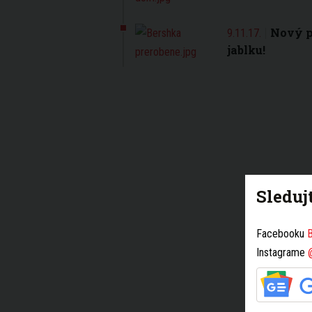
Nový p
9.11.17.
jablku!
Sleduj
Facebooku
B
Instagrame