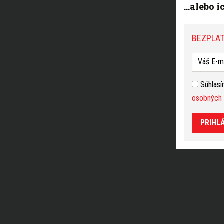
...alebo 
BEZPLAT
Súhlas
osobných 
PRIHL