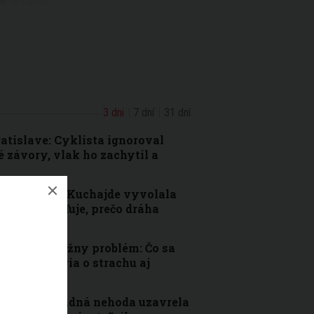
3 dni
7 dní
31 dní
atislave: Cyklista ignoroval
é závory, vlak ho zachytil a
chodníka na Kuchajde vyvolala
sto vysvetľuje, prečo dráha
ave rieši vážny problém: Čo sa
telia hovoria o strachu aj
slave: Hromadná nehoda uzavrela