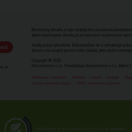
Monitoring obsahu z tejto stránky bez povolenia prevádzkov
alebo kopírovanie obsahu je považované za porušenie auto
Všetky práva vyhradené. BratislavaDen.sk si vyhradzuje prá
ásiť
šírenie a na verejný prenos tohto článku, jeho častí a zverejn
Copyright © 2026
iSicommerce s.r.o.. Prevádzkuje iSicommerce s.r.o., Mýtna 1
m, že
Odhlásenie z notifikácií
Reklama
Cenník
Kontakt
Mapa
Ochrana osobných údajov
GDPR - Nastavenie sukromia
Bratislavaden.sk je na serveroch, ktoré využívajú
energiu z