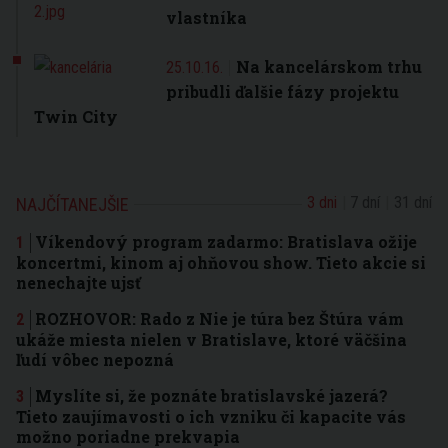
vlastníka
Na kancelárskom trhu
25.10.16.
pribudli ďalšie fázy projektu
Twin City
3 dni
7 dní
31 dní
NAJČÍTANEJŠIE
Víkendový program zadarmo: Bratislava ožije
koncertmi, kinom aj ohňovou show. Tieto akcie si
nenechajte ujsť
ROZHOVOR: Rado z Nie je túra bez Štúra vám
ukáže miesta nielen v Bratislave, ktoré väčšina
ľudí vôbec nepozná
Myslíte si, že poznáte bratislavské jazerá?
Tieto zaujímavosti o ich vzniku či kapacite vás
možno poriadne prekvapia