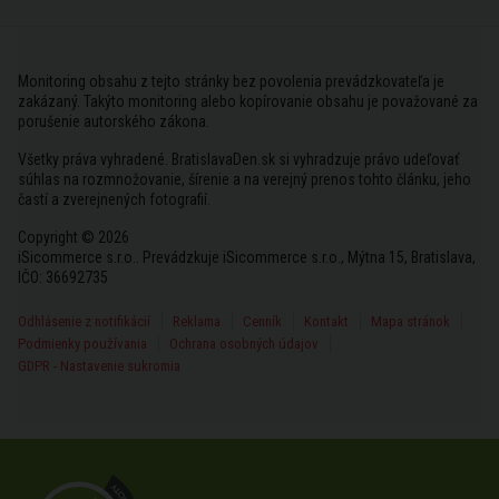
Monitoring obsahu z tejto stránky bez povolenia prevádzkovateľa je
zakázaný. Takýto monitoring alebo kopírovanie obsahu je považované za
porušenie autorského zákona.
Všetky práva vyhradené. BratislavaDen.sk si vyhradzuje právo udeľovať
súhlas na rozmnožovanie, šírenie a na verejný prenos tohto článku, jeho
častí a zverejnených fotografií.
Copyright © 2026
iSicommerce s.r.o.. Prevádzkuje iSicommerce s.r.o., Mýtna 15, Bratislava,
IČO: 36692735
Odhlásenie z notifikácií
Reklama
Cenník
Kontakt
Mapa stránok
Podmienky používania
Ochrana osobných údajov
GDPR - Nastavenie sukromia