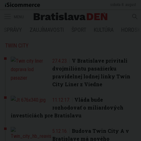
sobota 8. august
MENU
SPRÁVY
ZAUJÍMAVOSTI
ŠPORT
KULTÚRA
HOROSK
TWIN CITY
V Bratislave privítali
27.4.23.
dvojmilióntu pasažierku
pravidelnej lodnej linky Twin
City Liner z Viedne
Vláda bude
11.12.17.
rozhodovať o miliardových
investíciách pre Bratislavu
Budova Twin City A v
5.12.16.
Bratislave má nového