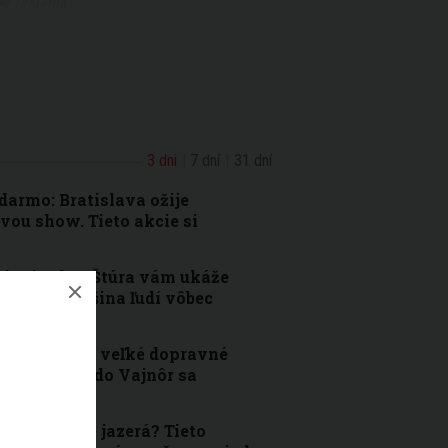
3 dni
7 dní
31 dní
armo: Bratislava ožije
vou show. Tieto akcie si
je túra bez Štúra vám ukáže
e, ktoré väčšina ľudí vôbec
pozorňuje na veľké dopravné
Pred cestou do Vajnôr sa
bratislavské jazerá? Tieto