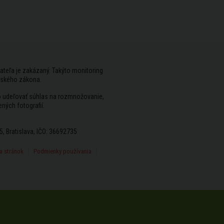
ateľa je zakázaný. Takýto monitoring
rského zákona.
vo udeľovať súhlas na rozmnožovanie,
ených fotografií.
5, Bratislava, IČO: 36692735
 stránok
Podmienky používania