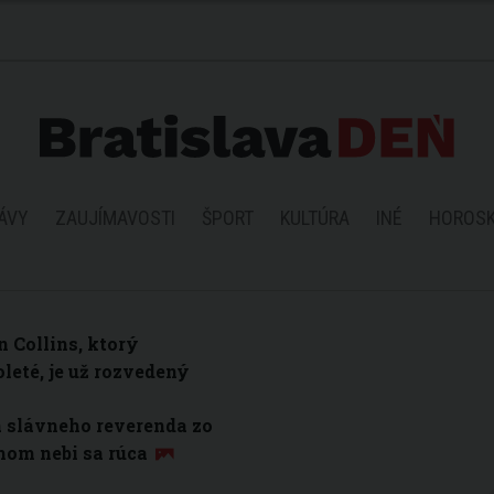
ÁVY
ZAUJÍMAVOSTI
ŠPORT
KULTÚRA
INÉ
HOROS
 Collins, ktorý
leté, je už rozvedený
a slávneho reverenda zo
mom nebi sa rúca