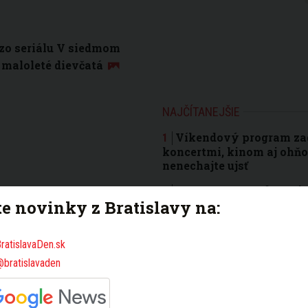
 zo seriálu V siedmom
 maloleté dievčatá
NAJČÍTANEJŠIE
Víkendový program zad
koncertmi, kinom aj ohňo
nenechajte ujsť
ROZHOVOR: Rado z Nie 
te novinky z Bratislavy na:
miesta nielen v Bratislav
nepozná
Bratislavská polícia u
ratislavaDen.sk
obmedzenia pre festival: 
@bratislavaden
pripravte na kolóny
Myslíte si, že poznáte 