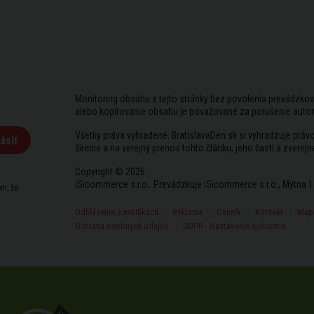
Monitoring obsahu z tejto stránky bez povolenia prevádzkov
alebo kopírovanie obsahu je považované za porušenie auto
Všetky práva vyhradené. BratislavaDen.sk si vyhradzuje prá
ásiť
šírenie a na verejný prenos tohto článku, jeho častí a zverejn
Copyright © 2026
iSicommerce s.r.o.. Prevádzkuje iSicommerce s.r.o., Mýtna 1
m, že
Odhlásenie z notifikácií
Reklama
Cenník
Kontakt
Mapa
Ochrana osobných údajov
GDPR - Nastavenie sukromia