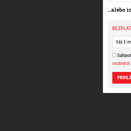
...alebo 
BEZPLAT
Súhlas
osobných 
PRIHL