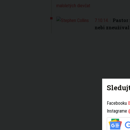
Pastor
7.10.14.
nebi zneužíval
Sleduj
Facebooku
B
Instagrame