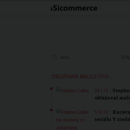
SPR
MENU
ZNEUŽÍVANIE MALOLETÝCH
Stephen
24.1.15.
obťažoval malo
Kariér
9.10.14.
seriálu V sied