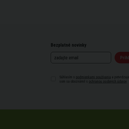
Bezplatné novinky
Prihl
Súhlasím s
podmienkami používania
a potvrdzuje
som sa oboznámil s
ochranou osobných údajov