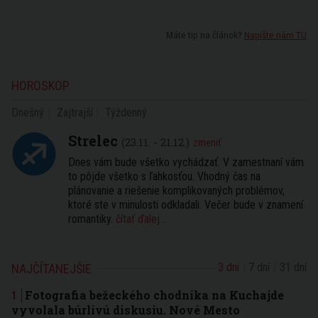
Máte tip na článok?
Napíšte nám TU
HOROSKOP
Dnešný
Zajtrajší
Týždenný
Strelec
(23.11. - 21.12.)
zmeniť
Dnes vám bude všetko vychádzať. V zamestnaní vám
to pôjde všetko s ľahkosťou. Vhodný čas na
plánovanie a riešenie komplikovaných problémov,
ktoré ste v minulosti odkladali. Večer bude v znamení
romantiky.
čítať ďalej...
3 dni
7 dní
31 dní
NAJČÍTANEJŠIE
Fotografia bežeckého chodníka na Kuchajde
vyvolala búrlivú diskusiu. Nové Mesto