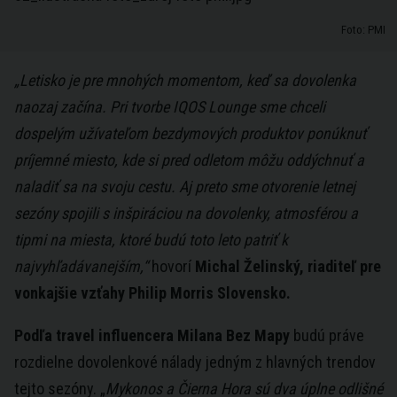
Foto: PMI
„Letisko je pre mnohých momentom, keď sa dovolenka
naozaj začína. Pri tvorbe IQOS Lounge sme chceli
dospelým užívateľom bezdymových produktov ponúknuť
príjemné miesto, kde si pred odletom môžu oddýchnuť a
naladiť sa na svoju cestu. Aj preto sme otvorenie letnej
sezóny spojili s inšpiráciou na dovolenky, atmosférou a
tipmi na miesta, ktoré budú toto leto patriť k
najvyhľadávanejším,“
hovorí
Michal Želinský, riaditeľ pre
vonkajšie vzťahy Philip Morris Slovensko.
Podľa travel influencera Milana Bez Mapy
budú práve
rozdielne dovolenkové nálady jedným z hlavných trendov
tejto sezóny. „
Mykonos a Čierna Hora sú dva úplne odlišné