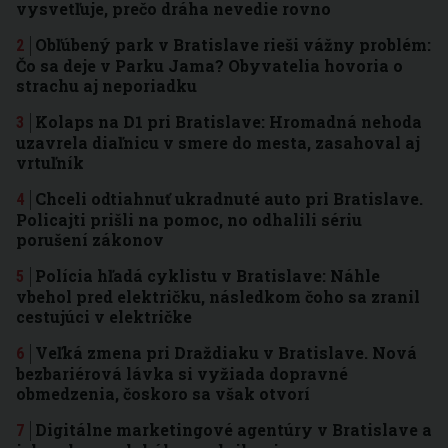
vysvetľuje, prečo dráha nevedie rovno
Obľúbený park v Bratislave rieši vážny problém:
Čo sa deje v Parku Jama? Obyvatelia hovoria o
strachu aj neporiadku
Kolaps na D1 pri Bratislave: Hromadná nehoda
uzavrela diaľnicu v smere do mesta, zasahoval aj
vrtuľník
Chceli odtiahnuť ukradnuté auto pri Bratislave.
Policajti prišli na pomoc, no odhalili sériu
porušení zákonov
Polícia hľadá cyklistu v Bratislave: Náhle
vbehol pred električku, následkom čoho sa zranil
cestujúci v električke
Veľká zmena pri Draždiaku v Bratislave. Nová
bezbariérová lávka si vyžiada dopravné
obmedzenia, čoskoro sa však otvorí
Digitálne marketingové agentúry v Bratislave a