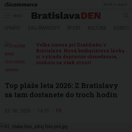
štvrtok 6. august
MENU
SPRÁVY
ZAUJÍMAVOSTI
ŠPORT
KULTÚRA
HOROSK
Veľká zmena pri Draždiaku v
Bratislave. Nová bezbariérová lávka
si vyžiada dopravné obmedzenia,
čoskoro sa však otvorí
Top pláže leta 2026: Z Bratislavy
sa tam dostanete do troch hodín
02. 06. 2026
14:31
PR