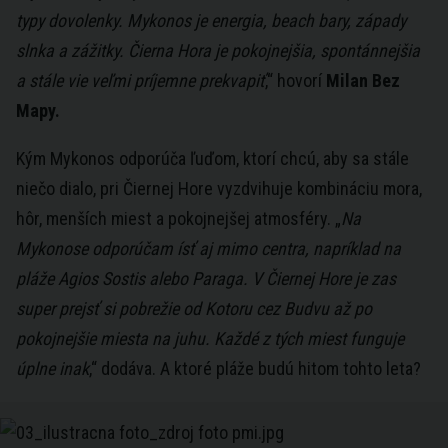
typy dovolenky. Mykonos je energia, beach bary, západy
slnka a zážitky. Čierna Hora je pokojnejšia, spontánnejšia
a stále vie veľmi príjemne prekvapiť
,“ hovorí
Milan Bez
Mapy.
Kým Mykonos odporúča ľuďom, ktorí chcú, aby sa stále
niečo dialo, pri Čiernej Hore vyzdvihuje kombináciu mora,
hôr, menších miest a pokojnejšej atmosféry. „
Na
Mykonose odporúčam ísť aj mimo centra, napríklad na
pláže Agios Sostis alebo Paraga. V Čiernej Hore je zas
super prejsť si pobrežie od Kotoru cez Budvu až po
pokojnejšie miesta na juhu. Každé z tých miest funguje
úplne inak
,“ dodáva. A ktoré pláže budú hitom tohto leta?