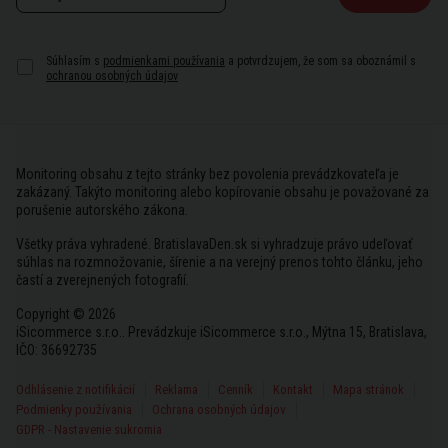
Súhlasím s
podmienkami používania
a potvrdzujem, že som sa oboznámil s
ochranou osobných údajov
Monitoring obsahu z tejto stránky bez povolenia prevádzkovateľa je
zakázaný. Takýto monitoring alebo kopírovanie obsahu je považované za
porušenie autorského zákona.
Všetky práva vyhradené. BratislavaDen.sk si vyhradzuje právo udeľovať
súhlas na rozmnožovanie, šírenie a na verejný prenos tohto článku, jeho
častí a zverejnených fotografií.
Copyright © 2026
iSicommerce s.r.o.. Prevádzkuje iSicommerce s.r.o., Mýtna 15, Bratislava,
IČO: 36692735
Odhlásenie z notifikácií
Reklama
Cenník
Kontakt
Mapa stránok
Podmienky používania
Ochrana osobných údajov
GDPR - Nastavenie sukromia