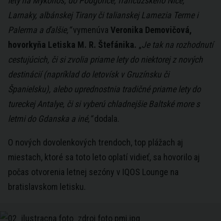
lety na Mykonos, do Podgorice, francúzskeho Nice,
Larnaky, albánskej Tirany či talianskej Lamezia Terme i
Palerma a ďalšie,“
vymenúva
Veronika Demovičová,
hovorkyňa Letiska M. R. Štefánika.
„
Je tak na rozhodnutí
cestujúcich, či si zvolia priame lety do niektorej z nových
destinácií (napríklad do letovísk v Gruzínsku či
Španielsku), alebo uprednostnia tradičné priame lety do
tureckej Antalye, či si vyberú chladnejšie Baltské more s
letmi do Gdanska a iné,“
dodala.
O nových dovolenkových trendoch, top plážach aj
miestach, ktoré sa toto leto oplatí vidieť, sa hovorilo aj
počas otvorenia letnej sezóny v IQOS Lounge na
bratislavskom letisku.