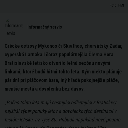
Foto: PMI
Informačný servis
Grécke ostrovy Mykonos či Skiathos, chorvátsky Zadar,
cyperská Larnaka i čoraz populárnejšia Čierna Hora.
Bratislavské letisko otvorilo letnú sezónu novými
linkami, ktoré budú hitmi tohto leta. Kým niekto plánuje
pár dní pri plážovom bare, iný hľadá pokojnejšie pláže,
menšie mestá a dovolenku bez davov.
„
Počas tohto leta majú cestujúci odlietajúci z Bratislavy
najširší výber ponuky letov a dovolenkových destinácií v
histórii letiska, až vyše 80. Pribudli napríklad nové priame