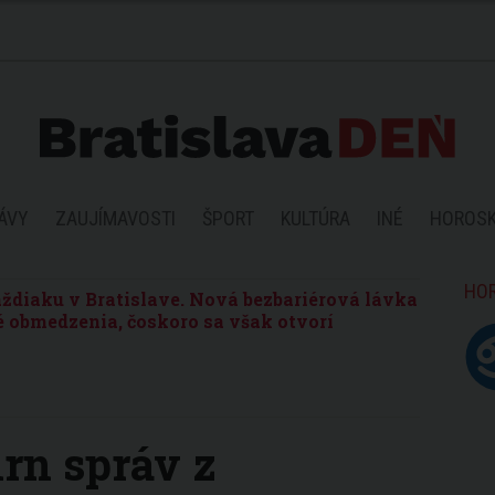
ÁVY
ZAUJÍMAVOSTI
ŠPORT
KULTÚRA
INÉ
HOROS
HO
ždiaku v Bratislave. Nová bezbariérová lávka
 obmedzenia, čoskoro sa však otvorí
rn správ z