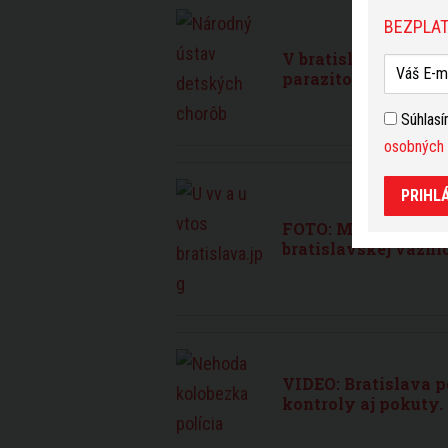
BEZPLAT
V bratislavskej ne
parazitom, je v kri
Súhlas
osobných 
PRIHL
FOTO: Mladiství za 
bratislavskej väzni
VIDEO: Bratislava 
kontroly aj pokuty.