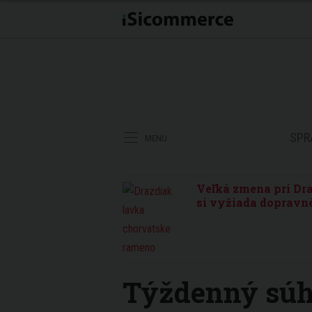
SPR
MENU
Veľká zmena pri Dra
si vyžiada dopravné
Týždenný súh