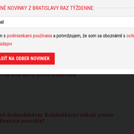
NÉ NOVINKY Z BRATISLAVY RAZ TÝŽDENNE:
mocnici skončil chlapec s nebezpečným
tickom stave
ím s
podmienkami používania
a potvrdzujem, že som sa oboznámil s
och
údajov
ÁSIŤ NA ODBER NOVINIEK
mrežami? Vzdelávanie, šport a nové šance, v
ci sa učia nový život mimo cely
pod drobnohľadom: Kolobežkárov čakajú prísne
 Poznáte pravidlá?