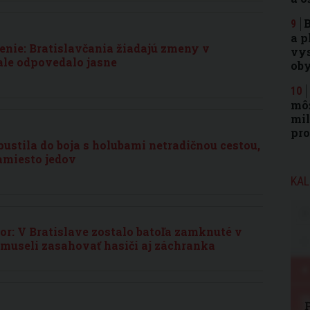
B
a p
enie: Bratislavčania žiadajú zmeny v
vys
ale odpovedalo jasne
ob
môž
mil
pr
pustila do boja s holubami netradičnou cestou,
amiesto jedov
KAL
zor: V Bratislave zostalo batoľa zamknuté v
museli zasahovať hasiči aj záchranka