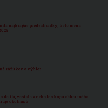
enila najkrajšie predzáhradky, tieto mená
2025
lné zážitkov a výhier
o do tla, zostala z neho len kopa obhoreného
truje okolnosti