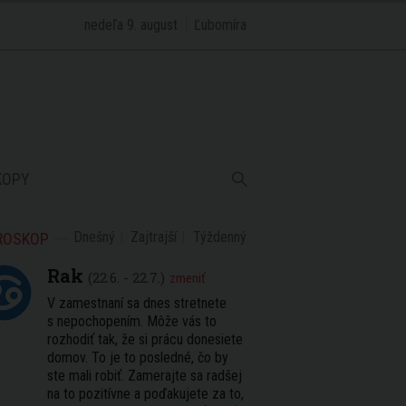
nedeľa 9. august
Ľubomíra
KOPY
Dnešný
Zajtrajší
Týždenný
ROSKOP
Rak
(22.6. - 22.7.)
zmeniť
V zamestnaní sa dnes stretnete
s nepochopením. Môže vás to
rozhodiť tak, že si prácu donesiete
domov. To je to posledné, čo by
ste mali robiť. Zamerajte sa radšej
na to pozitívne a poďakujete za to,