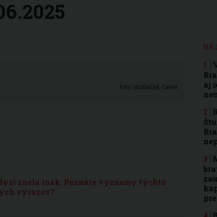
06.2025
NAJ
Bra
aj 
Foto: ilustračné, Canva
nen
R
Štú
Bra
ne
M
bra
zau
edysi znela inak: Poznáte významy týchto
kap
kých výrazov?
pr
B