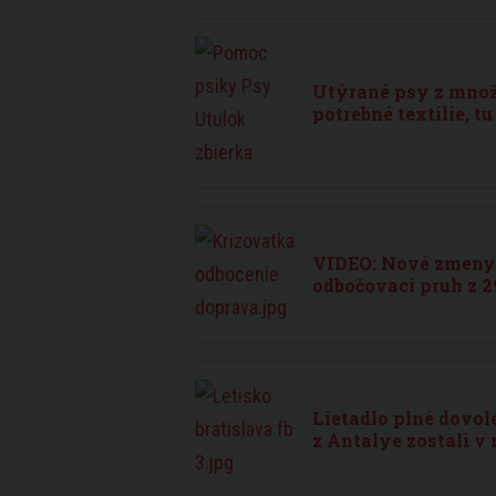
Utýrané psy z množi
potrebné textílie, t
VIDEO: Nové zmeny 
odbočovací pruh z 2
Lietadlo plné dovol
z Antalye zostali v