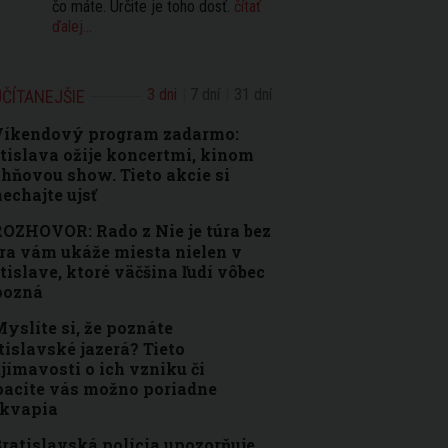
čo máte. Určite je toho dosť.
čítať
ďalej...
3 dni
7 dní
31 dní
ČÍTANEJŠIE
Víkendový program zadarmo:
tislava ožije koncertmi, kinom
ohňovou show. Tieto akcie si
echajte ujsť
OZHOVOR: Rado z Nie je túra bez
ra vám ukáže miesta nielen v
tislave, ktoré väčšina ľudí vôbec
pozná
yslíte si, že poznáte
tislavské jazerá? Tieto
jímavosti o ich vzniku či
acite vás možno poriadne
ekvapia
ratislavská polícia upozorňuje