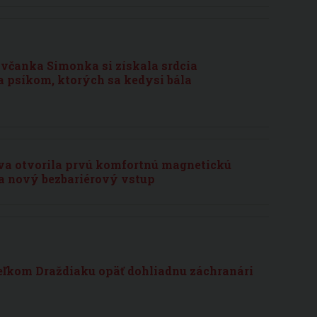
včanka Simonka si získala srdcia
 psíkom, ktorých sa kedysi bála
ova otvorila prvú komfortnú magnetickú
a nový bezbariérový vstup
eľkom Draždiaku opäť dohliadnu záchranári