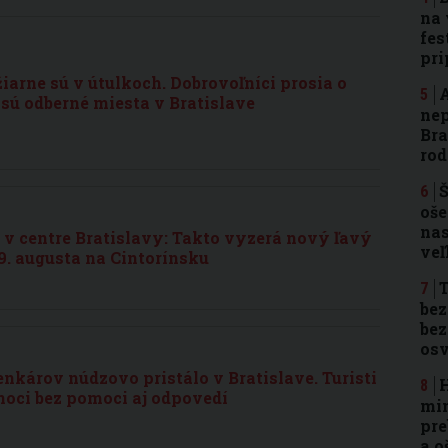
na 
fes
pri
arne sú v útulkoch. Dobrovoľníci prosia o
A
u sú odberné miesta v Bratislave
nep
Bra
rod
Š
oše
nas
v centre Bratislavy: Takto vyzerá nový ľavý
ve
9. augusta na Cintorínsku
T
bez
bez
osv
enkárov núdzovo pristálo v Bratislave. Turisti
H
 noci bez pomoci aj odpovedí
min
pre
a o