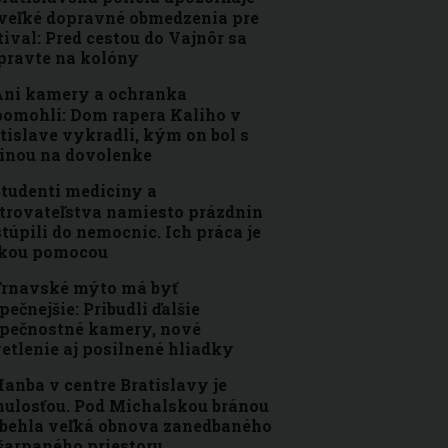
veľké dopravné obmedzenia pre
tival: Pred cestou do Vajnôr sa
pravte na kolóny
ni kamery a ochranka
omohli: Dom rapera Kaliho v
tislave vykradli, kým on bol s
inou na dovolenke
tudenti medicíny a
trovateľstva namiesto prázdnin
túpili do nemocníc. Ich práca je
ľkou pomocou
rnavské mýto má byť
pečnejšie: Pribudli ďalšie
pečnostné kamery, nové
etlenie aj posilnené hliadky
anba v centre Bratislavy je
ulosťou. Pod Michalskou bránou
behla veľká obnova zanedbaného
šarpaného priestoru