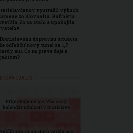
ratislavčanov vystrašil výbuch
lamene zo Slovnaftu. Rafinéria
vetlila, čo sa stalo a upokojila
yvateľov
Bratislavskú dopravnú situáciu
e odľahčiť nový tunel za 1,7
iardy eur. Čo sa práve deje s
ojektom?
ENDÁR UDALOSTÍ