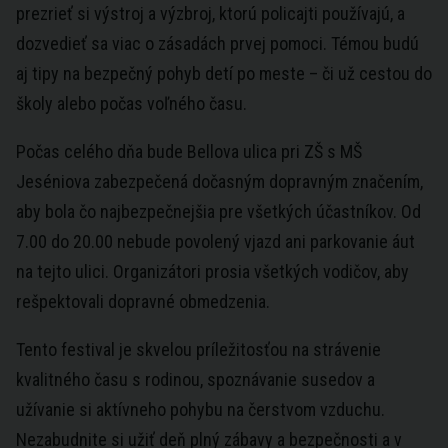
prezrieť si výstroj a výzbroj, ktorú policajti používajú, a
dozvedieť sa viac o zásadách prvej pomoci. Témou budú
aj tipy na bezpečný pohyb detí po meste – či už cestou do
školy alebo počas voľného času.
Počas celého dňa bude Bellova ulica pri ZŠ s MŠ
Jeséniova zabezpečená dočasným dopravným značením,
aby bola čo najbezpečnejšia pre všetkých účastníkov. Od
7.00 do 20.00 nebude povolený vjazd ani parkovanie áut
na tejto ulici. Organizátori prosia všetkých vodičov, aby
rešpektovali dopravné obmedzenia.
Tento festival je skvelou príležitosťou na strávenie
kvalitného času s rodinou, spoznávanie susedov a
užívanie si aktívneho pohybu na čerstvom vzduchu.
Nezabudnite si užiť deň plný zábavy a bezpečnosti a v