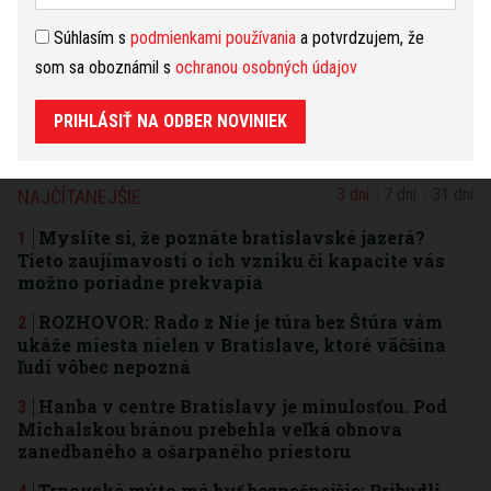
(20.4. - 20.5.)
zmeniť
Dnes sa vám konečne vyplatí to, že ste dobrým
Súhlasím s
podmienkami používania
a potvrdzujem, že
poslucháčom. Mnohí si vás preto vážia, aj keď si to o
som sa oboznámil s
ochranou osobných údajov
nich nemyslíte. Začnite si viac dôverovať a oprášte
staré sny. Možno v pravú chvíľu príde tá práva pomoc
pri ich realizácii.
čítať ďalej...
PRIHLÁSIŤ NA ODBER NOVINIEK
3 dni
7 dní
31 dní
NAJČÍTANEJŠIE
Myslíte si, že poznáte bratislavské jazerá?
Tieto zaujímavosti o ich vzniku či kapacite vás
možno poriadne prekvapia
ROZHOVOR: Rado z Nie je túra bez Štúra vám
ukáže miesta nielen v Bratislave, ktoré väčšina
ľudí vôbec nepozná
Hanba v centre Bratislavy je minulosťou. Pod
Michalskou bránou prebehla veľká obnova
zanedbaného a ošarpaného priestoru
Trnavské mýto má byť bezpečnejšie: Pribudli