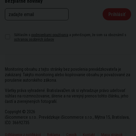
Bezplatné novinky
Prihlásiť
Súhlasím s
podmienkami používania
a potvrdzujem, že som sa oboznámil s
ochranou osobných údajov
Monitoring obsahu z tejto stránky bez povolenia prevádzkovateľa je
zakázaný. Takýto monitoring alebo kopírovanie obsahu je považované za
porušenie autorského zákona.
Všetky práva vyhradené. BratislavaDen.sk si vyhradzuje právo udeľovať
súhlas na rozmnožovanie, šírenie a na verejný prenos tohto článku, jeho
častí a zverejnených fotografií.
Copyright © 2026
iSicommerce s.r.o.. Prevádzkuje iSicommerce s.r.o., Mýtna 15, Bratislava,
IČO: 36692735
Odhlásenie z notifikácií
Reklama
Cenník
Kontakt
Mapa stránok