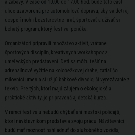
a zábavy. V čase od 10.00 do 17.00 hod. bude táto časť
ulice uzatvorená pre automobilovú dopravu, aby sa deti aj
dospelí mohli bezstarostne hrať, športovať a užívať si
bohatý program, ktorý festival ponúka.
Organizátori pripravili množstvo aktivít, vrátane
športových disciplín, kreatívnych workshopov a
umeleckých predstavení. Deti sa môžu tešiť na
adrenalínové vyžitie na kolobežkovej dráhe, zatiaľ čo
milovníci umenia si užijú bábkové divadlo, či vyrezávanie z
tekvíc. Pre tých, ktorí majú záujem o ekologické a
praktické aktivity, je pripravená aj detská burza.
V rámci festivalu nebudú chýbať ani mestskí policajti,
ktorí návštevníkom predstavia svoju prácu. Návštevníci
budú mať možnosť nahliadnuť do služobného vozidla,