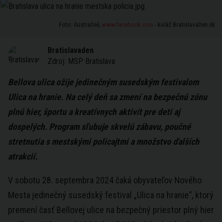
Foto: ilustračné,
www.facebook.com
- koláž BratislavaDen.sk
Bratislavaden
Zdroj:
MSP Bratislava
Bellova ulica ožije jedinečným susedským festivalom
Ulica na hranie. Na celý deň sa zmení na bezpečnú zónu
plnú hier, športu a kreatívnych aktivít pre deti aj
dospelých. Program sľubuje skvelú zábavu, poučné
stretnutia s mestskými policajtmi a množstvo ďalších
atrakcií.
V sobotu 28. septembra 2024 čaká obyvateľov Nového
Mesta jedinečný susedský festival „Ulica na hranie“, ktorý
premení časť Bellovej ulice na bezpečný priestor plný hier