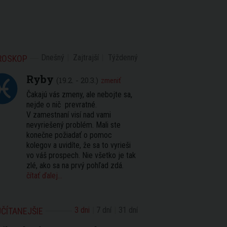
Dnešný
Zajtrajší
Týždenný
ROSKOP
Ryby
(19.2. - 20.3.)
zmeniť
Čakajú vás zmeny, ale nebojte sa,
nejde o nič prevratné.
V zamestnaní visí nad vami
nevyriešený problém. Mali ste
konečne požiadať o pomoc
kolegov a uvidíte, že sa to vyrieši
vo váš prospech. Nie všetko je tak
zlé, ako sa na prvý pohľad zdá.
čítať ďalej...
3 dni
7 dní
31 dní
ČÍTANEJŠIE