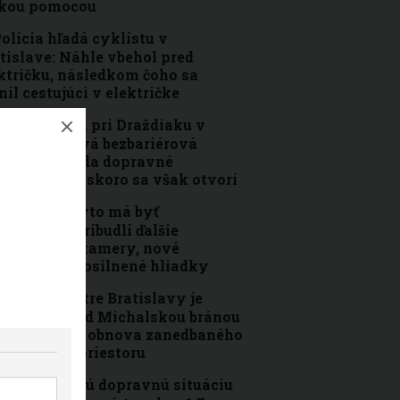
ľkou pomocou
olícia hľadá cyklistu v
tislave: Náhle vbehol pred
ktričku, následkom čoho sa
nil cestujúci v električke
eľká zmena pri Draždiaku v
tislave. Nová bezbariérová
ka si vyžiada dopravné
edzenia, čoskoro sa však otvorí
rnavské mýto má byť
pečnejšie: Pribudli ďalšie
pečnostné kamery, nové
etlenie aj posilnené hliadky
anba v centre Bratislavy je
ulosťou. Pod Michalskou bránou
behla veľká obnova zanedbaného
šarpaného priestoru
Bratislavskú dopravnú situáciu