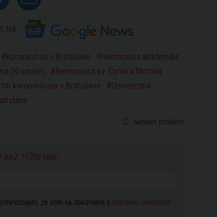
S NA
Koronavírus v Bratislave
Nemocnica akademika
era (Kramáre)
Nemocnica sv. Cyrila a Metoda
oti koronavírusu v Bratislave
Univerzitná
atislava
Nahlásiť problém
Y RAZ TÝŽDENNE:
potvrdzujem, že som sa oboznámil s
ochranou osobných