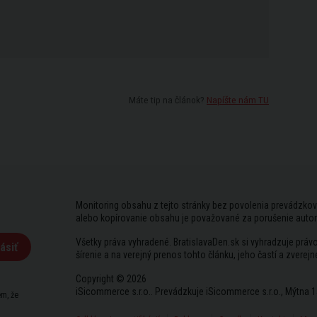
Máte tip na článok?
Napíšte nám TU
Monitoring obsahu z tejto stránky bez povolenia prevádzkov
alebo kopírovanie obsahu je považované za porušenie auto
Všetky práva vyhradené. BratislavaDen.sk si vyhradzuje prá
ásiť
šírenie a na verejný prenos tohto článku, jeho častí a zverejn
Copyright © 2026
iSicommerce s.r.o.. Prevádzkuje iSicommerce s.r.o., Mýtna 1
m, že