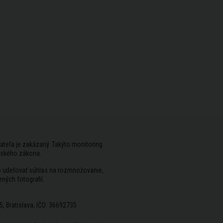
ateľa je zakázaný. Takýto monitoring
rského zákona.
vo udeľovať súhlas na rozmnožovanie,
ených fotografií.
5, Bratislava, IČO: 36692735