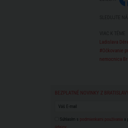
SLEDUJTE NÁ
VIAC K TÉME
Ladislava Dér
Očkovanie pr
nemocnica Br
BEZPLATNÉ NOVINKY Z BRATISLAV
Súhlasím s
podmienkami používania
a 
údajov