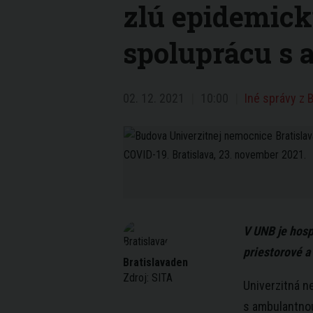
zlú epidemickú
spoluprácu s
02. 12. 2021
10:00
Iné správy z B
V UNB je hosp
priestorové a
Bratislavaden
Zdroj:
SITA
Univerzitná n
s ambulantnou