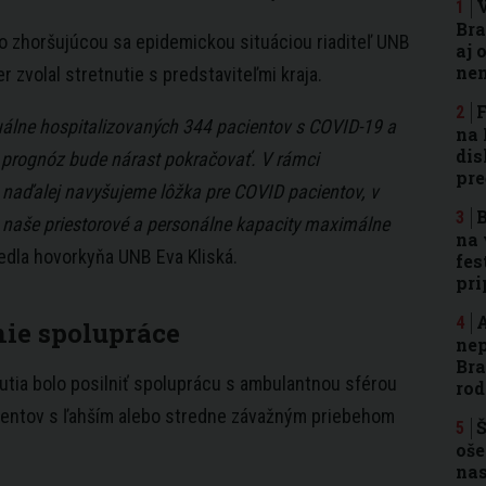
Bra
so zhoršujúcou sa epidemickou situáciou riaditeľ UNB
aj 
nen
r zvolal stretnutie s predstaviteľmi kraja.
F
uálne hospitalizovaných 344 pacientov s COVID-19 a
na 
dis
 prognóz bude nárast pokračovať. V rámci
pre
 i naďalej navyšujeme lôžka pre COVID pacientov, v
B
 naše priestorové a personálne kapacity maximálne
na 
edla hovorkyňa UNB Eva Kliská.
fes
pri
A
nie spolupráce
nep
Bra
utia bolo posilniť spoluprácu s ambulantnou sférou
rod
cientov s ľahším alebo stredne závažným priebehom
Š
oše
nas