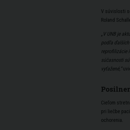
V súvislosti 
Roland Schalle
„
V UNB je akt
podľa ďalších
reprofilizácie
súčasnosti sú
vyťažené,“
uvi
Posilne
Cieľom stretn
pri liečbe pa
ochorenia.