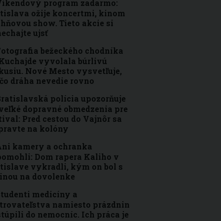
Víkendový program zadarmo:
tislava ožije koncertmi, kinom
ohňovou show. Tieto akcie si
echajte ujsť
otografia bežeckého chodníka
Kuchajde vyvolala búrlivú
kusiu. Nové Mesto vysvetľuje,
čo dráha nevedie rovno
ratislavská polícia upozorňuje
veľké dopravné obmedzenia pre
tival: Pred cestou do Vajnôr sa
pravte na kolóny
ni kamery a ochranka
omohli: Dom rapera Kaliho v
tislave vykradli, kým on bol s
inou na dovolenke
tudenti medicíny a
trovateľstva namiesto prázdnin
túpili do nemocníc. Ich práca je