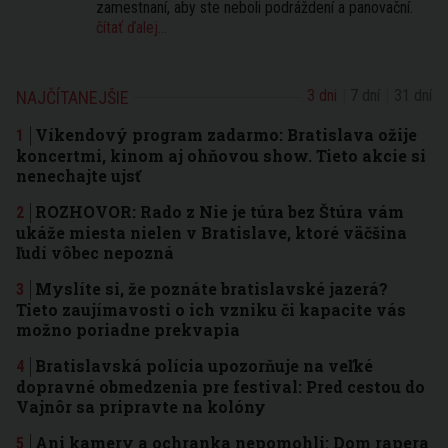
zamestnaní, aby ste neboli podráždení a panovační.
čítať ďalej...
3 dni
7 dní
31 dní
NAJČÍTANEJŠIE
Víkendový program zadarmo: Bratislava ožije
koncertmi, kinom aj ohňovou show. Tieto akcie si
nenechajte ujsť
ROZHOVOR: Rado z Nie je túra bez Štúra vám
ukáže miesta nielen v Bratislave, ktoré väčšina
ľudí vôbec nepozná
Myslíte si, že poznáte bratislavské jazerá?
Tieto zaujímavosti o ich vzniku či kapacite vás
možno poriadne prekvapia
Bratislavská polícia upozorňuje na veľké
dopravné obmedzenia pre festival: Pred cestou do
Vajnôr sa pripravte na kolóny
Ani kamery a ochranka nepomohli: Dom rapera