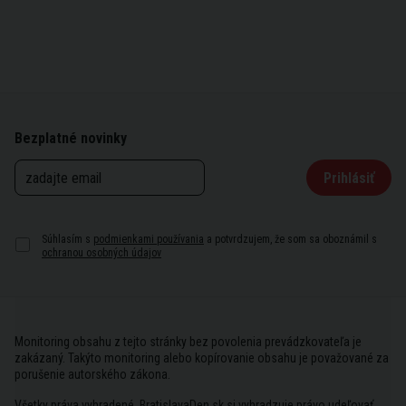
Bezplatné novinky
Prihlásiť
Súhlasím s
podmienkami používania
a potvrdzujem, že som sa oboznámil s
ochranou osobných údajov
Monitoring obsahu z tejto stránky bez povolenia prevádzkovateľa je
zakázaný. Takýto monitoring alebo kopírovanie obsahu je považované za
porušenie autorského zákona.
Všetky práva vyhradené. BratislavaDen.sk si vyhradzuje právo udeľovať