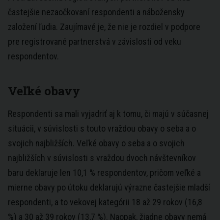
častejšie nezaočkovaní respondenti a nábožensky
založení ľudia. Zaujímavé je, že nie je rozdiel v podpore
pre registrované partnerstvá v závislosti od veku
respondentov.
Veľké obavy
Respondenti sa mali vyjadriť aj k tomu, či majú v súčasnej
situácii, v súvislosti s touto vraždou obavy o seba a o
svojich najbližších. Veľké obavy o seba a o svojich
najbližších v súvislosti s vraždou dvoch návštevníkov
baru deklaruje len 10,1 % respondentov, pričom veľké a
mierne obavy po útoku deklarujú výrazne častejšie mladší
respondenti, a to vekovej kategórii 18 až 29 rokov (16,8
%) a 30 až 39 rokov (13,7 %). Naopak, žiadne obavy nemá