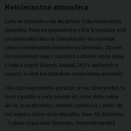
Netolerantná atmosféra
Ľudia na Slovensku vidia ako príčinu útoku netolerantnú
atmosféru. Polovica respondentov (50,6 %) považuje útok
na návštevníkov baru na Zámockej ulici ako výsledok
celkovo netolerantnej atmosféry na Slovensku. Zároveň
títo respondenti majú v súvislosti s útokom väčšie obavy
o seba a svojich blízkych. Naopak, 28,3 % opýtaných si
nemyslí, že útok bol dôsledkom netolerantnej atmosféry.
Táto časť respondentov považuje za viac dôveryhodné, to
čo im o politike a svete povedia ich známi alebo rodina
ako to, čo sa dozvedia z televízie, rozhlasu či z novín. Ide
tiež najmä o voličov strán Republika, Smer-SD, Kotlebovci
– Ľudová strana Naše Slovensko, Slovenská národná