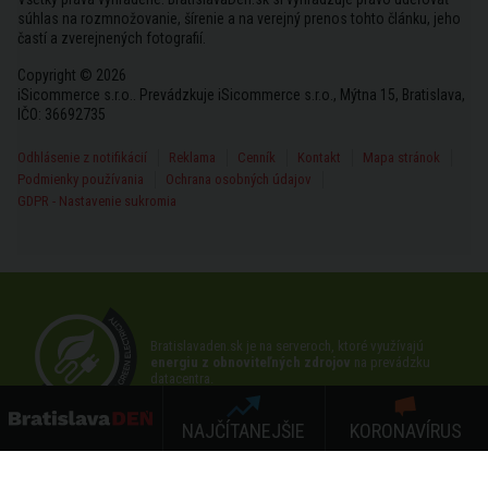
súhlas na rozmnožovanie, šírenie a na verejný prenos tohto článku, jeho
častí a zverejnených fotografií.
Copyright © 2026
iSicommerce s.r.o.. Prevádzkuje iSicommerce s.r.o., Mýtna 15, Bratislava,
IČO: 36692735
Odhlásenie z notifikácií
Reklama
Cenník
Kontakt
Mapa stránok
Podmienky používania
Ochrana osobných údajov
GDPR - Nastavenie sukromia
Bratislavaden.sk je na serveroch, ktoré využívajú
energiu z obnoviteľných zdrojov
na prevádzku
datacentra.
NAJČÍTANEJŠIE
KORONAVÍRUS