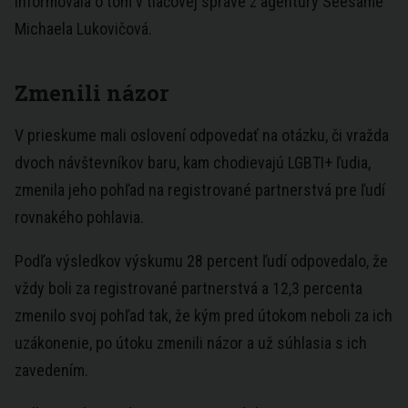
Informovala o tom v tlačovej správe z agentúry Seesame
Michaela Lukovičová.
Zmenili názor
V prieskume mali oslovení odpovedať na otázku, či vražda
dvoch návštevníkov baru, kam chodievajú LGBTI+ ľudia,
zmenila jeho pohľad na registrované partnerstvá pre ľudí
rovnakého pohlavia.
Podľa výsledkov výskumu 28 percent ľudí odpovedalo, že
vždy boli za registrované partnerstvá a 12,3 percenta
zmenilo svoj pohľad tak, že kým pred útokom neboli za ich
uzákonenie, po útoku zmenili názor a už súhlasia s ich
zavedením.