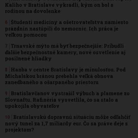
Kaliho v Bratislave vykradli, kým on bol s
rodinou na dovolenke
Študenti medicíny a ošetrovateľstva namiesto
prázdnin nastúpili do nemocníc. Ich práca je
veľkou pomocou
Trnavské mýto má byť bezpečnejšie: Pribudli
ďalšie bezpečnostné kamery, nové osvetlenie aj
posilnené hliadky
Hanba v centre Bratislavy je minulosťou. Pod
Michalskou bránou prebehla veľká obnova
zanedbaného a ošarpaného priestoru
Bratislavčanov vystrašil výbuch a plamene zo
Slovnaftu. Rafinéria vysvetlila, čo sa stalo a
upokojila obyvateľov
Bratislavskú dopravnú situáciu môže odľahčiť
nový tunel za 1,7 miliardy eur. Čo sa práve deje s
projektom?