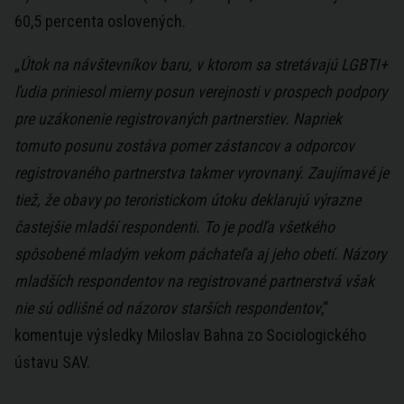
60,5 percenta oslovených.
„
Útok na návštevníkov baru, v ktorom sa stretávajú LGBTI+
ľudia priniesol mierny posun verejnosti v prospech podpory
pre uzákonenie registrovaných partnerstiev. Napriek
tomuto posunu zostáva pomer zástancov a odporcov
registrovaného partnerstva takmer vyrovnaný. Zaujímavé je
tiež, že obavy po teroristickom útoku deklarujú výrazne
častejšie mladší respondenti. To je podľa všetkého
spôsobené mladým vekom páchateľa aj jeho obetí. Názory
mladších respondentov na registrované partnerstvá však
nie sú odlišné od názorov starších respondentov
,“
komentuje výsledky Miloslav Bahna zo Sociologického
ústavu SAV.