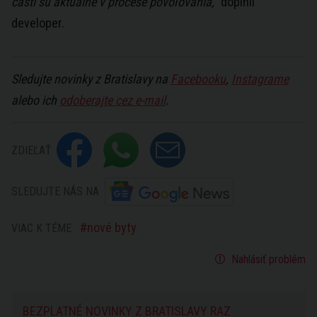
časti sú aktuálne v procese povoľovania,“
doplnil
developer.
Sledujte novinky z Bratislavy na
Facebooku
,
Instagrame
alebo ich
odoberajte cez e-mail
.
ZDIEĽAŤ
SLEDUJTE NÁS NA
nové byty
VIAC K TÉME
Nahlásiť problém
BEZPLATNÉ NOVINKY Z BRATISLAVY RAZ