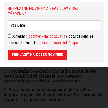
Čakajú vás zmeny, ale nebojte sa, nejde o nič
prevratné. V zamestnaní visí nad vami nevyriešený
BEZPLATNÉ NOVINKY Z BRATISLAVY RAZ
problém. Mali ste konečne požiadať o pomoc kolegov
TÝŽDENNE:
a uvidíte, že sa to vyrieši vo váš prospech. Nie
všetko je tak zlé, ako sa na prvý pohľad zdá.
čítať
ďalej...
Súhlasím s
podmienkami používania
a potvrdzujem, že
som sa oboznámil s
ochranou osobných údajov
3 dni
7 dní
31 dní
NAJČÍTANEJŠIE
Víkendový program zadarmo: Bratislava ožije
PRIHLÁSIŤ NA ODBER NOVINIEK
koncertmi, kinom aj ohňovou show. Tieto akcie si
nenechajte ujsť
Fotografia bežeckého chodníka na Kuchajde
vyvolala búrlivú diskusiu. Nové Mesto
vysvetľuje, prečo dráha nevedie rovno
Bratislavská polícia upozorňuje na veľké
dopravné obmedzenia pre festival: Pred cestou do
Vajnôr sa pripravte na kolóny