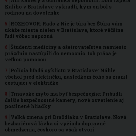
Ani kamery a ochranka nepomohli: Dom rapera
Kaliho v Bratislave vykradli, kým on bol s
rodinou na dovolenke
ROZHOVOR: Rado z Nie je túra bez Štúra vám
ukáže miesta nielen v Bratislave, ktoré väčšina
ľudí vôbec nepozná
Študenti medicíny a ošetrovateľstva namiesto
prázdnin nastúpili do nemocníc. Ich práca je
veľkou pomocou
Polícia hľadá cyklistu v Bratislave: Náhle
vbehol pred električku, následkom čoho sa zranil
cestujúci v električke
Trnavské mýto má byť bezpečnejšie: Pribudli
ďalšie bezpečnostné kamery, nové osvetlenie aj
posilnené hliadky
Veľká zmena pri Draždiaku v Bratislave. Nová
bezbariérová lávka si vyžiada dopravné
obmedzenia, čoskoro sa však otvorí