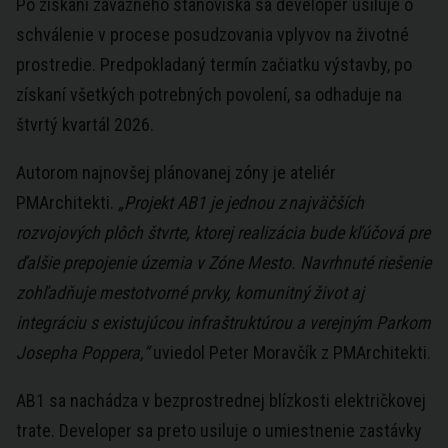
Po získaní záväzného stanoviska sa developer usiluje o
schválenie v procese posudzovania vplyvov na životné
prostredie. Predpokladaný termín začiatku výstavby, po
získaní všetkých potrebných povolení, sa odhaduje na
štvrtý kvartál 2026.
Autorom najnovšej plánovanej zóny je ateliér
PMArchitekti.
„Projekt AB1 je jednou z najväčších
rozvojových plôch štvrte, ktorej realizácia bude kľúčová pre
ďalšie prepojenie územia v Zóne Mesto. Navrhnuté riešenie
zohľadňuje mestotvorné prvky, komunitný život aj
integráciu s existujúcou infraštruktúrou a verejným Parkom
Josepha Poppera,“
uviedol Peter Moravčík z PMArchitekti.
AB1 sa nachádza v bezprostrednej blízkosti električkovej
trate. Developer sa preto usiluje o umiestnenie zastávky