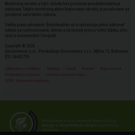
Monitoring obsahu z tejto stránky bez povolenia prevádzkovateľa je
zakázaný. Takýto monitoring alebo kopírovanie obsahu je považované za
porušenie autorského zákona.
Všetky práva vyhradené. BratislavaDen.sk si vyhradzuje právo udeľovať
súhlas na rozmnožovanie, šírenie a na verejný prenos tohto článku, jeho
častí a zverejnených fotografií.
Copyright © 2026
iSicommerce s.r.o.. Prevádzkuje iSicommerce s.r.o., Mýtna 15, Bratislava,
IČO: 36692735
Odhlásenie z notifikácií
Reklama
Cenník
Kontakt
Mapa stránok
Podmienky používania
Ochrana osobných údajov
GDPR - Nastavenie sukromia
Bratislavaden.sk je na serveroch, ktoré využívajú
energiu z obnoviteľných zdrojov
na prevádzku
datacentra.