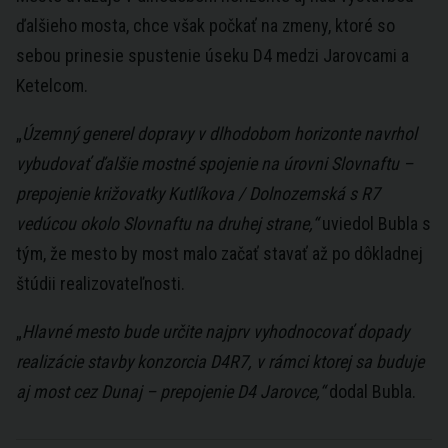
ďalšieho mosta, chce však počkať na zmeny, ktoré so
sebou prinesie spustenie úseku D4 medzi Jarovcami a
Ketelcom.
„
Územný generel dopravy v dlhodobom horizonte navrhol
vybudovať ďalšie mostné spojenie na úrovni Slovnaftu –
prepojenie križovatky Kutlíkova / Dolnozemská s R7
vedúcou okolo Slovnaftu na druhej strane,“
uviedol Bubla s
tým, že mesto by most malo začať stavať až po dôkladnej
štúdii realizovateľnosti.
„
Hlavné mesto bude určite najprv vyhodnocovať dopady
realizácie stavby konzorcia D4R7, v rámci ktorej sa buduje
aj most cez Dunaj – prepojenie D4 Jarovce,“
dodal Bubla.