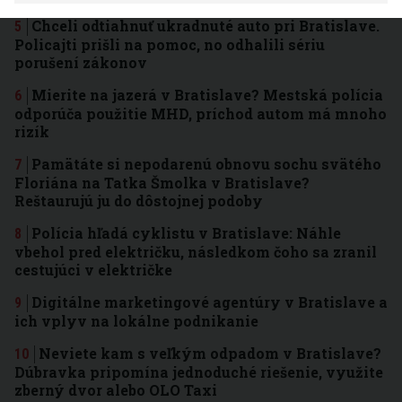
Chceli odtiahnuť ukradnuté auto pri Bratislave.
Policajti prišli na pomoc, no odhalili sériu
porušení zákonov
Mierite na jazerá v Bratislave? Mestská polícia
odporúča použitie MHD, príchod autom má mnoho
rizík
Pamätáte si nepodarenú obnovu sochu svätého
Floriána na Tatka Šmolka v Bratislave?
Reštaurujú ju do dôstojnej podoby
Polícia hľadá cyklistu v Bratislave: Náhle
vbehol pred električku, následkom čoho sa zranil
cestujúci v električke
Digitálne marketingové agentúry v Bratislave a
ich vplyv na lokálne podnikanie
Neviete kam s veľkým odpadom v Bratislave?
Dúbravka pripomína jednoduché riešenie, využite
zberný dvor alebo OLO Taxi