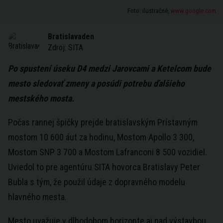
Foto: ilustračné,
www.google.com
Bratislavaden
Zdroj:
SITA
P
o
spustení úseku D4 medzi Jarovcami a Ketelcom bude
mesto sledovať zmeny a posúdi potrebu ďalšieho
mestského mosta.
Počas rannej špičky prejde bratislavským Prístavným
mostom 10 600 áut za hodinu, Mostom Apollo 3 300,
Mostom SNP 3 700 a Mostom Lafranconi 8 500 vozidiel.
Uviedol to pre agentúru SITA hovorca Bratislavy Peter
Bubla s tým, že použil údaje z dopravného modelu
hlavného mesta.
Mesto uvažuje v dlhodobom horizonte aj nad výstavbou