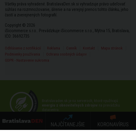
Všetky práva vyhradené. BratislavaDen.sk si vyhradzuje právo udeľovať
súhlas na rozmnožovanie, šírenie a na verejný prenos tohto článku, jeho
častí a zverejnených fotografií.
Copyright © 2026
iSicommerce s.r.o.. Prevádzkuje iSicommerce s.r.o., Mýtna 15, Bratislava,
IČO: 36692735
Odhlásenie z notifikácií
Reklama
Cenník
Kontakt
Mapa stránok
Podmienky používania
Ochrana osobných údajov
GDPR - Nastavenie sukromia
Bratislavaden.sk je na serveroch, ktoré využívajú
energiu z obnoviteľných zdrojov
na prevádzku
datacentra.
NAJČÍTANEJŠIE
KORONAVÍRUS