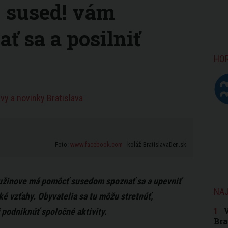
j sused! vám
ť sa a posilniť
HO
vy a novinky Bratislava
Foto:
www.facebook.com
- koláž BratislavaDen.sk
Ružinove má pomôcť susedom spoznať sa a upevniť
NAJ
é vzťahy. Obyvatelia sa tu môžu stretnúť,
 podniknúť spoločné aktivity.
Bra