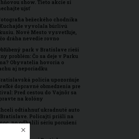
ohňovou show. Tieto akcie si
echajte ujsť
otografia bežeckého chodníka
Kuchajde vyvolala búrlivú
kusiu. Nové Mesto vysvetľuje,
čo dráha nevedie rovno
bľúbený park v Bratislave rieši
ny problém: Čo sa deje v Parku
a? Obyvatelia hovoria o
achu aj neporiadku
ratislavská polícia upozorňuje
veľké dopravné obmedzenia pre
tival: Pred cestou do Vajnôr sa
pravte na kolóny
hceli odtiahnuť ukradnuté auto
 Bratislave. Policajti prišli na
oc, no odhalili sériu porušení
konov