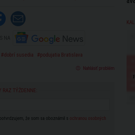
dvo
KAL
S NA
dobrí susedia
podujatia Bratislava
Nahlásiť problém
Y RAZ TÝŽDENNE:
potvrdzujem, že som sa oboznámil s
ochranou osobných