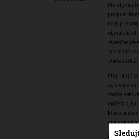
Pre obyvateľo
program. Kona
nový priestor
obyvatelia str
sused! je skve
spoznanie sus
starosta Ruži
Program je za
sú divadelné 
všetky vekové
môžete aj na 
ktorej si sus
cha a mnohých
Sleduj
Pre všetkých 