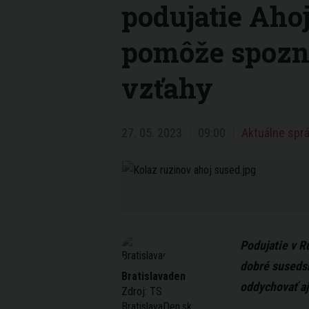
podujatie Aho
pomôže spozna
vzťahy
27. 05. 2023
09:00
Aktuálne sprá
Podujatie v 
dobré susedsk
Bratislavaden
oddychovať aj
Zdroj:
TS
BratislavaDen.sk