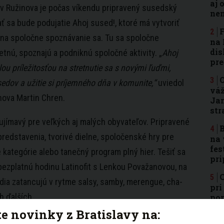
aj 
v Ružinova je počas víkendu pripravený susedský
nen
ť sa bude podujatie Ahoj sused!, ktoré má vytvoriť
F
 na spoločne spoznávanie sa. Tu sa spoločne
na 
dis
etnú, spoznajú a podniknú spoločné aktivity. „
Ahoj
pre
lou príležitosťou na stretnutie sa s novými ľuďmi,
O
edov a užitie si príjemného dňa v komunite,“
uviedol
váž
nova Martin Chren.
Jam
str
ujímavý pre veľkých aj malých obyvateľov. Pripravené
B
predstavenia, tvorivé dielne, spoločenské hry pre
na 
fes
 kategórie alebo tanečný program plný hier. Tešiť sa
pri
bezplatnú hodinu Latinofit s Lenkou Považanovou, na
C
edia zatancujú v rytme salsy, samby, merengue, cha-
pri
 ďalších.
pom
zá
te novinky z Bratislavy na:
prítomných susedov bude k dispozícii občerstvenie