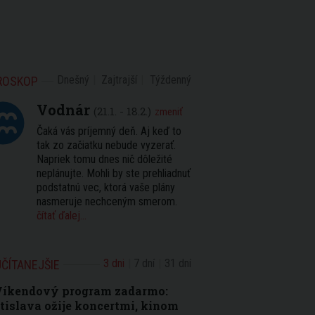
Dnešný
Zajtrajší
Týždenný
ROSKOP
Vodnár
(21.1. - 18.2.)
zmeniť
Čaká vás príjemný deň. Aj keď to
tak zo začiatku nebude vyzerať.
Napriek tomu dnes nič dôležité
neplánujte. Mohli by ste prehliadnuť
podstatnú vec, ktorá vaše plány
nasmeruje nechceným smerom.
čítať ďalej...
3 dni
7 dní
31 dní
ČÍTANEJŠIE
Víkendový program zadarmo:
tislava ožije koncertmi, kinom