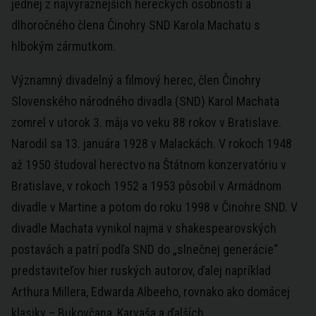
jednej z najvýraznejších hereckých osobností a
dlhoročného člena Činohry SND Karola Machatu s
hlbokým zármutkom.
Významný divadelný a filmový herec, člen Činohry
Slovenského národného divadla (SND) Karol Machata
zomrel v utorok 3. mája vo veku 88 rokov v Bratislave.
Narodil sa 13. januára 1928 v Malackách. V rokoch 1948
až 1950 študoval herectvo na Štátnom konzervatóriu v
Bratislave, v rokoch 1952 a 1953 pôsobil v Armádnom
divadle v Martine a potom do roku 1998 v Činohre SND. V
divadle Machata vynikol najmä v shakespearovských
postavách a patrí podľa SND do „slnečnej generácie“
predstaviteľov hier ruských autorov, ďalej napríklad
Arthura Millera, Edwarda Albeeho, rovnako ako domácej
klasiky – Bukovčana, Karvaša a ďalších.