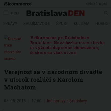
nedeľa 9. august
MENU
SPRÁVY
ZAUJÍMAVOSTI
ŠPORT
KULTÚRA
HOROSK
Veľká zmena pri Draždiaku v
Bratislave. Nová bezbariérová lávka
si vyžiada dopravné obmedzenia,
čoskoro sa však otvorí
Verejnosť sa v národnom divadle
v utorok rozlúči s Karolom
Machatom
05. 05. 2016
17:00
Iné správy z Bratislavy