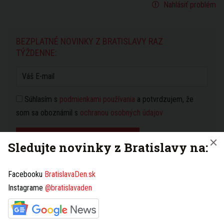
Nahlásiť problém
BEZPLATNÉ NOVINKY Z BRATISLAVY RAZ
TÝŽDENNE:
Súhlasím s
podmienkami používania
a potvrdzujem, že
som sa oboznámil s
ochranou osobných údajov
PRIHLÁSIŤ NA ODBER NOVINIEK
Sledujte novinky z Bratislavy na:
Facebooku
BratislavaDen.sk
Máte tip na článok?
Napíšte nám TU
Instagrame
@bratislavaden
HOROSKOP