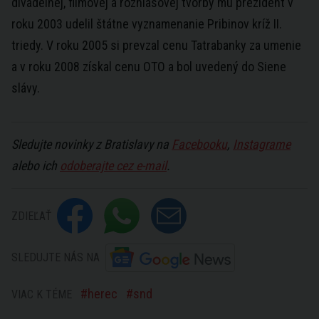
divadelnej, filmovej a rozhlasovej tvorby mu prezident v
roku 2003 udelil štátne vyznamenanie Pribinov kríž II.
triedy. V roku 2005 si prevzal cenu Tatrabanky za umenie
a v roku 2008 získal cenu OTO a bol uvedený do Siene
slávy.
Sledujte novinky z Bratislavy na
Facebooku
,
Instagrame
alebo ich
odoberajte cez e-mail
.
ZDIEĽAŤ
SLEDUJTE NÁS NA
herec
snd
VIAC K TÉME