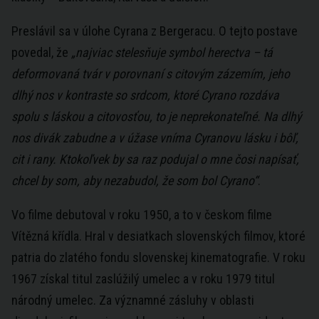
Preslávil sa v úlohe Cyrana z Bergeracu. O tejto postave
povedal, že
„najviac stelesňuje symbol herectva – tá
deformovaná tvár v porovnaní s citovým zázemím, jeho
dlhý nos v kontraste so srdcom, ktoré Cyrano rozdáva
spolu s láskou a citovosťou, to je neprekonateľné. Na dlhý
nos divák zabudne a v úžase vníma Cyranovu lásku i bôľ,
cit i rany. Ktokoľvek by sa raz podujal o mne čosi napísať,
chcel by som, aby nezabudol, že som bol Cyrano“
.
Vo filme debutoval v roku 1950, a to v českom filme
Vítězná křídla. Hral v desiatkach slovenských filmov, ktoré
patria do zlatého fondu slovenskej kinematografie. V roku
1967 získal titul zaslúžilý umelec a v roku 1979 titul
národný umelec. Za významné zásluhy v oblasti