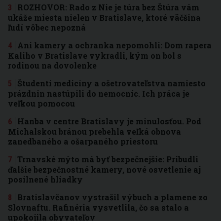
ROZHOVOR: Rado z Nie je túra bez Štúra vám
ukáže miesta nielen v Bratislave, ktoré väčšina
ľudí vôbec nepozná
Ani kamery a ochranka nepomohli: Dom rapera
Kaliho v Bratislave vykradli, kým on bol s
rodinou na dovolenke
Študenti medicíny a ošetrovateľstva namiesto
prázdnin nastúpili do nemocníc. Ich práca je
veľkou pomocou
Hanba v centre Bratislavy je minulosťou. Pod
Michalskou bránou prebehla veľká obnova
zanedbaného a ošarpaného priestoru
Trnavské mýto má byť bezpečnejšie: Pribudli
ďalšie bezpečnostné kamery, nové osvetlenie aj
posilnené hliadky
Bratislavčanov vystrašil výbuch a plamene zo
Slovnaftu. Rafinéria vysvetlila, čo sa stalo a
upokojila obyvateľov