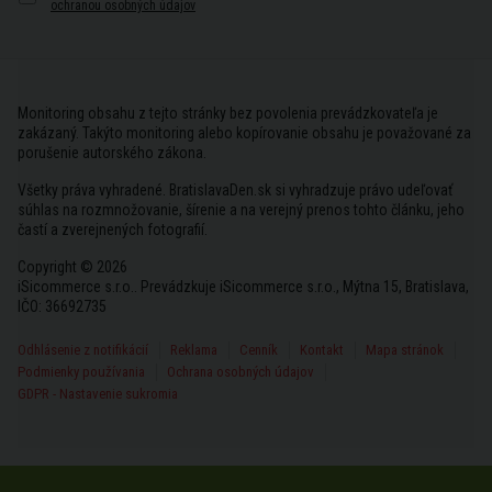
ochranou osobných údajov
Monitoring obsahu z tejto stránky bez povolenia prevádzkovateľa je
zakázaný. Takýto monitoring alebo kopírovanie obsahu je považované za
porušenie autorského zákona.
Všetky práva vyhradené. BratislavaDen.sk si vyhradzuje právo udeľovať
súhlas na rozmnožovanie, šírenie a na verejný prenos tohto článku, jeho
častí a zverejnených fotografií.
Copyright © 2026
iSicommerce s.r.o.. Prevádzkuje iSicommerce s.r.o., Mýtna 15, Bratislava,
IČO: 36692735
Odhlásenie z notifikácií
Reklama
Cenník
Kontakt
Mapa stránok
Podmienky používania
Ochrana osobných údajov
GDPR - Nastavenie sukromia