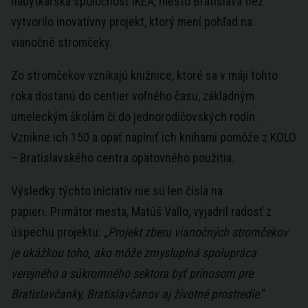
nábytkárska spoločnosť IKEA, mesto Bratislava tiež
vytvorilo inovatívny projekt, ktorý mení pohľad na
vianočné stromčeky.
Zo stromčekov vznikajú knižnice, ktoré sa v máji tohto
roka dostanú do centier voľného času, základným
umeleckým školám či do jednorodičovských rodín.
Vznikne ich 150 a opäť naplniť ich knihami pomôže z KOLO
– Bratislavského centra opätovného použitia.
Výsledky týchto iniciatív nie sú len čísla na
papieri. Primátor mesta, Matúš Vallo, vyjadril radosť z
úspechu projektu: „
Projekt zberu vianočných stromčekov
je ukážkou toho, ako môže zmysluplná spolupráca
verejného a súkromného sektora byť prínosom pre
Bratislavčanky, Bratislavčanov aj životné prostredie
.“