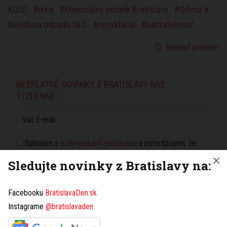
KOLO
ikea
Komunálny podnik Bratislava
Odvoz a
likvidácia odpadu OLO
recyklácia
udržateľnosť
Nahlásiť problém
BEZPLATNÉ NOVINKY Z BRATISLAVY RAZ
TÝŽDENNE:
Súhlasím s
podmienkami používania
a potvrdzujem, že
som sa oboznámil s
ochranou osobných údajov
Sledujte novinky z Bratislavy na:
PRIHLÁSIŤ NA ODBER NOVINIEK
Facebooku
BratislavaDen.sk
Instagrame
@bratislavaden