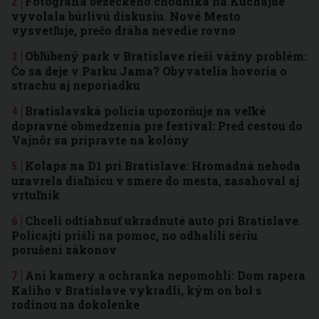
Fotografia bežeckého chodníka na Kuchajde
vyvolala búrlivú diskusiu. Nové Mesto
vysvetľuje, prečo dráha nevedie rovno
Obľúbený park v Bratislave rieši vážny problém:
Čo sa deje v Parku Jama? Obyvatelia hovoria o
strachu aj neporiadku
Bratislavská polícia upozorňuje na veľké
dopravné obmedzenia pre festival: Pred cestou do
Vajnôr sa pripravte na kolóny
Kolaps na D1 pri Bratislave: Hromadná nehoda
uzavrela diaľnicu v smere do mesta, zasahoval aj
vrtuľník
Chceli odtiahnuť ukradnuté auto pri Bratislave.
Policajti prišli na pomoc, no odhalili sériu
porušení zákonov
Ani kamery a ochranka nepomohli: Dom rapera
Kaliho v Bratislave vykradli, kým on bol s
rodinou na dokolenke