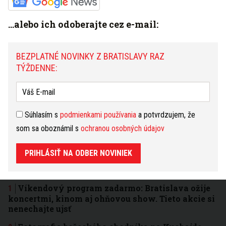
Máte tip na článok?
Napíšte nám TU
...alebo ich odoberajte cez e-mail:
HOROSKOP
BEZPLATNÉ NOVINKY Z BRATISLAVY RAZ
Dnešný
Zajtrajší
Týždenný
TÝŽDENNE:
Škorpión
(24.10. - 22.11.)
zmeniť
Nebuďte dnes tvrdohlaví a radšej ustúpte. Vyhnete sa
tak zbytočným konfliktom. V práci vás môžu čakať
zmeny, ktoré ste vôbec nečakali. Pozor na úrazy
Súhlasím s
podmienkami používania
a potvrdzujem, že
a preceňovanie svojich síl. Ak cvičíte, dávajte si
som sa oboznámil s
ochranou osobných údajov
pozor ešte viac.
čítať ďalej...
PRIHLÁSIŤ NA ODBER NOVINIEK
3 dni
7 dní
31 dní
NAJČÍTANEJŠIE
Víkendový program zadarmo: Bratislava ožije
koncertmi, kinom aj ohňovou show. Tieto akcie si
nenechajte ujsť