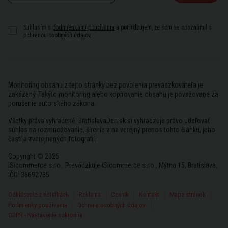
Súhlasím s
podmienkami používania
a potvrdzujem, že som sa oboznámil s
ochranou osobných údajov
Monitoring obsahu z tejto stránky bez povolenia prevádzkovateľa je
zakázaný. Takýto monitoring alebo kopírovanie obsahu je považované za
porušenie autorského zákona.
Všetky práva vyhradené. BratislavaDen.sk si vyhradzuje právo udeľovať
súhlas na rozmnožovanie, šírenie a na verejný prenos tohto článku, jeho
častí a zverejnených fotografií.
Copyright © 2026
iSicommerce s.r.o.. Prevádzkuje iSicommerce s.r.o., Mýtna 15, Bratislava,
IČO: 36692735
Odhlásenie z notifikácií
Reklama
Cenník
Kontakt
Mapa stránok
Podmienky používania
Ochrana osobných údajov
GDPR - Nastavenie sukromia