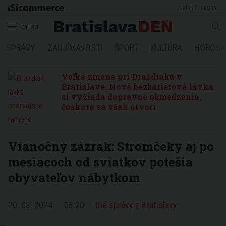
piatok 7. august
MENU
SPRÁVY
ZAUJÍMAVOSTI
ŠPORT
KULTÚRA
HOROSK
Veľká zmena pri Draždiaku v
Bratislave. Nová bezbariérová lávka
si vyžiada dopravné obmedzenia,
čoskoro sa však otvorí
Vianočný zázrak: Stromčeky aj po
mesiacoch od sviatkov potešia
obyvateľov nábytkom
20. 03. 2024
08:20
Iné správy z Bratislavy