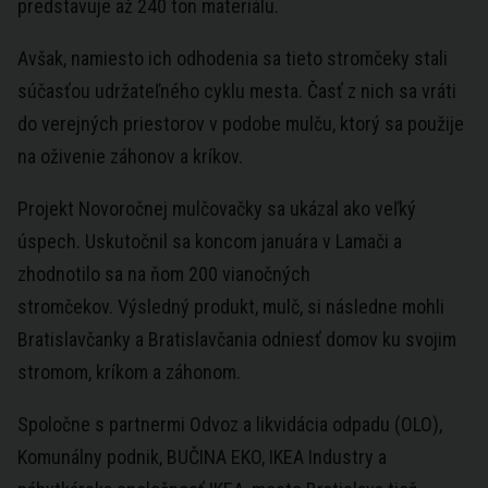
predstavuje až 240 ton materiálu.
Avšak, namiesto ich odhodenia sa tieto stromčeky stali
súčasťou udržateľného cyklu mesta. Časť z nich sa vráti
do verejných priestorov v podobe mulču, ktorý sa použije
na oživenie záhonov a kríkov.
Projekt Novoročnej mulčovačky sa ukázal ako veľký
úspech. Uskutočnil sa koncom januára v Lamači a
zhodnotilo sa na ňom 200 vianočných
stromčekov. Výsledný produkt, mulč, si následne mohli
Bratislavčanky a Bratislavčania odniesť domov ku svojim
stromom, kríkom a záhonom.
Spoločne s partnermi Odvoz a likvidácia odpadu (OLO),
Komunálny podnik, BUČINA EKO, IKEA Industry a