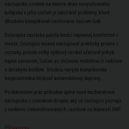
nástupisko vznikne na mieste dnes nevyužívaného
koľajiska a jeho cieľom je odstrániť problémy, ktoré
dlhodobo komplikovali cestovanie tisícom ľudí.
Doterajšia zastávka patrila medzi najmenej komfortné v
meste. Cestujúci museli nastupovať prakticky priamo z
vozovky, pričom veľký výškový rozdiel sťažoval pohyb
najmä seniorom, ľuďom so zníženou mobilitou či rodičom
s detskými kočíkmi. Situáciu navyše komplikovala
bezprostredná blízkosť automobilovej dopravy.
Po dokončení prác pribudne úplne nové bezbariérové
nástupisko v rovnakom dizajne, aký už cestujúci poznajú
z nedávno zrekonštruovaných zastávok na Námestí SNP.