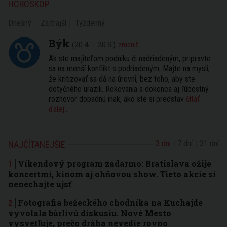
HOROSKOP
Dnešný
Zajtrajší
Týždenný
Býk
(20.4. - 20.5.)
zmeniť
Ak ste majiteľom podniku či nadriadeným, pripravte
sa na menší konflikt s podriadeným. Majte na mysli,
že kritizovať sa dá na úrovni, bez toho, aby ste
dotyčného urazili. Rokovania a dokonca aj ľúbostný
rozhovor dopadnú inak, ako ste si predstav
čítať
ďalej...
3 dni
7 dní
31 dní
NAJČÍTANEJŠIE
Víkendový program zadarmo: Bratislava ožije
koncertmi, kinom aj ohňovou show. Tieto akcie si
nenechajte ujsť
Fotografia bežeckého chodníka na Kuchajde
vyvolala búrlivú diskusiu. Nové Mesto
vysvetľuje, prečo dráha nevedie rovno