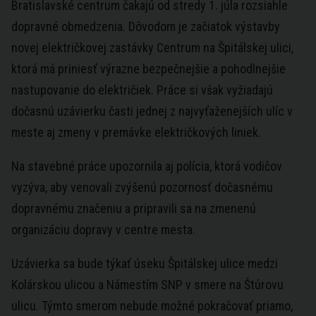
Bratislavské centrum čakajú od stredy 1. júla rozsiahle
dopravné obmedzenia. Dôvodom je začiatok výstavby
novej električkovej zastávky Centrum na Špitálskej ulici,
ktorá má priniesť výrazne bezpečnejšie a pohodlnejšie
nastupovanie do električiek. Práce si však vyžiadajú
dočasnú uzávierku časti jednej z najvyťaženejších ulíc v
meste aj zmeny v premávke električkových liniek.
Na stavebné práce upozornila aj polícia, ktorá vodičov
vyzýva, aby venovali zvýšenú pozornosť dočasnému
dopravnému značeniu a pripravili sa na zmenenú
organizáciu dopravy v centre mesta.
Uzávierka sa bude týkať úseku Špitálskej ulice medzi
Kolárskou ulicou a Námestím SNP v smere na Štúrovu
ulicu. Týmto smerom nebude možné pokračovať priamo,