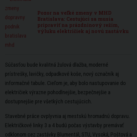
Pozor na veľké zmeny v MHD
Bratislava: Cestujúci sa musia
pripraviť na prázdninový režim,
výluku električiek aj novú zastávku
Súčasťou bude kvalitná žulová dlažba, moderné
prístrešky, lavičky, odpadkové koše, nový označník aj
informačné tabule. Cieľom je, aby bolo nastupovanie do
električiek výrazne pohodlnejšie, bezpečnejšie a
dostupnejšie pre všetkých cestujúcich.
Stavebné práce ovplyvnia aj mestskú hromadnú dopravu.
Električkové linky 3 a 4 budú počas výstavby premávať
odklonom cez zastávky Blumentál, STU, Vysoká, Poštová a