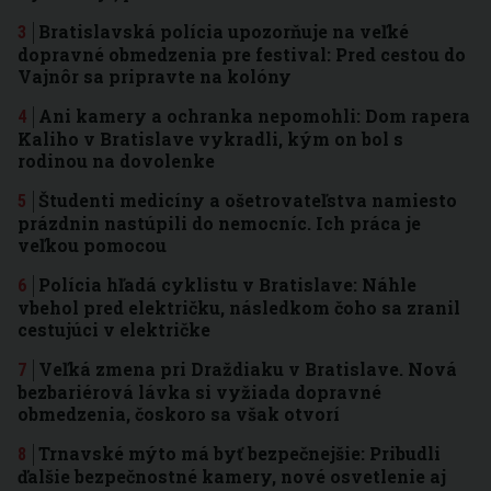
Bratislavská polícia upozorňuje na veľké
dopravné obmedzenia pre festival: Pred cestou do
Vajnôr sa pripravte na kolóny
Ani kamery a ochranka nepomohli: Dom rapera
Kaliho v Bratislave vykradli, kým on bol s
rodinou na dovolenke
Študenti medicíny a ošetrovateľstva namiesto
prázdnin nastúpili do nemocníc. Ich práca je
veľkou pomocou
Polícia hľadá cyklistu v Bratislave: Náhle
vbehol pred električku, následkom čoho sa zranil
cestujúci v električke
Veľká zmena pri Draždiaku v Bratislave. Nová
bezbariérová lávka si vyžiada dopravné
obmedzenia, čoskoro sa však otvorí
Trnavské mýto má byť bezpečnejšie: Pribudli
ďalšie bezpečnostné kamery, nové osvetlenie aj