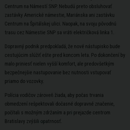
Centrum na Námestí SNP. Nebudú preto obsluhovať
zastávky Americké námestie, Mariánska ani zastávku
Centrum na Špitálskej ulici. Naopak, na svoju pôvodnú
trasu cez Námestie SNP sa vráti električková linka 1.
Dopravný podnik predpokladá, že nové nástupisko bude
cestujúcim slúžiť ešte pred koncom leta. Po dokončení by
malo priniesť nielen vyšší komfort, ale predovšetkým
bezpečnejšie nastupovanie bez nutnosti vstupovať
priamo do vozovky.
Polícia vodičov zároveň žiada, aby počas trvania
obmedzení rešpektovali dočasné dopravné značenie,
počítali s možným zdržaním a pri prejazde centrom
Bratislavy zvýšili opatrnosť.