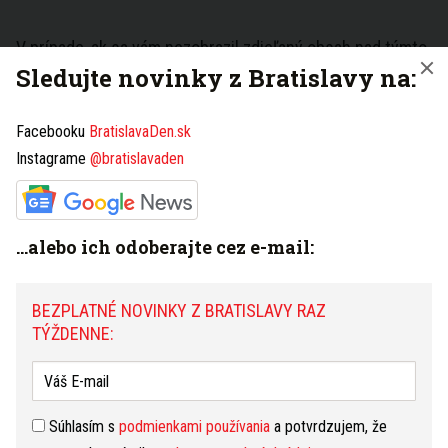
V prípade, ak sa vám nezobrazil zdieľaný obsah nad týmto
Sledujte novinky z Bratislavy na:
textom
kliknite sem
Facebooku
BratislavaDen.sk
Sledujte novinky z Bratislavy na
Facebooku
,
Instagrame
Instagrame
@bratislavaden
alebo ich
odoberajte cez e-mail
.
...alebo ich odoberajte cez e-mail:
ZDIEĽAŤ
BEZPLATNÉ NOVINKY Z BRATISLAVY RAZ
SLEDUJTE NÁS NA
TÝŽDENNE:
bezpečnosť
centrum
električka
VIAC K TÉME
Bratislava
mestská hromadná doprava
modernizácia
modernizácia dopravy
Polícia Slovenskej republiky
Súhlasím s
podmienkami používania
a potvrdzujem, že