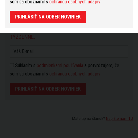
som sa oboznámil s
ochranou osobných údajov
Nahlásiť problém
PRIHLÁSIŤ NA ODBER NOVINIEK
BEZPLATNÉ NOVINKY Z BRATISLAVY RAZ
TÝŽDENNE:
Súhlasím s
podmienkami používania
a potvrdzujem, že
som sa oboznámil s
ochranou osobných údajov
PRIHLÁSIŤ NA ODBER NOVINIEK
Máte tip na článok?
Napíšte nám TU