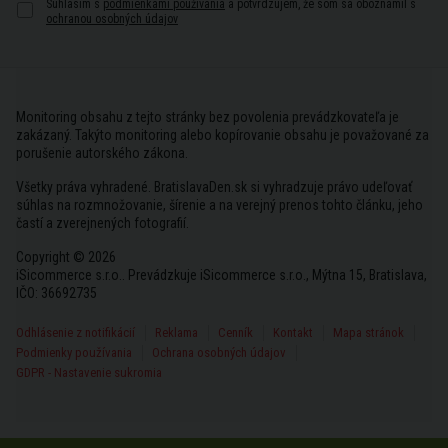
Súhlasím s
podmienkami používania
a potvrdzujem, že som sa oboznámil s
ochranou osobných údajov
Monitoring obsahu z tejto stránky bez povolenia prevádzkovateľa je
zakázaný. Takýto monitoring alebo kopírovanie obsahu je považované za
porušenie autorského zákona.
Všetky práva vyhradené. BratislavaDen.sk si vyhradzuje právo udeľovať
súhlas na rozmnožovanie, šírenie a na verejný prenos tohto článku, jeho
častí a zverejnených fotografií.
Copyright © 2026
iSicommerce s.r.o.. Prevádzkuje iSicommerce s.r.o., Mýtna 15, Bratislava,
IČO: 36692735
Odhlásenie z notifikácií
Reklama
Cenník
Kontakt
Mapa stránok
Podmienky používania
Ochrana osobných údajov
GDPR - Nastavenie sukromia