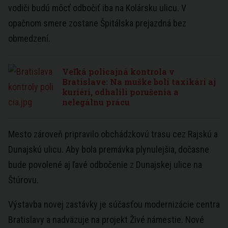
vodiči budú môcť odbočiť iba na Kolársku ulicu. V
opačnom smere zostane Špitálska prejazdná bez
obmedzení.
Veľká policajná kontrola v
Bratislave: Na muške boli taxikári aj
kuriéri, odhalili porušenia a
nelegálnu prácu
Mesto zároveň pripravilo obchádzkovú trasu cez Rajskú a
Dunajskú ulicu. Aby bola premávka plynulejšia, dočasne
bude povolené aj ľavé odbočenie z Dunajskej ulice na
Štúrovu.
Výstavba novej zastávky je súčasťou modernizácie centra
Bratislavy a nadväzuje na projekt Živé námestie. Nové