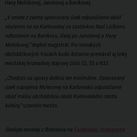
Hany Meličkovej, Janotovej a Baníkovej.
„
V smere z centra opravovaný úsek odporúčame obísť
otočením sa na Karloveskej za zastávkou Nad Lúčkami,
odbočením na Baníkovu, ďalej po Janotovej a Hany
Meličkovej,“
doplnil magistrát. Po rovnakých
obchádzkových trasách budú dočasne premávať aj linky
mestskej hromadnej dopravy číslo 32, 33 a N33.
„
Chodcov sa opravy dotknú len minimálne. Opravovaný
úsek napojenia Molecovej na Karloveskú odporúčame
obísť malou obchádzkou okolo Karloveského centra
kultúry,“
uzavrelo mesto.
Sledujte novinky z Bratislavy na
Facebooku
,
Instagrame