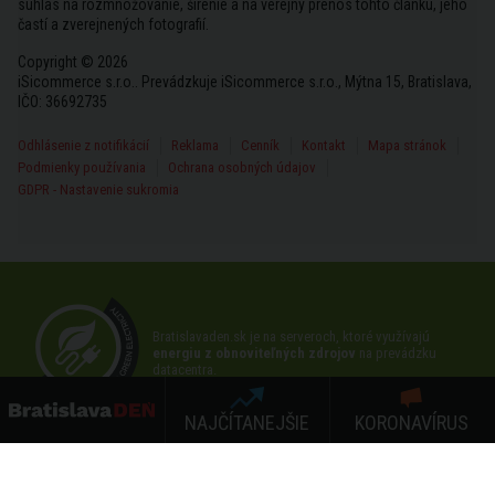
súhlas na rozmnožovanie, šírenie a na verejný prenos tohto článku, jeho
častí a zverejnených fotografií.
Copyright © 2026
iSicommerce s.r.o.. Prevádzkuje iSicommerce s.r.o., Mýtna 15, Bratislava,
IČO: 36692735
Odhlásenie z notifikácií
Reklama
Cenník
Kontakt
Mapa stránok
Podmienky používania
Ochrana osobných údajov
GDPR - Nastavenie sukromia
Bratislavaden.sk je na serveroch, ktoré využívajú
energiu z obnoviteľných zdrojov
na prevádzku
datacentra.
NAJČÍTANEJŠIE
KORONAVÍRUS