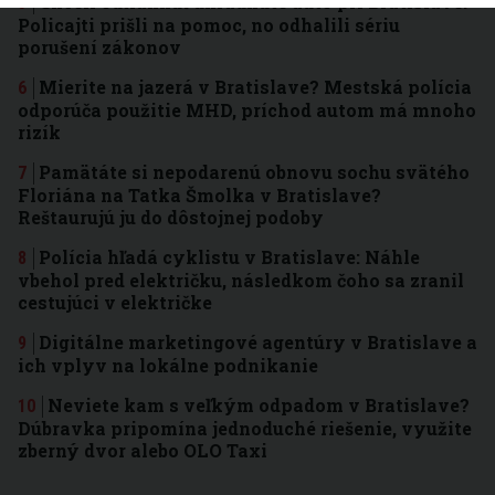
Chceli odtiahnuť ukradnuté auto pri Bratislave.
Policajti prišli na pomoc, no odhalili sériu
porušení zákonov
Mierite na jazerá v Bratislave? Mestská polícia
odporúča použitie MHD, príchod autom má mnoho
rizík
Pamätáte si nepodarenú obnovu sochu svätého
Floriána na Tatka Šmolka v Bratislave?
Reštaurujú ju do dôstojnej podoby
Polícia hľadá cyklistu v Bratislave: Náhle
vbehol pred električku, následkom čoho sa zranil
cestujúci v električke
Digitálne marketingové agentúry v Bratislave a
ich vplyv na lokálne podnikanie
Neviete kam s veľkým odpadom v Bratislave?
Dúbravka pripomína jednoduché riešenie, využite
zberný dvor alebo OLO Taxi