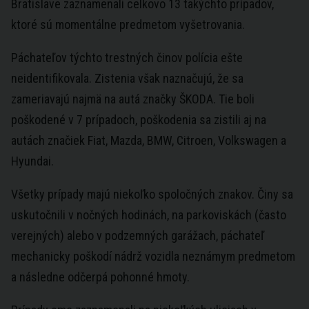
Bratislave zaznamenali celkovo 13 takýchto prípadov,
ktoré sú momentálne predmetom vyšetrovania.
Páchateľov týchto trestných činov polícia ešte
neidentifikovala. Zistenia však naznačujú, že sa
zameriavajú najmä na autá značky ŠKODA. Tie boli
poškodené v 7 prípadoch, poškodenia sa zistili aj na
autách značiek Fiat, Mazda, BMW, Citroen, Volkswagen a
Hyundai.
Všetky prípady majú niekoľko spoločných znakov. Činy sa
uskutočnili v nočných hodinách, na parkoviskách (často
verejných) alebo v podzemných garážach, páchateľ
mechanicky poškodí nádrž vozidla neznámym predmetom
a následne odčerpá pohonné hmoty.