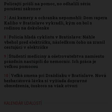
Policajti prišli na pomoc, no odhalili sériu
porušení zákonov
Ani kamery a ochranka nepomohli: Dom rapera
Kaliho v Bratislave vykradli, kým on bol s
rodinou na dokolenke
Polícia hľadá cyklistu v Bratislave: Náhle
vbehol pred električku, následkom čoho sa zranil
cestujúci v električke
Študenti medicíny a ošetrovateľstva namiesto
prázdnin nastúpili do nemocníc. Ich práca je
veľkou pomocou
Veľká zmena pri Draždiaku v Bratislave. Nová
bezbariérová lávka si vyžiada dopravné
obmedzenia, čoskoro sa však otvorí
KALENDÁR UDALOSTÍ