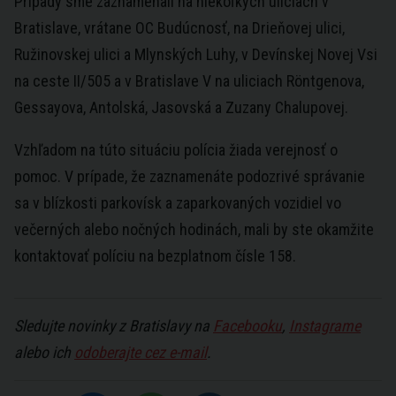
Prípady sme zaznamenali na niekoľkých uliciach v
Bratislave, vrátane OC Budúcnosť, na Drieňovej ulici,
Ružinovskej ulici a Mlynských Luhy, v Devínskej Novej Vsi
na ceste II/505 a v Bratislave V na uliciach Röntgenova,
Gessayova, Antolská, Jasovská a Zuzany Chalupovej.
Vzhľadom na túto situáciu polícia žiada verejnosť o
pomoc. V prípade, že zaznamenáte podozrivé správanie
sa v blízkosti parkovísk a zaparkovaných vozidiel vo
večerných alebo nočných hodinách, mali by ste okamžite
kontaktovať políciu na bezplatnom čísle 158.
Sledujte novinky z Bratislavy na
Facebooku
,
Instagrame
alebo ich
odoberajte cez e-mail
.