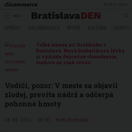
štvrtok 6. august
MENU
SPRÁVY
ZAUJÍMAVOSTI
ŠPORT
KULTÚRA
HOROSK
Veľká zmena pri Draždiaku v
Bratislave. Nová bezbariérová lávka
si vyžiada dopravné obmedzenia,
čoskoro sa však otvorí
Vodiči, pozor: V meste sa objavil
zlodej, prevŕta nádrž a odčerpá
pohonné hmoty
08. 03. 2024
08:50
Krimi Bratislava