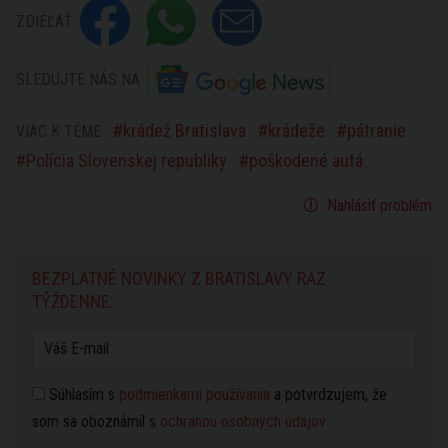
ZDIEĽAŤ
SLEDUJTE NÁS NA
krádež Bratislava
krádeže
pátranie
VIAC K TÉME
Polícia Slovenskej republiky
poškodené autá
Nahlásiť problém
BEZPLATNÉ NOVINKY Z BRATISLAVY RAZ
TÝŽDENNE:
Súhlasím s
podmienkami používania
a potvrdzujem, že
som sa oboznámil s
ochranou osobných údajov