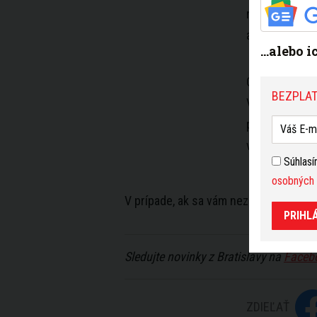
nevydaril a sk
aute sa nachá
...alebo 
Osoby si prev
BEZPLAT
Vodič prenasl
podozrenia z
vyšetrovateľov
Súhlas
osobných 
V prípade, ak sa vám nezobrazil zdie
PRIHL
Sledujte novinky z Bratislavy na
Faceb
ZDIEĽAŤ