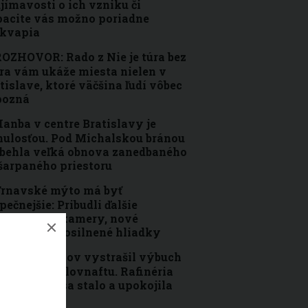
jímavosti o ich vzniku či
acite vás možno poriadne
ekvapia
OZHOVOR: Rado z Nie je túra bez
ra vám ukáže miesta nielen v
tislave, ktoré väčšina ľudí vôbec
pozná
anba v centre Bratislavy je
ulosťou. Pod Michalskou bránou
behla veľká obnova zanedbaného
šarpaného priestoru
rnavské mýto má byť
pečnejšie: Pribudli ďalšie
pečnostné kamery, nové
etlenie aj posilnené hliadky
ratislavčanov vystrašil výbuch
lamene zo Slovnaftu. Rafinéria
vetlila, čo sa stalo a upokojila
yvateľov