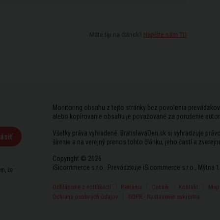
Máte tip na článok?
Napíšte nám TU
Monitoring obsahu z tejto stránky bez povolenia prevádzkov
alebo kopírovanie obsahu je považované za porušenie auto
Všetky práva vyhradené. BratislavaDen.sk si vyhradzuje prá
ásiť
šírenie a na verejný prenos tohto článku, jeho častí a zverejn
Copyright © 2026
iSicommerce s.r.o.. Prevádzkuje iSicommerce s.r.o., Mýtna 1
m, že
Odhlásenie z notifikácií
Reklama
Cenník
Kontakt
Mapa
Ochrana osobných údajov
GDPR - Nastavenie sukromia