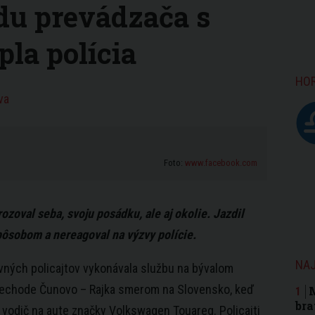
du prevádzača s
la polícia
HO
va
Foto:
www.facebook.com
ozoval seba, svoju posádku, ale aj okolie. Jazdil
ôsobom a nereagoval na výzvy polície.
NAJ
vných policajtov vykonávala službu na bývalom
iechode Čunovo – Rajka smerom na Slovensko, keď
M
bra
l vodič na aute značky Volkswagen Touareg. Policajti