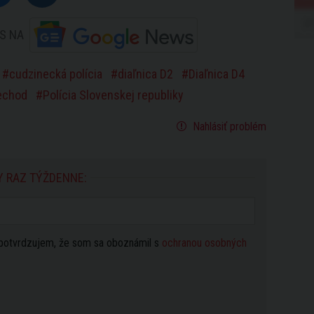
S NA
cudzinecká polícia
diaľnica D2
Diaľnica D4
iechod
Polícia Slovenskej republiky
Nahlásiť problém
Y RAZ TÝŽDENNE:
potvrdzujem, že som sa oboznámil s
ochranou osobných