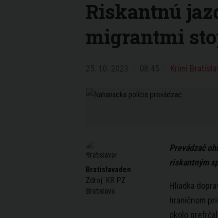
Riskantnú jaz
migrantmi stop
25. 10. 2023
08:45
Krimi Bratisla
Prevádzač ohr
riskantným sp
Bratislavaden
Zdroj:
KR PZ
Hliadka dopra
Bratislava
hraničnom pr
okolo prefrča