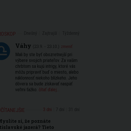
Dnešný
Zajtrajší
Týždenný
ROSKOP
Váhy
(23.9. - 23.10.)
zmeniť
Mali by ste byť obozretnejší pri
výbere svojich priateľov. Za vašim
chrbtom sa kujú intrigy, ktoré vás
môžu pripraviť buď o miesto, alebo
náklonnosť niekoho blízkeho. Jeho
dôvera sa bude získavať naspäť
veľmi ťažko.
čítať ďalej...
3 dni
7 dní
31 dní
ČÍTANEJŠIE
yslíte si, že poznáte
tislavské jazerá? Tieto