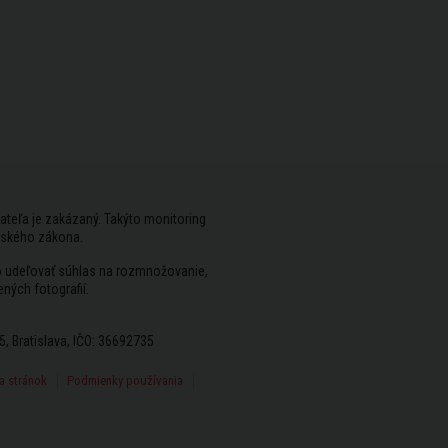
ateľa je zakázaný. Takýto monitoring
rského zákona.
vo udeľovať súhlas na rozmnožovanie,
ených fotografií.
5, Bratislava, IČO: 36692735
 stránok
Podmienky používania