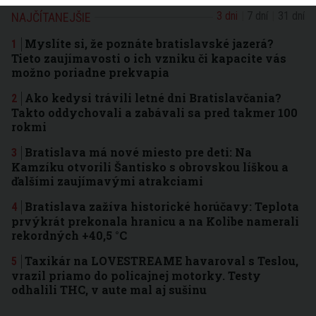
3 dni
7 dní
31 dní
NAJČÍTANEJŠIE
Myslíte si, že poznáte bratislavské jazerá?
Tieto zaujímavosti o ich vzniku či kapacite vás
možno poriadne prekvapia
Ako kedysi trávili letné dni Bratislavčania?
Takto oddychovali a zabávali sa pred takmer 100
rokmi
Bratislava má nové miesto pre deti: Na
Kamzíku otvorili Šantisko s obrovskou líškou a
ďalšími zaujímavými atrakciami
Bratislava zažíva historické horúčavy: Teplota
prvýkrát prekonala hranicu a na Kolibe namerali
rekordných +40,5 °C
Taxikár na LOVESTREAME havaroval s Teslou,
vrazil priamo do policajnej motorky. Testy
odhalili THC, v aute mal aj sušinu