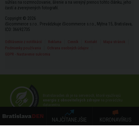
súhlas na rozmnožovanie, šírenie a na verejný prenos tohto článku, jeho
častí a zverejnených fotografií.
Copyright © 2026
iSicommerce s.r.o.. Prevádzkuje iSicommerce s.r.o., Mýtna 15, Bratislava,
IČO: 36692735
Odhlásenie z notifikácií
Reklama
Cenník
Kontakt
Mapa stránok
Podmienky používania
Ochrana osobných údajov
GDPR - Nastavenie sukromia
Bratislavaden.sk je na serveroch, ktoré využívajú
energiu z obnoviteľných zdrojov
na prevádzku
datacentra.
NAJČÍTANEJŠIE
KORONAVÍRUS