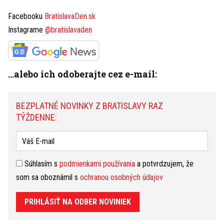
som sa oboznámil s
ochranou osobných údajov
Facebooku
BratislavaDen.sk
Instagrame
@bratislavaden
PRIHLÁSIŤ NA ODBER NOVINIEK
...alebo ich odoberajte cez e-mail:
Máte tip na článok?
Napíšte nám TU
BEZPLATNÉ NOVINKY Z BRATISLAVY RAZ
HOROSKOP
TÝŽDENNE:
Dnešný
Zajtrajší
Týždenný
Ryby
(19.2. - 20.3.)
zmeniť
Súhlasím s
podmienkami používania
a potvrdzujem, že
Pri komunikácii s partnerom buďte ohľaduplní
som sa oboznámil s
ochranou osobných údajov
a neklaďte naňho prehnane vysoké nároky. Dnes
môžete stretnúť zaujímavú osobnosť, ktorá vám
rozšíri obzory. Pozor na stratu peňazí.
čítať ďalej...
PRIHLÁSIŤ NA ODBER NOVINIEK