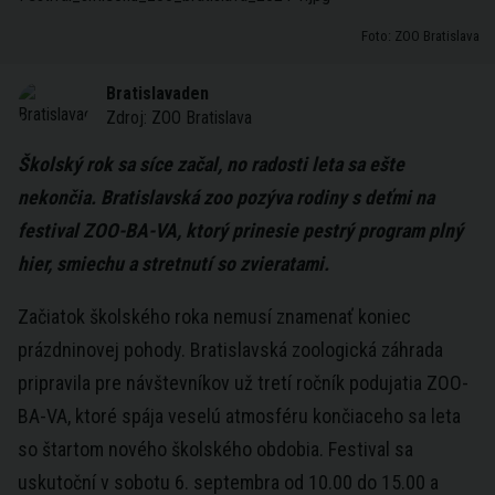
Foto: ZOO Bratislava
Bratislavaden
Zdroj:
ZOO Bratislava
Školský rok sa síce začal, no radosti leta sa ešte
nekončia. Bratislavská zoo pozýva rodiny s deťmi na
festival ZOO-BA-VA, ktorý prinesie pestrý program plný
hier, smiechu a stretnutí so zvieratami.
Začiatok školského roka nemusí znamenať koniec
prázdninovej pohody. Bratislavská zoologická záhrada
pripravila pre návštevníkov už tretí ročník podujatia ZOO-
BA-VA, ktoré spája veselú atmosféru končiaceho sa leta
so štartom nového školského obdobia. Festival sa
uskutoční v sobotu 6. septembra od 10.00 do 15.00 a