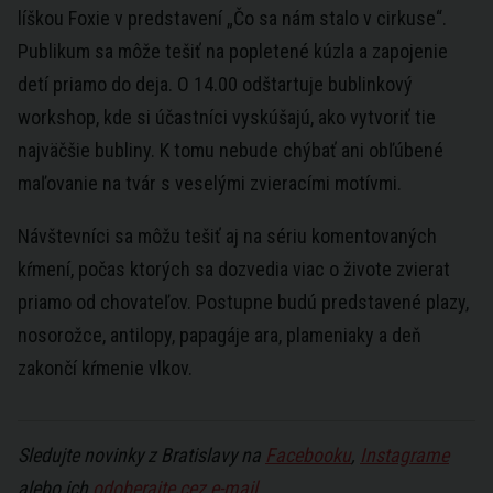
líškou Foxie v predstavení „Čo sa nám stalo v cirkuse“.
Publikum sa môže tešiť na popletené kúzla a zapojenie
detí priamo do deja. O 14.00 odštartuje bublinkový
workshop, kde si účastníci vyskúšajú, ako vytvoriť tie
najväčšie bubliny. K tomu nebude chýbať ani obľúbené
maľovanie na tvár s veselými zvieracími motívmi.
Návštevníci sa môžu tešiť aj na sériu komentovaných
kŕmení, počas ktorých sa dozvedia viac o živote zvierat
priamo od chovateľov. Postupne budú predstavené plazy,
nosorožce, antilopy, papagáje ara, plameniaky a deň
zakončí kŕmenie vlkov.
Sledujte novinky z Bratislavy na
Facebooku
,
Instagrame
alebo ich
odoberajte cez e-mail
.