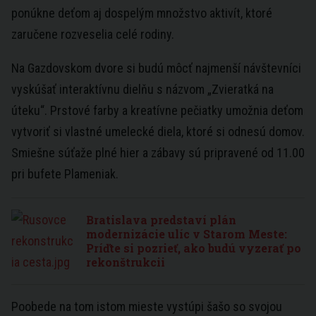
ponúkne deťom aj dospelým množstvo aktivít, ktoré
zaručene rozveselia celé rodiny.
Na Gazdovskom dvore si budú môcť najmenší návštevníci
vyskúšať interaktívnu dielňu s názvom „Zvieratká na
úteku“. Prstové farby a kreatívne pečiatky umožnia deťom
vytvoriť si vlastné umelecké diela, ktoré si odnesú domov.
Smiešne súťaže plné hier a zábavy sú pripravené od 11.00
pri bufete Plameniak.
Bratislava predstaví plán
modernizácie ulíc v Starom Meste:
Príďte si pozrieť, ako budú vyzerať po
rekonštrukcii
Poobede na tom istom mieste vystúpi šašo so svojou