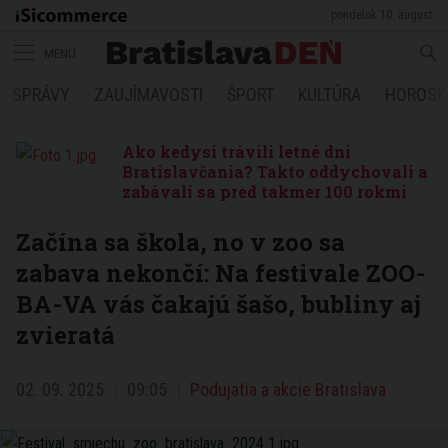
pondelok 10. august
MENU
SPRÁVY
ZAUJÍMAVOSTI
ŠPORT
KULTÚRA
HOROSK
Ako kedysi trávili letné dni
Bratislavčania? Takto oddychovali a
zabávali sa pred takmer 100 rokmi
Začína sa škola, no v zoo sa
zabava nekončí: Na festivale ZOO-
BA-VA vás čakajú šašo, bubliny aj
zvieratá
02. 09. 2025
09:05
Podujatia a akcie Bratislava