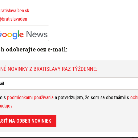
Š
oše
ratislavaDen.sk
nas
@bratislavaden
ve
S NA
T
bez
Hlavná stanica Bratislava
železničná stanica
bez
ich odoberajte cez e-mail:
osv
Nahlásiť problém
P
Bra
NÉ NOVINKY Z BRATISLAVY RAZ TÝŽDENNE:
ele
Y RAZ TÝŽDENNE:
zra
B
a p
ím s
podmienkami používania
a potvrdzujem, že som sa oboznámil s
och
vys
údajov
potvrdzujem, že som sa oboznámil s
ochranou osobných
ob
ÁSIŤ NA ODBER NOVINIEK
Bra
láv