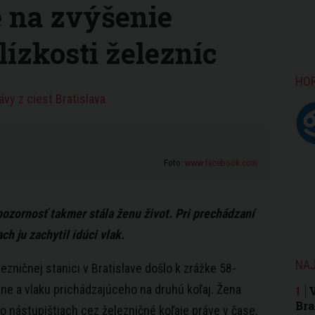
e na zvýšenie
lízkosti železníc
HO
vy z ciest Bratislava
Foto:
www.facebook.com
ozornosť takmer stála ženu život. Pri prechádzaní
ch ju zachytil idúci vlak.
NAJ
ezničnej stanici v Bratislave došlo k zrážke 58-
ne a vlaku prichádzajúceho na druhú koľaj. Žena
Bra
o nástupištiach cez železničné koľaje práve v čase,