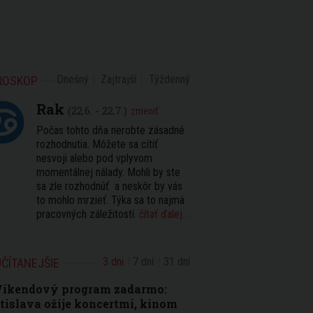
Dnešný
Zajtrajší
Týždenný
ROSKOP
Rak
(22.6. - 22.7.)
zmeniť
Počas tohto dňa nerobte zásadné
rozhodnutia. Môžete sa cítiť
nesvoji alebo pod vplyvom
momentálnej nálady. Mohli by ste
sa zle rozhodnúť a neskôr by vás
to mohlo mrzieť. Týka sa to najmä
pracovných záležitostí.
čítať ďalej...
3 dni
7 dní
31 dní
ČÍTANEJŠIE
Víkendový program zadarmo:
tislava ožije koncertmi, kinom