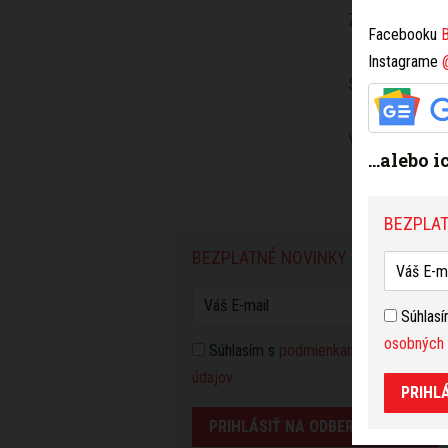
ZDIEĽAŤ
Facebooku
B
Instagrame
SLEDUJTE NÁ
VIAC K TÉME
...alebo 
BEZPLAT
BEZPLATNÉ NOVINKY Z BRATISLAV
Súhlas
osobných 
Súhlasím s
podmienkami používania
a 
údajov
PRIHL
PRIHLÁSIŤ NA ODBER NOVINIEK