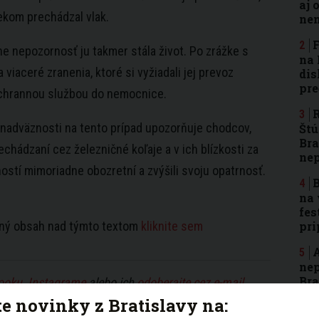
aj 
kom prechádzal vlak.
nen
F
 nepozornosť ju takmer stála život. Po zrážke s
na 
 viaceré zranenia, ktoré si vyžiadali jej prevoz
dis
pre
áchrannou službou do nemocnice.
R
v nadväznosti na tento prípad upozorňuje chodcov,
Štú
Bra
rechádzaní cez železničné koľaje a v ich blízkosti za
ne
ostí mimoriadne obozretní a zvýšili svoju opatrnosť.
B
na 
fes
ľaný obsah nad týmto textom
kliknite sem
pri
A
nep
Bra
ooku
,
Instagrame
alebo ich
odoberajte cez e-mail
.
rod
te novinky z Bratislavy na: