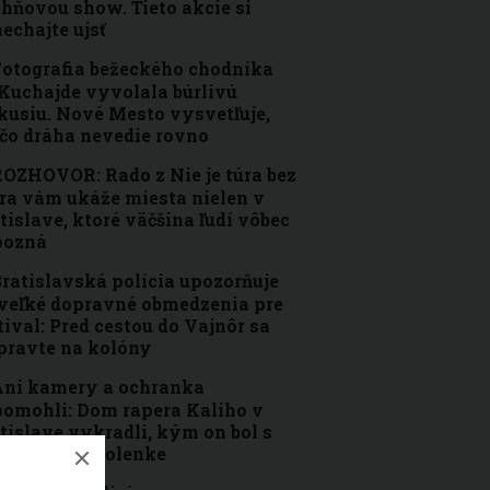
ohňovou show. Tieto akcie si
echajte ujsť
otografia bežeckého chodníka
Kuchajde vyvolala búrlivú
kusiu. Nové Mesto vysvetľuje,
čo dráha nevedie rovno
OZHOVOR: Rado z Nie je túra bez
ra vám ukáže miesta nielen v
tislave, ktoré väčšina ľudí vôbec
pozná
ratislavská polícia upozorňuje
veľké dopravné obmedzenia pre
tival: Pred cestou do Vajnôr sa
pravte na kolóny
ni kamery a ochranka
omohli: Dom rapera Kaliho v
tislave vykradli, kým on bol s
inou na dovolenke