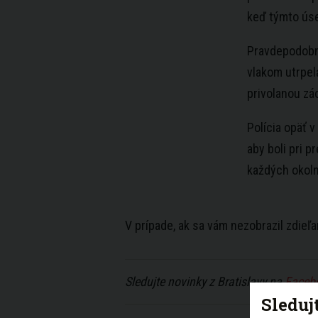
keď týmto úse
Pravdepodobne
vlakom utrpela
privolanou z
Polícia opäť 
aby boli pri p
každých okoln
V prípade, ak sa vám nezobrazil zdie
Sledujte novinky z Bratislavy na
Faceb
Sleduj