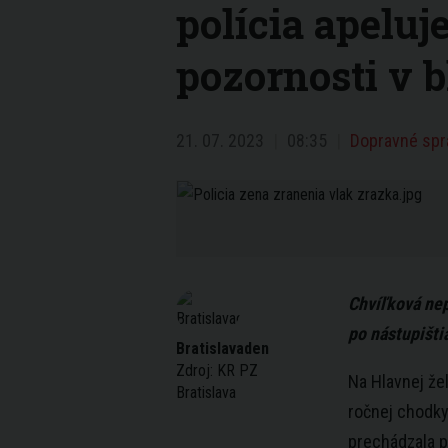
polícia apeluj
pozornosti v b
21. 07. 2023
08:35
Dopravné sprá
Chvíľková nep
po nástupištia
Bratislavaden
Zdroj:
KR PZ
Na Hlavnej žel
Bratislava
ročnej chodky
prechádzala p