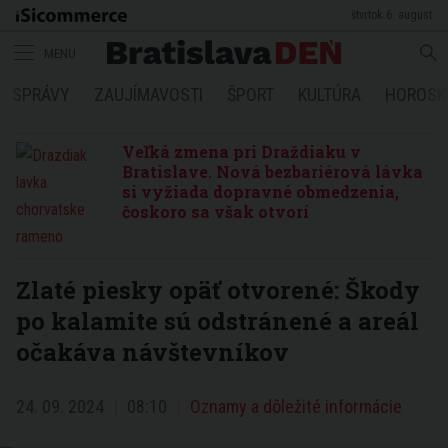
štvrtok 6. august
MENU
SPRÁVY
ZAUJÍMAVOSTI
ŠPORT
KULTÚRA
HOROSK
Veľká zmena pri Draždiaku v
Bratislave. Nová bezbariérová lávka
si vyžiada dopravné obmedzenia,
čoskoro sa však otvorí
Zlaté piesky opäť otvorené: Škody
po kalamite sú odstránené a areál
očakáva návštevníkov
24. 09. 2024
08:10
Oznamy a dôležité informácie