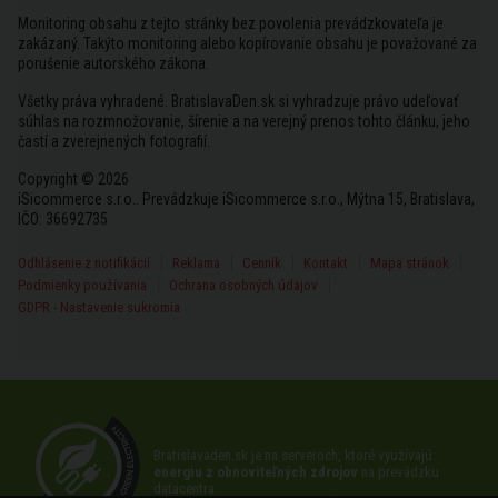
Monitoring obsahu z tejto stránky bez povolenia prevádzkovateľa je
zakázaný. Takýto monitoring alebo kopírovanie obsahu je považované za
porušenie autorského zákona.
Všetky práva vyhradené. BratislavaDen.sk si vyhradzuje právo udeľovať
súhlas na rozmnožovanie, šírenie a na verejný prenos tohto článku, jeho
častí a zverejnených fotografií.
Copyright © 2026
iSicommerce s.r.o.. Prevádzkuje iSicommerce s.r.o., Mýtna 15, Bratislava,
IČO: 36692735
Odhlásenie z notifikácií
Reklama
Cenník
Kontakt
Mapa stránok
Podmienky používania
Ochrana osobných údajov
GDPR - Nastavenie sukromia
Bratislavaden.sk je na serveroch, ktoré využívajú
energiu z obnoviteľných zdrojov
na prevádzku
datacentra.