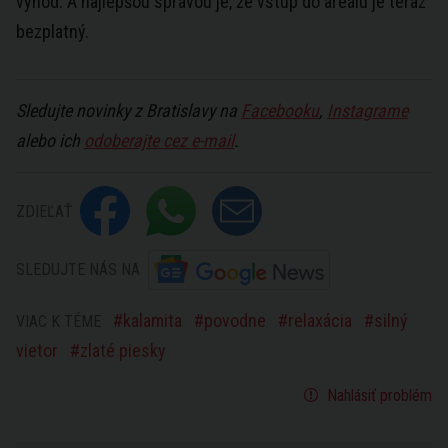
výhod. A najlepšou správou je, že vstup do areálu je teraz
bezplatný.
Sledujte novinky z Bratislavy na
Facebooku
,
Instagrame
alebo ich
odoberajte cez e-mail
.
ZDIEĽAŤ
SLEDUJTE NÁS NA
kalamita
povodne
relaxácia
silný
VIAC K TÉME
vietor
zlaté piesky
Nahlásiť problém