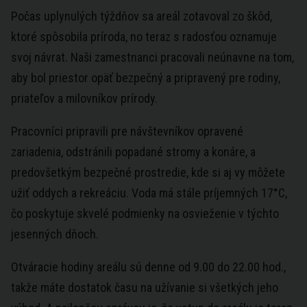
Počas uplynulých týždňov sa areál zotavoval zo škôd,
ktoré spôsobila príroda, no teraz s radosťou oznamuje
svoj návrat. Naši zamestnanci pracovali neúnavne na tom,
aby bol priestor opäť bezpečný a pripravený pre rodiny,
priateľov a milovníkov prírody.
Pracovníci pripravili pre návštevníkov opravené
zariadenia, odstránili popadané stromy a konáre, a
predovšetkým bezpečné prostredie, kde si aj vy môžete
užiť oddych a rekreáciu. Voda má stále príjemných 17°C,
čo poskytuje skvelé podmienky na osvieženie v týchto
jesenných dňoch.
Otváracie hodiny areálu sú denne od 9.00 do 22.00 hod.,
takže máte dostatok času na užívanie si všetkých jeho