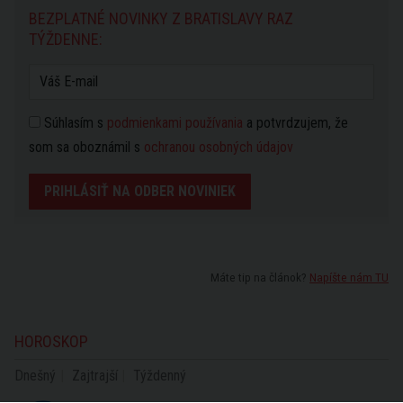
BEZPLATNÉ NOVINKY Z BRATISLAVY RAZ
TÝŽDENNE:
Súhlasím s
podmienkami používania
a potvrdzujem, že
som sa oboznámil s
ochranou osobných údajov
PRIHLÁSIŤ NA ODBER NOVINIEK
Máte tip na článok?
Napíšte nám TU
HOROSKOP
Dnešný
Zajtrajší
Týždenný