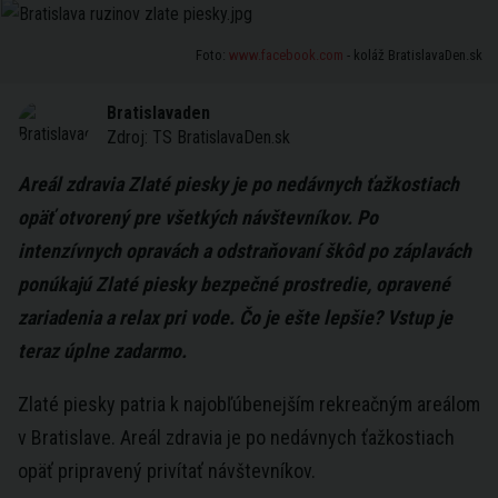
Foto:
www.facebook.com
- koláž BratislavaDen.sk
Bratislavaden
Zdroj:
TS BratislavaDen.sk
Areál zdravia Zlaté piesky je po nedávnych ťažkostiach
opäť otvorený pre všetkých návštevníkov. Po
intenzívnych opravách a odstraňovaní škôd po záplavách
ponúkajú Zlaté piesky bezpečné prostredie, opravené
zariadenia a relax pri vode. Čo je ešte lepšie? Vstup je
teraz úplne zadarmo.
Zlaté piesky patria k najobľúbenejším rekreačným areálom
v Bratislave. Areál zdravia je po nedávnych ťažkostiach
opäť pripravený privítať návštevníkov.