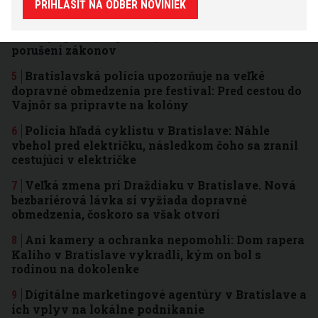
PRIHLÁSIŤ NA ODBER NOVINIEK
Chceli odtiahnuť ukradnuté auto pri Bratislave.
Policajti prišli na pomoc, no odhalili sériu
porušení zákonov
Bratislavská polícia upozorňuje na veľké
dopravné obmedzenia pre festival: Pred cestou do
Vajnôr sa pripravte na kolóny
Polícia hľadá cyklistu v Bratislave: Náhle
vbehol pred električku, následkom čoho sa zranil
cestujúci v električke
Veľká zmena pri Draždiaku v Bratislave. Nová
bezbariérová lávka si vyžiada dopravné
obmedzenia, čoskoro sa však otvorí
Ani kamery a ochranka nepomohli: Dom rapera
Kaliho v Bratislave vykradli, kým on bol s
rodinou na dokolenke
Digitálne marketingové agentúry v Bratislave a
ich vplyv na lokálne podnikanie