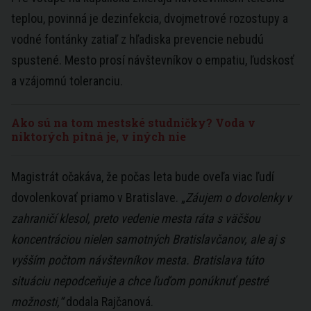
teplou, povinná je dezinfekcia, dvojmetrové rozostupy a
vodné fontánky zatiaľ z hľadiska prevencie nebudú
spustené. Mesto prosí návštevníkov o empatiu, ľudskosť
a vzájomnú toleranciu.
Ako sú na tom mestské studničky? Voda v
niktorých pitná je, v iných nie
Magistrát očakáva, že počas leta bude oveľa viac ľudí
dovolenkovať priamo v Bratislave. „
Záujem o dovolenky v
zahraničí klesol, preto vedenie mesta ráta s väčšou
koncentráciou nielen samotných Bratislavčanov, ale aj s
vyšším počtom návštevníkov mesta. Bratislava túto
situáciu nepodceňuje a chce ľuďom ponúknuť pestré
možnosti,“
dodala Rajčanová.