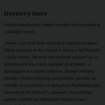
Návštevy lesov
Zvýšenú návštevnosť vedenie hlavného mesta očakáva aj
v okolitých lesoch.
„
Mesto v nich bude tento rok prvýkrát organizovať denné
tábory zamerané na les, zvieratá či stromy, a tiež živočíchy
v riečke Vydrica. Deti budú mať možnosť zúčastniť sa na
jednodňových exkurziách, napríklad za netopiermi, a
pokračujeme aj s kurzmi včelárstva. Zároveň otvárame
záhradu v Horárni Krasňany, nové prírodné ‚šantisko‘ na
Kamzíku či nový priestor na opekanie pri Partizánskej lúke,
kde budú do leta finišovať s úpravami, ktoré zahŕňajú
výmenu všetkých opotrebovaných herných prvkov,“