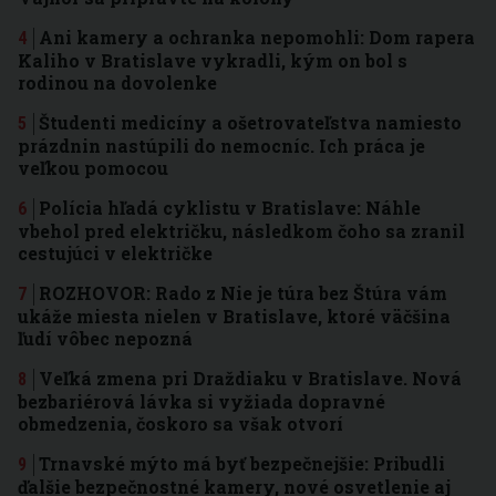
Ani kamery a ochranka nepomohli: Dom rapera
Kaliho v Bratislave vykradli, kým on bol s
rodinou na dovolenke
Študenti medicíny a ošetrovateľstva namiesto
prázdnin nastúpili do nemocníc. Ich práca je
veľkou pomocou
Polícia hľadá cyklistu v Bratislave: Náhle
vbehol pred električku, následkom čoho sa zranil
cestujúci v električke
ROZHOVOR: Rado z Nie je túra bez Štúra vám
ukáže miesta nielen v Bratislave, ktoré väčšina
ľudí vôbec nepozná
Veľká zmena pri Draždiaku v Bratislave. Nová
bezbariérová lávka si vyžiada dopravné
obmedzenia, čoskoro sa však otvorí
Trnavské mýto má byť bezpečnejšie: Pribudli
ďalšie bezpečnostné kamery, nové osvetlenie aj