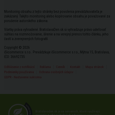
Monitoring obsahu z tejto stránky bez povolenia prevádzkovateľa je
zakázaný. Takýto monitoring alebo kopírovanie obsahu je považované za
porušenie autorského zákona.
Všetky práva vyhradené. BratislavaDen.sk si vyhradzuje právo udeľovať
súhlas na rozmnožovanie, šírenie a na verejný prenos tohto článku, jeho
častí a zverejnených fotografií.
Copyright © 2026
iSicommerce s.r.o.. Prevádzkuje iSicommerce s.r.o., Mýtna 15, Bratislava,
IČO: 36692735
Odhlásenie z notifikácií
Reklama
Cenník
Kontakt
Mapa stránok
Podmienky používania
Ochrana osobných údajov
GDPR - Nastavenie sukromia
Bratislavaden.sk je na serveroch, ktoré využívajú