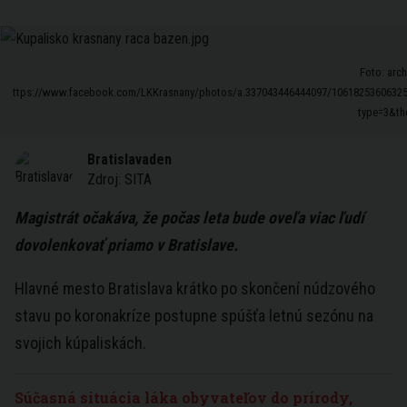
Foto: arch
ttps://www.facebook.com/LKKrasnany/photos/a.337043446444097/1061825360632
type=3&th
Bratislavaden
Zdroj:
SITA
Magistrát očakáva, že počas leta bude oveľa viac ľudí
dovolenkovať priamo v Bratislave.
Hlavné mesto Bratislava krátko po skončení núdzového
stavu po koronakríze postupne spúšťa letnú sezónu na
svojich kúpaliskách.
Súčasná situácia láka obyvateľov do prírody,