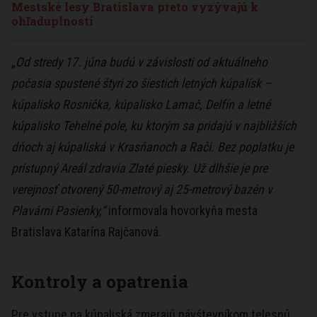
Mestské lesy Bratislava preto vyzývajú k
ohľaduplnosti
„
Od stredy 17. júna budú v závislosti od aktuálneho
počasia spustené štyri zo šiestich letných kúpalísk –
kúpalisko Rosnička, kúpalisko Lamač, Delfín a letné
kúpalisko Tehelné pole, ku ktorým sa pridajú v najbližších
dňoch aj kúpaliská v Krasňanoch a Rači. Bez poplatku je
prístupný Areál zdravia Zlaté piesky. Už dlhšie je pre
verejnosť otvorený 50-metrový aj 25-metrový bazén v
Plavárni Pasienky,“
informovala hovorkyňa mesta
Bratislava Katarína Rajčanová.
Kontroly a opatrenia
Pre vstupe na kúpaliská zmerajú návštevníkom telesnú