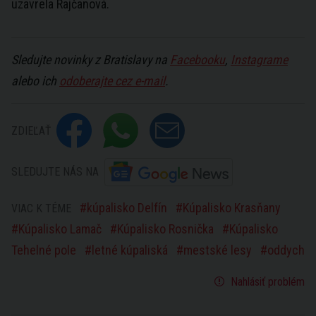
uzavrela Rajčanová.
Sledujte novinky z Bratislavy na
Facebooku
,
Instagrame
alebo ich
odoberajte cez e-mail
.
ZDIEĽAŤ
SLEDUJTE NÁS NA
kúpalisko Delfín
Kúpalisko Krasňany
VIAC K TÉME
Kúpalisko Lamač
Kúpalisko Rosnička
Kúpalisko
Tehelné pole
letné kúpaliská
mestské lesy
oddych
Nahlásiť problém