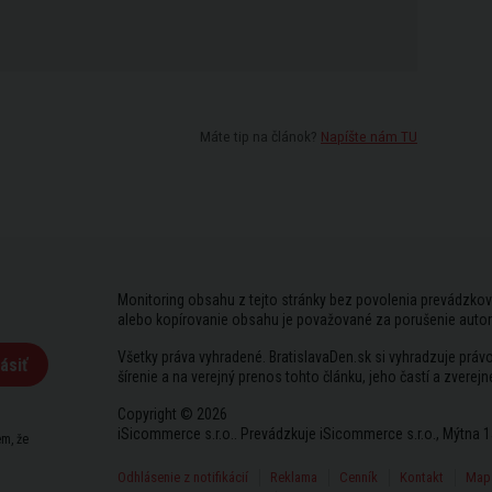
Máte tip na článok?
Napíšte nám TU
Monitoring obsahu z tejto stránky bez povolenia prevádzkov
alebo kopírovanie obsahu je považované za porušenie auto
Všetky práva vyhradené. BratislavaDen.sk si vyhradzuje prá
ásiť
šírenie a na verejný prenos tohto článku, jeho častí a zverejn
Copyright © 2026
iSicommerce s.r.o.. Prevádzkuje iSicommerce s.r.o., Mýtna 1
m, že
Odhlásenie z notifikácií
Reklama
Cenník
Kontakt
Mapa