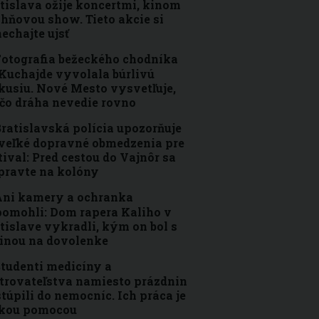
tislava ožije koncertmi, kinom
ohňovou show. Tieto akcie si
echajte ujsť
otografia bežeckého chodníka
Kuchajde vyvolala búrlivú
kusiu. Nové Mesto vysvetľuje,
čo dráha nevedie rovno
ratislavská polícia upozorňuje
veľké dopravné obmedzenia pre
tival: Pred cestou do Vajnôr sa
pravte na kolóny
ni kamery a ochranka
omohli: Dom rapera Kaliho v
tislave vykradli, kým on bol s
inou na dovolenke
tudenti medicíny a
trovateľstva namiesto prázdnin
túpili do nemocníc. Ich práca je
ľkou pomocou