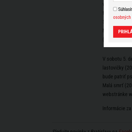
venovaným aus
Súhlas
televíznej fa
osobných 
Slávnostné ot
Mladosť, dopl
PRIHL
(2015).
V sobotu 5. 
lastovičky (2
bude patriť p
Malá smrť (20
webstránke w
Informácie za
Sledujte novinky z Bratislavy na
Faceb