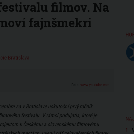
estivalu filmov. Na
lmoví fajnšmekri
HO
cie Bratislava
Foto:
www.youtube.com
embra sa v Bratislave uskutoční prvý ročník
ilmového festivalu. V rámci podujatia, ktoré je
NAJ
projektom k Českému a slovenskému filmovému
ustrálskych mestách, uvedú päť celovečerných filmov.