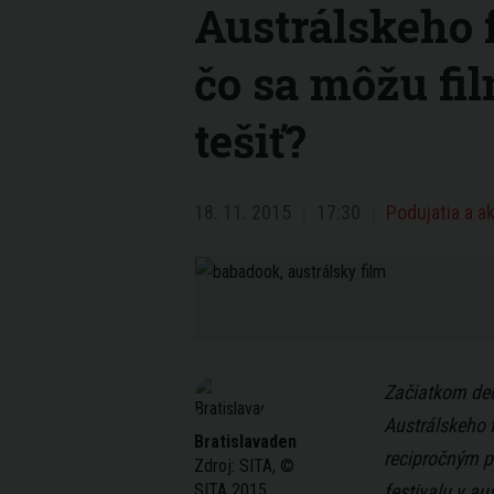
Austrálskeho f
čo sa môžu fi
tešiť?
18. 11. 2015
17:30
Podujatia a ak
Začiatkom dec
Austrálskeho f
Bratislavaden
recipročným 
Zdroj:
SITA, ©
SITA 2015
festivalu v a