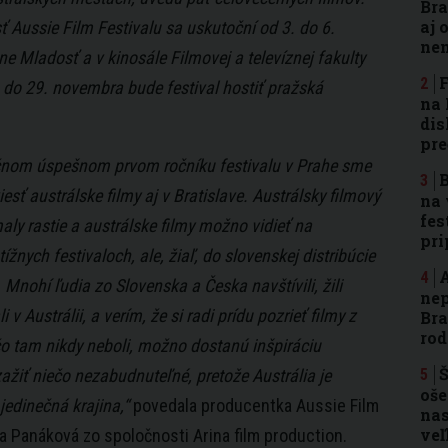
Bra
aj 
 Aussie Film Festivalu sa uskutoční od 3. do 6.
nen
e Mladosť a v kinosále Filmovej a televíznej fakulty
F
do 29. novembra bude festival hostiť pražská
na 
dis
pre
nom úspešnom prvom ročníku festivalu v Prahe sme
B
iesť austrálske filmy aj v Bratislave. Austrálsky filmový
na 
fes
ly rastie a austrálske filmy možno vidieť na
pri
žnych festivaloch, ale, žiaľ, do slovenskej distribúcie
A
Mnohí ľudia zo Slovenska a Česka navštívili, žili
nep
 v Austrálii, a verím, že si radi prídu pozrieť filmy z
Bra
rod
 čo tam nikdy neboli, možno dostanú inšpiráciu
Š
ažiť niečo nezabudnuteľné, pretože Austrália je
oše
jedinečná krajina,“
povedala producentka Aussie Film
nas
ve
ia Panáková zo spoločnosti Arina film production.