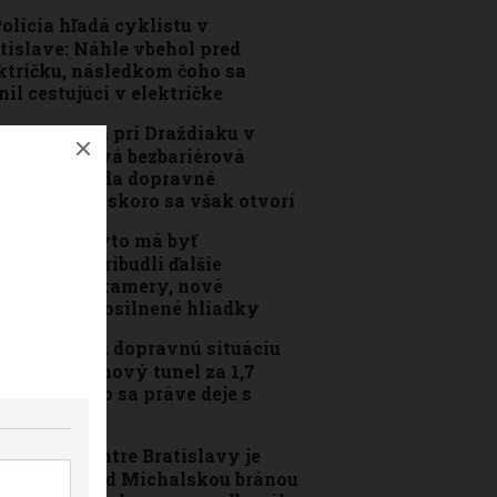
olícia hľadá cyklistu v
tislave: Náhle vbehol pred
ktričku, následkom čoho sa
nil cestujúci v električke
eľká zmena pri Draždiaku v
tislave. Nová bezbariérová
ka si vyžiada dopravné
edzenia, čoskoro sa však otvorí
rnavské mýto má byť
pečnejšie: Pribudli ďalšie
pečnostné kamery, nové
etlenie aj posilnené hliadky
ratislavskú dopravnú situáciu
e odľahčiť nový tunel za 1,7
iardy eur. Čo sa práve deje s
ojektom?
Hanba v centre Bratislavy je
ulosťou. Pod Michalskou bránou