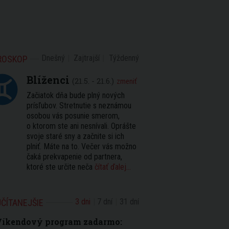
Dnešný
Zajtrajší
Týždenný
ROSKOP
Blíženci
(21.5. - 21.6.)
zmeniť
Začiatok dňa bude plný nových
prísľubov. Stretnutie s neznámou
osobou vás posunie smerom,
o ktorom ste ani nesnívali. Oprášte
svoje staré sny a začnite si ich
plniť. Máte na to. Večer vás možno
čaká prekvapenie od partnera,
ktoré ste určite neča
čítať ďalej...
3 dni
7 dní
31 dní
ČÍTANEJŠIE
Víkendový program zadarmo: