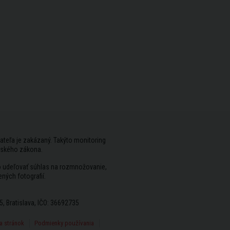
ateľa je zakázaný. Takýto monitoring
rského zákona.
vo udeľovať súhlas na rozmnožovanie,
ených fotografií.
5, Bratislava, IČO: 36692735
 stránok
Podmienky používania