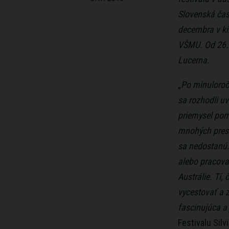
Slovenská časť
decembra v kin
VŠMU. Od 26. 
Lucerna.
„
Po minuloroč
sa rozhodli uv
priemysel poma
mnohých prestí
sa nedostanú. 
alebo pracovali
Austrálie. Tí,
vycestovať a z
fascinujúca a 
Festivalu Silv