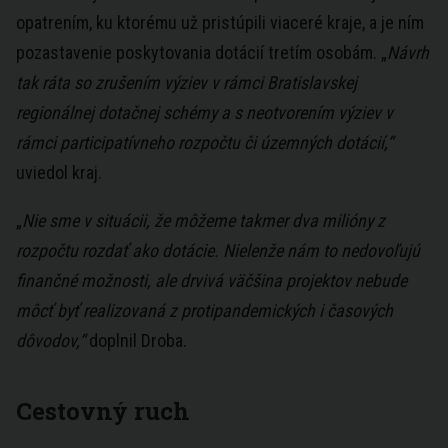
opatrením, ku ktorému už pristúpili viaceré kraje, a je ním
pozastavenie poskytovania dotácií tretím osobám. „
Návrh
tak ráta so zrušením výziev v rámci Bratislavskej
regionálnej dotačnej schémy a s neotvorením výziev v
rámci participatívneho rozpočtu či územných dotácií,“
uviedol kraj.
„
Nie sme v situácii, že môžeme takmer dva milióny z
rozpočtu rozdať ako dotácie. Nielenže nám to nedovoľujú
finančné možnosti, ale drvivá väčšina projektov nebude
môcť byť realizovaná z protipandemických i časových
dôvodov,“
doplnil Droba.
Cestovný ruch