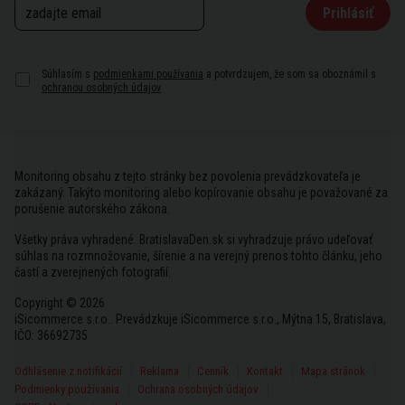
Prihlásiť
Súhlasím s
podmienkami používania
a potvrdzujem, že som sa oboznámil s
ochranou osobných údajov
Monitoring obsahu z tejto stránky bez povolenia prevádzkovateľa je
zakázaný. Takýto monitoring alebo kopírovanie obsahu je považované za
porušenie autorského zákona.
Všetky práva vyhradené. BratislavaDen.sk si vyhradzuje právo udeľovať
súhlas na rozmnožovanie, šírenie a na verejný prenos tohto článku, jeho
častí a zverejnených fotografií.
Copyright © 2026
iSicommerce s.r.o.. Prevádzkuje iSicommerce s.r.o., Mýtna 15, Bratislava,
IČO: 36692735
Odhlásenie z notifikácií
Reklama
Cenník
Kontakt
Mapa stránok
Podmienky používania
Ochrana osobných údajov