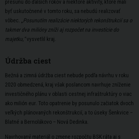
presunú do ďalších rokov a niektoré aktivity, ktoré mali
byť uskutočnené v tomto roku, sa nebudú realizovať
vôbec. „
Posunutím realizácie niektorých rekonštrukcií sa o
takmer dva milióny zníži aj rozpočet na investície do
majetku,“
vysvetlil kraj.
Údržba ciest
Bežná a zimná údržba ciest nebude podľa návrhu v roku
2020 obmedzená, kraj však poslancom navrhuje zníženie
investičného plánu v oblasti cestnej infraštruktúry o viac
ako milión eur. Toto opatrenie by posunulo začiatok dvoch
veľkých plánovaných rekonštrukcií, a to úseky Šenkvice –
Blatné a Bernolákovo – Nová Dedinka.
Navrhovaný materiál o zmene rozpočtu BSK ráta aj s