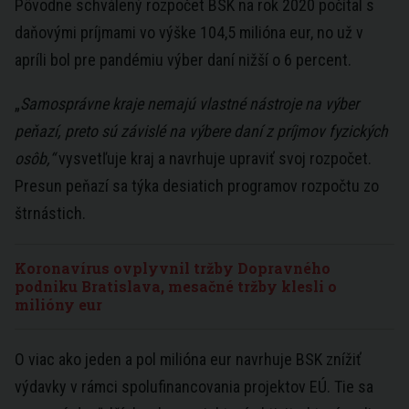
Pôvodne schválený rozpočet BSK na rok 2020 počítal s
daňovými príjmami vo výške 104,5 milióna eur, no už v
apríli bol pre pandémiu výber daní nižší o 6 percent.
„
Samosprávne kraje nemajú vlastné nástroje na výber
peňazí, preto sú závislé na výbere daní z príjmov fyzických
osôb,“
vysvetľuje kraj a navrhuje upraviť svoj rozpočet.
Presun peňazí sa týka desiatich programov rozpočtu zo
štrnástich.
Koronavírus ovplyvnil tržby Dopravného
podniku Bratislava, mesačné tržby klesli o
milióny eur
O viac ako jeden a pol milióna eur navrhuje BSK znížiť
výdavky v rámci spolufinancovania projektov EÚ. Tie sa