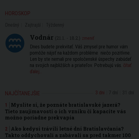
HOROSKOP
Dnešný
Zajtrajší
Týždenný
Vodnár
(21.1. - 18.2.)
zmeniť
Dnes budete prekvitať. Váš zmysel pre humor vám
pomôže nájsť na každom probléme niečo pozitívne.
Len by ste nemali pre spoločenské úspechy zabúdať
na svojich najbližších a priateľov. Potrebujú vás.
čítať
ďalej...
3 dni
7 dní
31 dní
NAJČÍTANEJŠIE
Myslíte si, že poznáte bratislavské jazerá?
Tieto zaujímavosti o ich vzniku či kapacite vás
možno poriadne prekvapia
Ako kedysi trávili letné dni Bratislavčania?
Takto oddychovali a zabávali sa pred takmer 100