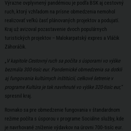
Výrazne ovplyvnený pandémiou je podľa BSK aj cestovný
ruch, ktorý vzhľadom na prísne obmedzenia nemohol
realizovať veľkú časť plánovaných projektov a podujatí.
Kraj už avizoval pozastavenie dvoch populárnych
turistických projektov – Malokarpatský expres a Vláčik
Záhoráčik.
„
V kapitole Cestovný ruch sa počíta s úsporami vo výške
bezmála 300-tisíc eur. Pandemické obmedzenia sa dotkli
aj fungovania kultúrnych inštitúcií, celkové šetrenie v
programe Kultúra je tak navrhnuté vo výške 320-tisíc eur,“
spresnil kraj.
Rovnako sa pre obmedzenie fungovania v štandardnom
režime počíta s úsporou v programe Sociálne služby, kde
je navrhované zníženie výdavkov na úrovni 700-tisíc eur.