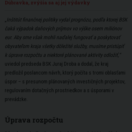
Dúbravka, zvýšia sa aj jej výdavky
„
Inštitút finančnej politiky vydal prognózu, podľa ktorej BSK
čaká výpadok daňových príjmov vo výške osem miliónov
eur. Aby sme však mohli naďalej fungovať a poskytovať
obyvateľom kraja všetky dôležité služby, musíme pristúpiť
k úprave rozpočtu a niektoré plánované aktivity odložiť,“
uviedol predseda BSK Juraj Droba a dodal, že kraj
predložil poslancom návrh, ktorý počíta s tromi oblasťami
úspor – s presunom plánovaných investičných projektov,
regulovaním dotačných prostriedkov a s úsporami v
prevádzke.
Úprava rozpočtu