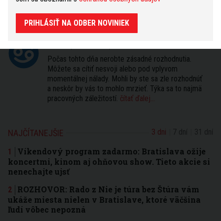
HOROSKOP
PRIHLÁSIŤ NA ODBER NOVINIEK
Dnešný
Zajtrajší
Týždenný
Rak
(22.6. - 22.7.)
zmeniť
Počas tohto dňa nerobte zásadné rozhodnutia.
Môžete sa cítiť nesvoji alebo pod vplyvom
momentálnej nálady. Mohli by ste sa zle rozhodnúť
a neskôr by vás to mohlo mrzieť. Týka sa to najmä
pracovných záležitostí.
čítať ďalej...
3 dni
7 dní
31 dní
NAJČÍTANEJŠIE
Víkendový program zadarmo: Bratislava ožije
koncertmi, kinom aj ohňovou show. Tieto akcie si
nenechajte ujsť
ROZHOVOR: Rado z Nie je túra bez Štúra vám
ukáže miesta nielen v Bratislave, ktoré väčšina
ľudí vôbec nepozná