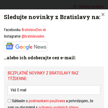
Nahlásiť problém
Sledujte novinky z Bratislavy na:
BEZPLATNÉ NOVINKY Z BRATISLAVY RAZ
TÝŽDENNE:
Facebooku
BratislavaDen.sk
Instagrame
@bratislavaden
Súhlasím s
podmienkami používania
a potvrdzujem, že
...alebo ich odoberajte cez e-mail:
som sa oboznámil s
ochranou osobných údajov
PRIHLÁSIŤ NA ODBER NOVINIEK
BEZPLATNÉ NOVINKY Z BRATISLAVY RAZ
TÝŽDENNE:
Máte tip na článok?
Napíšte nám TU
Súhlasím s
podmienkami používania
a potvrdzujem, že
som sa oboznámil s
ochranou osobných údajov