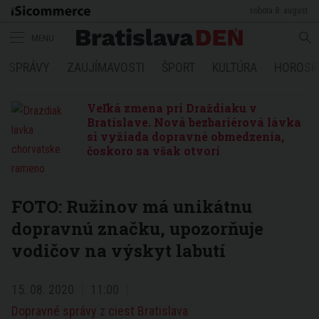
sobota 8. august
MENU
SPRÁVY
ZAUJÍMAVOSTI
ŠPORT
KULTÚRA
HOROSK
Veľká zmena pri Draždiaku v
Bratislave. Nová bezbariérová lávka
si vyžiada dopravné obmedzenia,
čoskoro sa však otvorí
FOTO: Ružinov má unikátnu
dopravnú značku, upozorňuje
vodičov na výskyt labutí
15. 08. 2020
11:00
Dopravné správy z ciest Bratislava