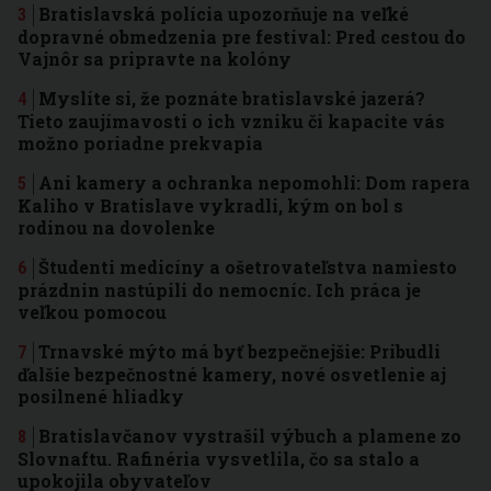
Bratislavská polícia upozorňuje na veľké
dopravné obmedzenia pre festival: Pred cestou do
Vajnôr sa pripravte na kolóny
Myslíte si, že poznáte bratislavské jazerá?
Tieto zaujímavosti o ich vzniku či kapacite vás
možno poriadne prekvapia
Ani kamery a ochranka nepomohli: Dom rapera
Kaliho v Bratislave vykradli, kým on bol s
rodinou na dovolenke
Študenti medicíny a ošetrovateľstva namiesto
prázdnin nastúpili do nemocníc. Ich práca je
veľkou pomocou
Trnavské mýto má byť bezpečnejšie: Pribudli
ďalšie bezpečnostné kamery, nové osvetlenie aj
posilnené hliadky
Bratislavčanov vystrašil výbuch a plamene zo
Slovnaftu. Rafinéria vysvetlila, čo sa stalo a
upokojila obyvateľov