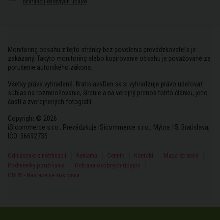
ochranou osobných údajov
Monitoring obsahu z tejto stránky bez povolenia prevádzkovateľa je
zakázaný. Takýto monitoring alebo kopírovanie obsahu je považované za
porušenie autorského zákona.
Všetky práva vyhradené. BratislavaDen.sk si vyhradzuje právo udeľovať
súhlas na rozmnožovanie, šírenie a na verejný prenos tohto článku, jeho
častí a zverejnených fotografií.
Copyright © 2026
iSicommerce s.r.o.. Prevádzkuje iSicommerce s.r.o., Mýtna 15, Bratislava,
IČO: 36692735
Odhlásenie z notifikácií
Reklama
Cenník
Kontakt
Mapa stránok
Podmienky používania
Ochrana osobných údajov
GDPR - Nastavenie sukromia