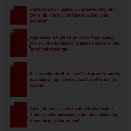
Chystáte sa na kúpalisko v Bratislave? Hygienici
zverejnili, kde je v Bratislavskom kraji voda
bezpečná
Neznesiteľné teplo v Bratislave? Mesto spúšťa
viac ako 30 ochladzovacích miest. Pozrite sa, kde
sa schladíte zadarmo
Kam cez víkend v Bratislave? Čakajú vás koncerty,
kúpalisko aj tajomstvá mesta a to všetko takmer
zadarmo
Pozor, Bratislava uzatvára dôležitú križovatku.
Vodičov aj chodcov čakajú víkendové obchádzky,
dôvodom je bezbariérovosť