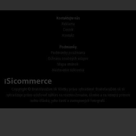
Kontaktujte nás
Reklama
Cenník
Kontakt
Podmienky
Podmienky používania
Ochrana osobných údajov
Mapa stránok
Nastavenie sukromia
Copyright © BratislavaDen.sk Všetky práva vyhradené. BratislavaDen.sk si
vyhradzuje právo udeľovať súhlas na rozmnožovanie, šírenie a na verejný prenos
tohto článku, jeho častí a zverejnených fotografií.