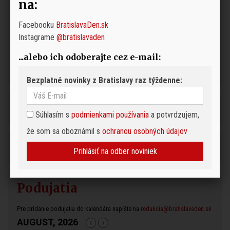
na:
Facebooku
BratislavaDen.sk
Instagrame
@bratislavaden
...alebo ich odoberajte cez e-mail:
Bezplatné novinky z Bratislavy raz týždenne:
Súhlasím s
podmienkami používania
a potvrdzujem,
že som sa oboznámil s
ochranou osobných údajov
Prihlásiť na odber noviniek
Podujatia
Pre pridanie podujatia do kalendára napíšte na
redakcia@bratislavaden.sk
AUGUST, 2026