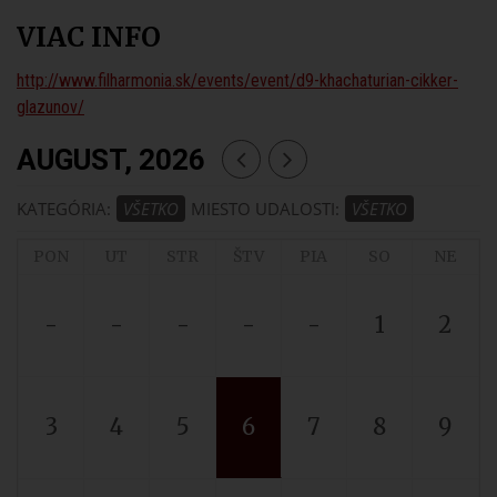
VIAC INFO
http://www.filharmonia.sk/events/event/d9-khachaturian-cikker-
glazunov/
AUGUST, 2026
KATEGÓRIA:
VŠETKO
MIESTO UDALOSTI:
VŠETKO
PON
UT
STR
ŠTV
PIA
SO
NE
-
-
-
-
-
1
2
3
4
5
6
7
8
9