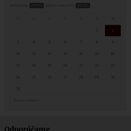
KATEGÓRIA:
VŠETKO
MIESTO UDALOSTI:
VŠETKO
-
-
-
-
-
1
2
3
4
5
6
7
8
9
10
11
12
13
14
15
16
17
18
19
20
21
22
23
24
25
26
27
28
29
30
31
Žiadne udalosti
Odporúčame