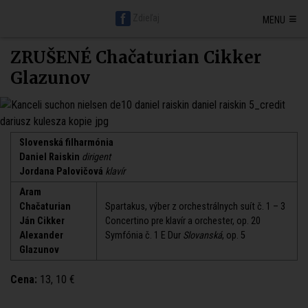
Hlavná stránka BratislavaDen.sk
Petržalka
Staré mesto
≡
Zdieľaj
MENU
Nové mesto
Ružinov
Karlova ves
Vrakuňa
Podunajské Biskupice
Rača
Vajnory
Dúbravka
Lamač
Devín
Devínska Nová Ves
Záhorská Bystrica
Jarovce
Čunovo
Rusovce
Svätý jur
Stupava
ZRUŠENÉ Chačaturian Cikker
Senec
Malacky
Pezinok
Modra
Glazunov
Slovenská filharmónia
Daniel Raiskin
dirigent
Jordana Palovičová
klavír
Aram
Chačaturian
Spartakus, výber z orchestrálnych suít č. 1 – 3
Ján Cikker
Concertino pre klavír a orchester, op. 20
Alexander
Symfónia č. 1 E Dur
Slovanská
, op. 5
Glazunov
Cena:
13, 10 €