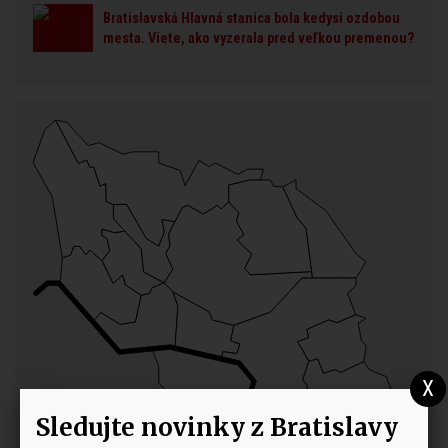
Bratislavská Hlavná stanica bola kedysi ozdobou
mesta. Viete, ako vyzerala pred veľkou premenou?
Sledujte novinky z Bratislavy