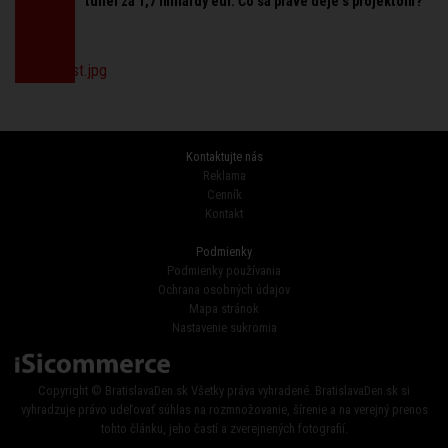
tunel za 1,7 miliardy eur. Čo sa práve deje s projektom?
Kontaktujte nás
Reklama
Cenník
Kontakt
Podmienky
Podmienky používania
Ochrana osobných údajov
Mapa stránok
Nastavenie sukromia
Copyright © BratislavaDen.sk Všetky práva vyhradené. BratislavaDen.sk si
vyhradzuje právo udeľovať súhlas na rozmnožovanie, šírenie a na verejný prenos
tohto článku, jeho častí a zverejnených fotografií.