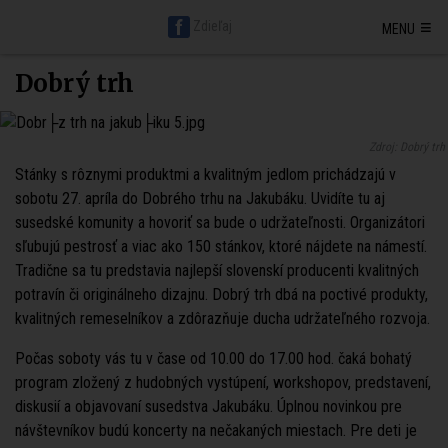
Hlavná stránka BratislavaDen.sk
Petržalka
Staré mesto
≡
Zdieľaj
MENU
Nové mesto
Ružinov
Karlova ves
Vrakuňa
Podunajské Biskupice
Rača
Vajnory
Dúbravka
Lamač
Devín
Devínska Nová Ves
Záhorská Bystrica
Jarovce
Čunovo
Rusovce
Svätý jur
Stupava
Dobrý trh
Senec
Malacky
Pezinok
Modra
Zdroj: Dobrý trh
Stánky s rôznymi produktmi a kvalitným jedlom prichádzajú v
sobotu 27. apríla do Dobrého trhu na Jakubáku. Uvidíte tu aj
susedské komunity a hovoriť sa bude o udržateľnosti. Organizátori
sľubujú pestrosť a viac ako 150 stánkov, ktoré nájdete na námestí.
Tradične sa tu predstavia najlepší slovenskí producenti kvalitných
potravín či originálneho dizajnu. Dobrý trh dbá na poctivé produkty,
kvalitných remeselníkov a zdôrazňuje ducha udržateľného rozvoja.
Počas soboty vás tu v čase od 10.00 do 17.00 hod. čaká bohatý
program zložený z hudobných vystúpení, workshopov, predstavení,
diskusií a objavovaní susedstva Jakubáku. Úplnou novinkou pre
návštevníkov budú koncerty na nečakaných miestach. Pre deti je