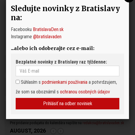
Sledujte novinky z Bratislavy
na:
Facebooku
BratislavaDen.sk
Instagrame
@bratislavaden
...alebo ich odoberajte cez e-mail:
Bezplatné novinky z Bratislavy raz týždenne:
Súhlasím s
podmienkami používania
a potvrdzujem,
že som sa oboznámil s
ochranou osobných údajov
Prihlásiť na odber noviniek
Podujatia
Pre pridanie podujatia do kalendára napíšte na
redakcia@bratislavaden.sk
AUGUST, 2026