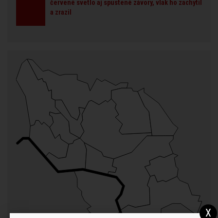
červené svetlo aj spustené závory, vlak ho zachytil
a zrazil