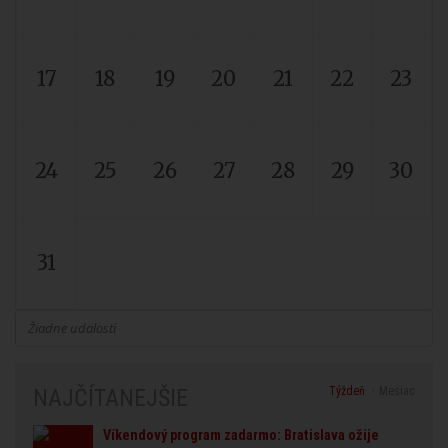
17
18
19
20
21
22
23
24
25
26
27
28
29
30
31
Žiadne udalosti
Týždeň
Mesiac
NAJČÍTANEJŠIE
Víkendový program zadarmo: Bratislava ožije