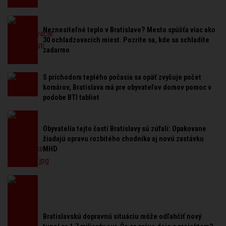
Neznesiteľné teplo v Bratislave? Mesto spúšťa viac ako
30 ochladzovacích miest. Pozrite sa, kde sa schladíte
zadarmo
S príchodom teplého počasia sa opäť zvyšuje počet
komárov, Bratislava má pre obyvateľov domov pomoc v
podobe BTI tabliet
Obyvatelia tejto časti Bratislavy sú zúfalí: Opakovane
žiadajú opravu rozbitého chodníka aj novú zastávku
MHD
Bratislavskú dopravnú situáciu môže odľahčiť nový