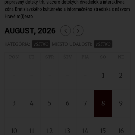
pripravený detský trh, viacero detských divadielok a interaktívna
zóna Bratislavského kultúrneho a informačného strediska s názvom
Hravé m(i)esto.
AUGUST, 2026
KATEGÓRIA:
VŠETKO
MIESTO UDALOSTI:
VŠETKO
PON
UT
STR
ŠTV
PIA
SO
NE
-
-
-
-
-
1
2
3
4
5
6
7
8
9
10
11
12
13
14
15
16