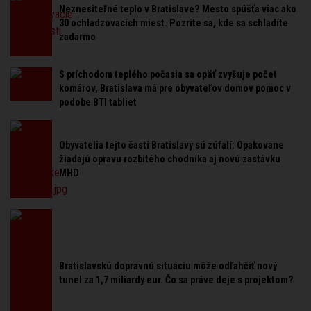
Neznesiteľné teplo v Bratislave? Mesto spúšťa viac ako
30 ochladzovacích miest. Pozrite sa, kde sa schladíte
zadarmo
S príchodom teplého počasia sa opäť zvyšuje počet
komárov, Bratislava má pre obyvateľov domov pomoc v
podobe BTI tabliet
Obyvatelia tejto časti Bratislavy sú zúfalí: Opakovane
žiadajú opravu rozbitého chodníka aj novú zastávku
MHD
Bratislavskú dopravnú situáciu môže odľahčiť nový
tunel za 1,7 miliardy eur. Čo sa práve deje s projektom?