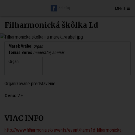
Hlavná stránka BratislavaDen.sk
Petržalka
Staré mesto
≡
Zdieľaj
MENU
Nové mesto
Ružinov
Karlova ves
Vrakuňa
Podunajské Biskupice
Rača
Vajnory
Dúbravka
Lamač
Devín
Devínska Nová Ves
Záhorská Bystrica
Jarovce
Čunovo
Rusovce
Svätý jur
Stupava
Filharmonická škôlka I.d
Senec
Malacky
Pezinok
Modra
Marek Vrábel
organ
Tomáš Boroš
moderátor, scenár
Organ
Organizované predstavenie
Cena:
2 €
VIAC INFO
http://www.filharmonia.sk/events/event/hams1d-filharmonicka-