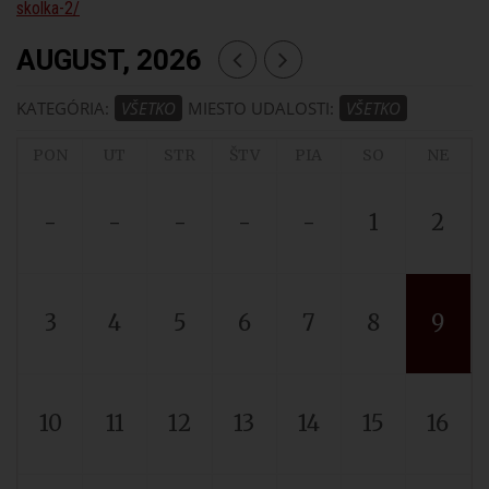
skolka-2/
AUGUST, 2026
KATEGÓRIA:
VŠETKO
MIESTO UDALOSTI:
VŠETKO
PON
UT
STR
ŠTV
PIA
SO
NE
-
-
-
-
-
1
2
3
4
5
6
7
8
9
10
11
12
13
14
15
16