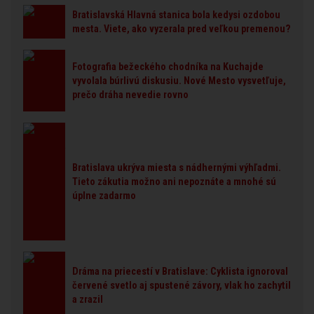
Bratislavská Hlavná stanica bola kedysi ozdobou
mesta. Viete, ako vyzerala pred veľkou premenou?
Fotografia bežeckého chodníka na Kuchajde
vyvolala búrlivú diskusiu. Nové Mesto vysvetľuje,
prečo dráha nevedie rovno
Bratislava ukrýva miesta s nádhernými výhľadmi.
Tieto zákutia možno ani nepoznáte a mnohé sú
úplne zadarmo
Dráma na priecestí v Bratislave: Cyklista ignoroval
červené svetlo aj spustené závory, vlak ho zachytil
a zrazil