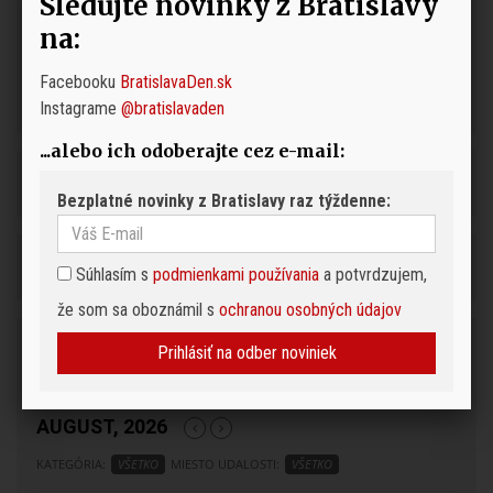
Sledujte novinky z Bratislavy
na:
Facebooku
BratislavaDen.sk
Instagrame
@bratislavaden
...alebo ich odoberajte cez e-mail:
Bezplatné novinky z Bratislavy raz týždenne:
Súhlasím s
podmienkami používania
a potvrdzujem,
že som sa oboznámil s
ochranou osobných údajov
Podujatia
Prihlásiť na odber noviniek
Pre pridanie podujatia do kalendára napíšte na
redakcia@bratislavaden.sk
AUGUST, 2026
KATEGÓRIA:
VŠETKO
MIESTO UDALOSTI:
VŠETKO