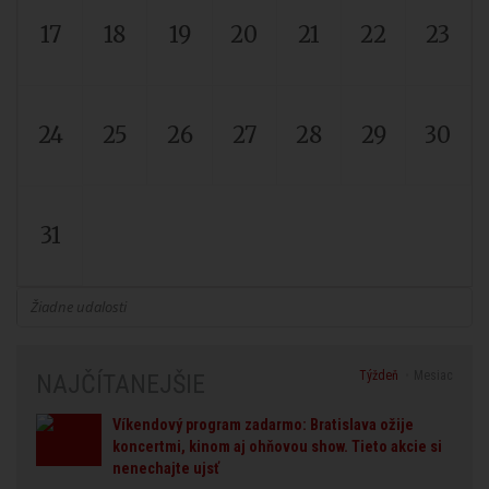
17
18
19
20
21
22
23
24
25
26
27
28
29
30
31
Žiadne udalosti
Týždeň
Mesiac
NAJČÍTANEJŠIE
Víkendový program zadarmo: Bratislava ožije
koncertmi, kinom aj ohňovou show. Tieto akcie si
nenechajte ujsť