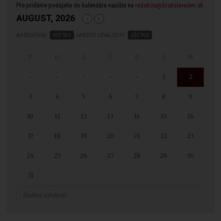
Pre pridanie podujatia do kalendára napíšte na
redakcia@bratislavaden.sk
AUGUST, 2026
KATEGÓRIA:
VŠETKO
MIESTO UDALOSTI:
VŠETKO
-
-
-
-
-
1
2
3
4
5
6
7
8
9
10
11
12
13
14
15
16
17
18
19
20
21
22
23
24
25
26
27
28
29
30
31
Žiadne udalosti