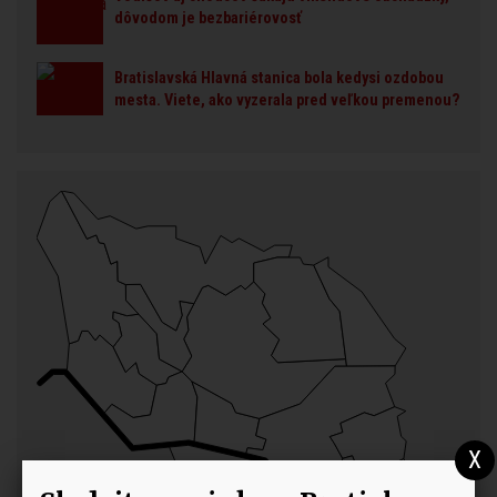
dôvodom je bezbariérovosť
Bratislavská Hlavná stanica bola kedysi ozdobou
mesta. Viete, ako vyzerala pred veľkou premenou?