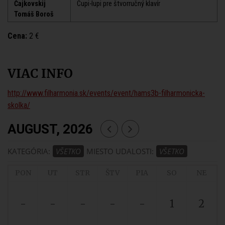
Čajkovskij
Cupi-lupi pre štvorručný klavír
Tomáš Boroš
Cena:
2 €
VIAC INFO
http://www.filharmonia.sk/events/event/hams3b-filharmonicka-
skolka/
AUGUST, 2026
KATEGÓRIA:
VŠETKO
MIESTO UDALOSTI:
VŠETKO
PON
UT
STR
ŠTV
PIA
SO
NE
-
-
-
-
-
1
2