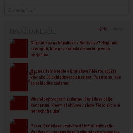
Žiadne udalosti
Týždeň
Mesiac
NAJČÍTANEJŠIE
Chystáte sa na kúpalisko v Bratislave? Hygienici
zverejnili, kde je v Bratislavskom kraji voda
bezpečná
Neznesiteľné teplo v Bratislave? Mesto spúšťa
viac ako 30 ochladzovacích miest. Pozrite sa, kde
sa schladíte zadarmo
Víkendový program zadarmo: Bratislava ožije
koncertmi, kinom aj ohňovou show. Tieto akcie si
nenechajte ujsť
Pozor, Bratislava uzatvára dôležitú križovatku.
Vodičov aj chodcov čakajú víkendové obchádzky,