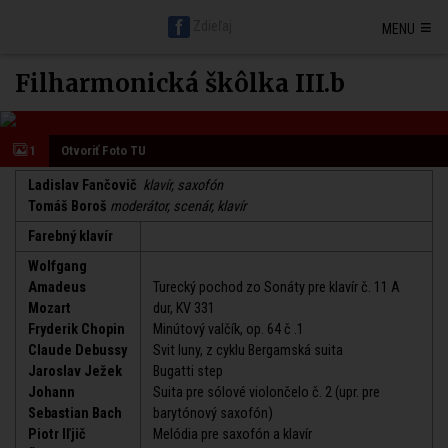
Hlavná stránka BratislavaDen.sk
Petržalka
Staré mesto
≡
Zdieľaj
MENU
Nové mesto
Ružinov
Karlova ves
Vrakuňa
Podunajské Biskupice
Rača
Vajnory
Dúbravka
Lamač
Devín
Devínska Nová Ves
Záhorská Bystrica
Jarovce
Čunovo
Rusovce
Svätý jur
Stupava
Filharmonická škôlka III.b
Senec
Malacky
Pezinok
Modra
1
Otvoriť Foto TU
Ladislav Fančovič
klavír, saxofón
Tomáš Boroš
moderátor, scenár, klavír
Farebný klavír
Wolfgang
Amadeus
Turecký pochod zo Sonáty pre klavír č. 11 A
Mozart
dur, KV 331
Fryderik Chopin
Minútový valčík, op. 64 č .1
Claude Debussy
Svit luny, z cyklu Bergamská suita
Jaroslav Ježek
Bugatti step
Johann
Suita pre sólové violončelo č. 2 (upr. pre
Sebastian Bach
barytónový saxofón)
Piotr Iľjič
Melódia pre saxofón a klavír