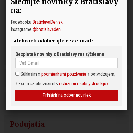
Sledujte novinky z Bratislavy
na:
Facebooku
BratislavaDen.sk
Instagrame
@bratislavaden
...alebo ich odoberajte cez e-mail:
Bezplatné novinky z Bratislavy raz týždenne:
Súhlasím s
podmienkami používania
a potvrdzujem,
že som sa oboznámil s
ochranou osobných údajov
Prihlásiť na odber noviniek
Podujatia