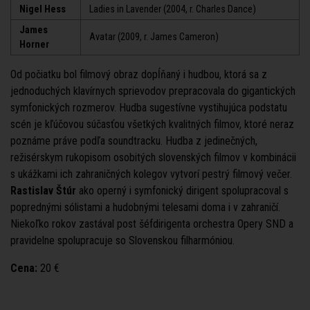
Nigel Hess
Ladies in Lavender (2004, r. Charles Dance)
James
Avatar (2009, r. James Cameron)
Horner
Od počiatku bol filmový obraz dopĺňaný i hudbou, ktorá sa z
jednoduchých klavírnych sprievodov prepracovala do gigantických
symfonických rozmerov. Hudba sugestívne vystihujúca podstatu
scén je kľúčovou súčasťou všetkých kvalitných filmov, ktoré neraz
poznáme práve podľa soundtracku. Hudba z jedinečných,
režisérskym rukopisom osobitých slovenských filmov v kombinácii
s ukážkami ich zahraničných kolegov vytvorí pestrý filmový večer.
Rastislav Štúr
ako operný i symfonický dirigent spolupracoval s
poprednými sólistami a hudobnými telesami doma i v zahraničí.
Niekoľko rokov zastával post šéfdirigenta orchestra Opery SND a
pravidelne spolupracuje so Slovenskou filharmóniou.
Cena:
20 €