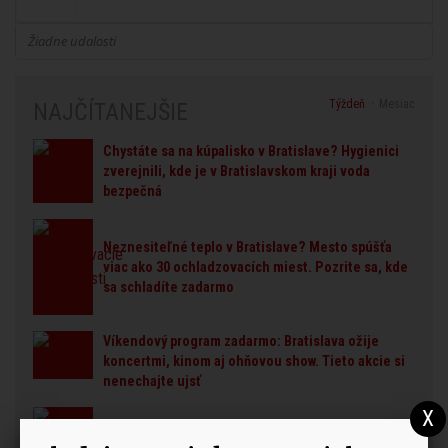
Žiadne udalosti
Týždeň
Mesiac
NAJČÍTANEJŠIE
Chystáte sa na kúpalisko v Bratislave? Hygienici
zverejnili, kde je v Bratislavskom kraji voda
bezpečná
Neznesiteľné teplo v Bratislave? Mesto spúšťa
viac ako 30 ochladzovacích miest. Pozrite sa, kde
sa schladíte zadarmo
Víkendový program zadarmo: Bratislava ožije
koncertmi, kinom aj ohňovou show. Tieto akcie si
nenechajte ujsť
Pozor, Bratislava uzatvára dôležitú križovatku.