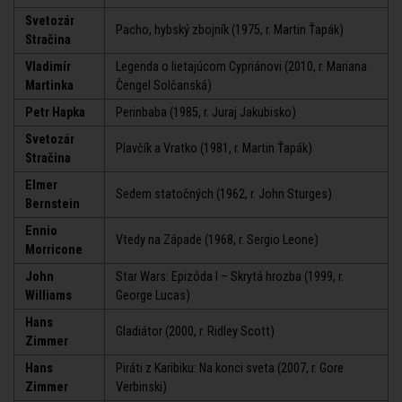
Svetozár
Pacho, hybský zbojník (1975, r. Martin Ťapák)
Stračina
Vladimír
Legenda o lietajúcom Cypriánovi (2010, r. Mariana
Martinka
Čengel Solčanská)
Petr Hapka
Perinbaba (1985, r. Juraj Jakubisko)
Svetozár
Plavčík a Vratko (1981, r. Martin Ťapák)
Stračina
Elmer
Sedem statočných (1962, r. John Sturges)
Bernstein
Ennio
Vtedy na Západe (1968, r. Sergio Leone)
Morricone
John
Star Wars: Epizóda I – Skrytá hrozba (1999, r.
Williams
George Lucas)
Hans
Gladiátor (2000, r. Ridley Scott)
Zimmer
Hans
Piráti z Karibiku: Na konci sveta (2007, r. Gore
Zimmer
Verbinski)