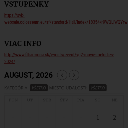
VSTUPENKY
https://svk-
websale.colosseum.eu/sf/standard/Hall/Index/18354/r9WQLlW
VIAC INFO
http://www.filharmonia.sk/events/event/vg2-movie-melodies-
2024/
AUGUST, 2026
KATEGÓRIA:
VŠETKO
MIESTO UDALOSTI:
VŠETKO
PON
UT
STR
ŠTV
PIA
SO
NE
-
-
-
-
-
1
2