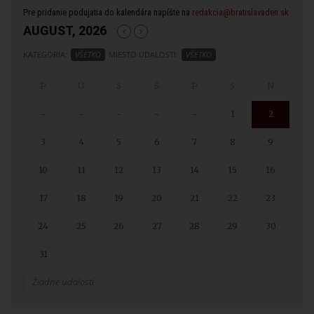
Pre pridanie podujatia do kalendára napíšte na
redakcia@bratislavaden.sk
AUGUST, 2026
KATEGÓRIA:
VŠETKO
MIESTO UDALOSTI:
VŠETKO
-
-
-
-
-
1
2
3
4
5
6
7
8
9
10
11
12
13
14
15
16
17
18
19
20
21
22
23
24
25
26
27
28
29
30
31
Žiadne udalosti