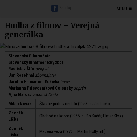
Hlavná stránka BratislavaDen.sk
Petržalka
Staré mesto
≡
Zdieľaj
MENU
Nové mesto
Ružinov
Karlova ves
Vrakuňa
Podunajské Biskupice
Rača
Vajnory
Dúbravka
Lamač
Devín
Devínska Nová Ves
Záhorská Bystrica
Jarovce
Čunovo
Rusovce
Svätý jur
Stupava
Hudba z filmov – Verejná
Senec
Malacky
Pezinok
Modra
generálka
Slovenská filharmónia
Slovenský filharmonický zbor
Rastislav Štúr
dirigent
Jan Rozehnal
zbormajster
Jarolím Emmanuel Ružička
husle
Marianna Prievozníková Geleneky
soprán
Ajna Marosz
zobcová flauta
Milan Novák
Šťastie príde v nedeľu (1958, r. Ján Lacko)
Zdeněk
Obchod na korze (1965, r. Ján Kadár, Elmar Klos)
Liška
Zdeněk
Medená veža (1970, r. Martin Hollý ml.)
Liška