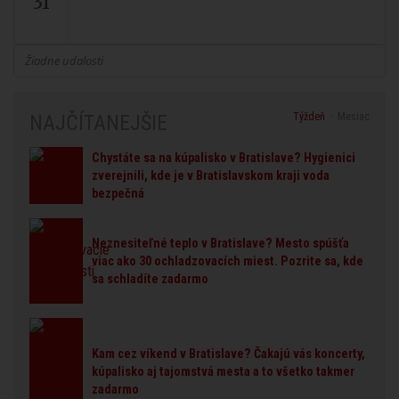
31
Žiadne udalosti
Týždeň
Mesiac
NAJČÍTANEJŠIE
Chystáte sa na kúpalisko v Bratislave? Hygienici
zverejnili, kde je v Bratislavskom kraji voda
bezpečná
Neznesiteľné teplo v Bratislave? Mesto spúšťa
viac ako 30 ochladzovacích miest. Pozrite sa, kde
sa schladíte zadarmo
Kam cez víkend v Bratislave? Čakajú vás koncerty,
kúpalisko aj tajomstvá mesta a to všetko takmer
zadarmo