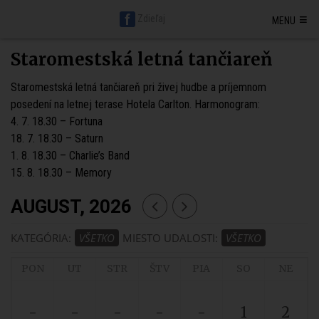
Hlavná stránka BratislavaDen.sk
Petržalka
Staré mesto
≡
Zdieľaj
MENU
Nové mesto
Ružinov
Karlova ves
Vrakuňa
Podunajské Biskupice
Rača
Vajnory
Dúbravka
Lamač
Devín
Devínska Nová Ves
Záhorská Bystrica
Jarovce
Čunovo
Rusovce
Svätý jur
Stupava
Staromestská letná tančiareň
Senec
Malacky
Pezinok
Modra
Staromestská letná tančiareň pri živej hudbe a príjemnom
posedení na letnej terase Hotela Carlton. Harmonogram:
4. 7. 18.30 – Fortuna
18. 7. 18.30 – Saturn
1. 8. 18.30 – Charlie’s Band
15. 8. 18.30 – Memory
AUGUST, 2026
KATEGÓRIA:
VŠETKO
MIESTO UDALOSTI:
VŠETKO
PON
UT
STR
ŠTV
PIA
SO
NE
-
-
-
-
-
1
2