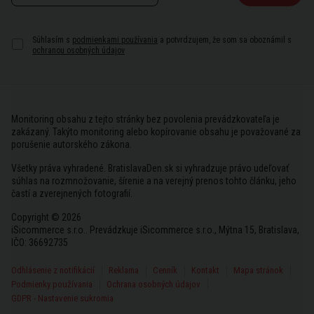
Súhlasím s
podmienkami používania
a potvrdzujem, že som sa oboznámil s
ochranou osobných údajov
Monitoring obsahu z tejto stránky bez povolenia prevádzkovateľa je
zakázaný. Takýto monitoring alebo kopírovanie obsahu je považované za
porušenie autorského zákona.
Všetky práva vyhradené. BratislavaDen.sk si vyhradzuje právo udeľovať
súhlas na rozmnožovanie, šírenie a na verejný prenos tohto článku, jeho
častí a zverejnených fotografií.
Copyright © 2026
iSicommerce s.r.o.. Prevádzkuje iSicommerce s.r.o., Mýtna 15, Bratislava,
IČO: 36692735
Odhlásenie z notifikácií
Reklama
Cenník
Kontakt
Mapa stránok
Podmienky používania
Ochrana osobných údajov
GDPR - Nastavenie sukromia