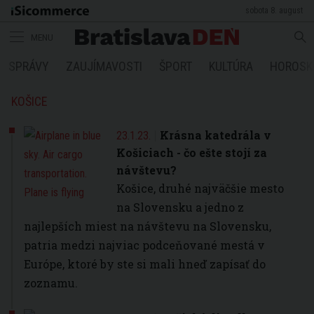
sobota 8. august
MENU
SPRÁVY
ZAUJÍMAVOSTI
ŠPORT
KULTÚRA
HOROSK
KOŠICE
Krásna katedrála v
23.1.23.
Košiciach - čo ešte stojí za
návštevu?
Košice, druhé najväčšie mesto
na Slovensku a jedno z
najlepších miest na návštevu na Slovensku,
patria medzi najviac podceňované mestá v
Európe, ktoré by ste si mali hneď zapísať do
zoznamu.