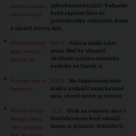
Ľubochnianskej ulici: Podpaľač
hodil zápalné fľaše do
predzáhradky rodinného domu
a ohrozil životy detí
Polícia hľadá tohto
29.5.24.
muža: Mal by objasniť
okolnosti požiaru známeho
podniku na Dunaji
Na Gagarinovej ulici
30.8.22.
niekto podpálil zaparkované
auto, zhorel motor aj interiér
Útok na starostu obce v
3.2.21.
Bratislavskom kraji odsúdil
župan aj primátor Bratislavy