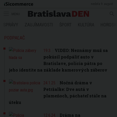
nedeľa 9. august
MENU
SPRÁVY
ZAUJÍMAVOSTI
ŠPORT
KULTÚRA
HOROSK
PODPAĽAČ
VIDEO: Neznámy muž sa
19.3.
pokúsil podpáliť auto v
Bratislave, polícia pátra po
jeho identite na základe kamerových záberov
Nočná dráma v
24.1.25.
Petržalke: Dve autá v
plameňoch, páchateľ stále na
úteku
Dráma na
12.6.24.