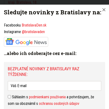
Sledujte novinky z Bratislavy na:
V Bratislave na
20.11.19.
Facebooku
BratislavaDen.sk
námestí sa zapálil neznámy
Instagrame
@bratislavaden
muž, chcel tým upútať
pozornosť žien
Bratislavčan zapálil
5.9.16.
...alebo ich odoberajte cez e-mail:
autá, hrozia mu až tri roky
BEZPLATNÉ NOVINKY Z BRATISLAVY RAZ
Policajtom sa podarilo
4.3.16.
TÝŽDENNE:
odhaliť kontajnerového
podpaľača
Súhlasím s
podmienkami používania
a potvrdzujem, že
3 dni
7 dní
31 dní
NAJČÍTANEJŠIE
som sa oboznámil s
ochranou osobných údajov