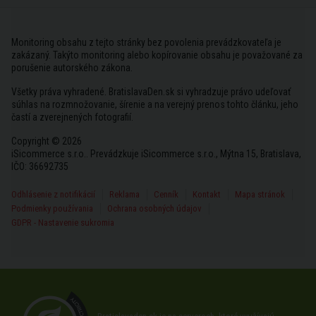
Monitoring obsahu z tejto stránky bez povolenia prevádzkovateľa je
zakázaný. Takýto monitoring alebo kopírovanie obsahu je považované za
porušenie autorského zákona.
Všetky práva vyhradené. BratislavaDen.sk si vyhradzuje právo udeľovať
súhlas na rozmnožovanie, šírenie a na verejný prenos tohto článku, jeho
častí a zverejnených fotografií.
Copyright © 2026
iSicommerce s.r.o.. Prevádzkuje iSicommerce s.r.o., Mýtna 15, Bratislava,
IČO: 36692735
Odhlásenie z notifikácií
Reklama
Cenník
Kontakt
Mapa stránok
Podmienky používania
Ochrana osobných údajov
GDPR - Nastavenie sukromia