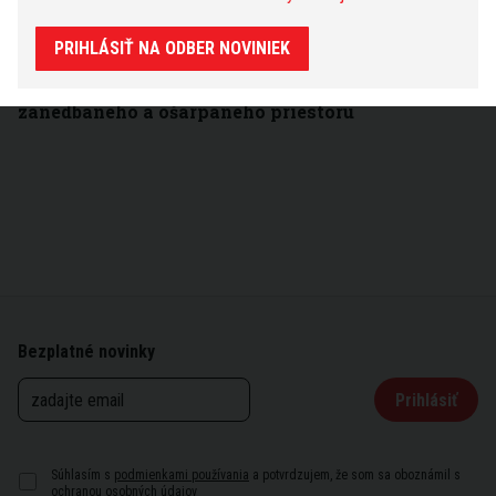
bezbariérová lávka si vyžiada dopravné
obmedzenia, čoskoro sa však otvorí
PRIHLÁSIŤ NA ODBER NOVINIEK
Hanba v centre Bratislavy je minulosťou. Pod
Michalskou bránou prebehla veľká obnova
zanedbaného a ošarpaného priestoru
Bezplatné novinky
Prihlásiť
Súhlasím s
podmienkami používania
a potvrdzujem, že som sa oboznámil s
ochranou osobných údajov