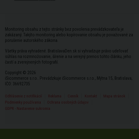
Monitoring obsahu z tejto stránky bez povolenia prevádzkovateľa je
zakázaný. Takýto monitoring alebo kopírovanie obsahu je považované za
porušenie autorského zákona.
Všetky práva vyhradené. BratislavaDen.sk si vyhradzuje právo udeľovať
súhlas na rozmnožovanie, šírenie a na verejný prenos tohto článku, jeho
častí a zverejnených fotografií.
Copyright © 2026
iSicommerce s.r.o.. Prevádzkuje iSicommerce s.r.o., Mýtna 15, Bratislava,
IČO: 36692735
Odhlásenie z notifikácií
Reklama
Cenník
Kontakt
Mapa stránok
Podmienky používania
Ochrana osobných údajov
GDPR - Nastavenie sukromia