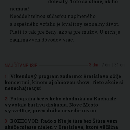
dôležitý. Toto sa stane, ak ho
nemajú!
Neoddeliteľnou súčasťou naplneného
a úspešného vzťahu je kvalitný sexuálny život.
Platí to tak pre ženy, ako aj pre mužov. U nich je
zaujímavých dôvodov viac.
3 dni
7 dní
31 dní
NAJČÍTANEJŠIE
Víkendový program zadarmo: Bratislava ožije
koncertmi, kinom aj ohňovou show. Tieto akcie si
nenechajte ujsť
Fotografia bežeckého chodníka na Kuchajde
vyvolala búrlivú diskusiu. Nové Mesto
vysvetľuje, prečo dráha nevedie rovno
ROZHOVOR: Rado z Nie je túra bez Štúra vám
ukáže miesta nielen v Bratislave, ktoré väčšina