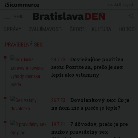
sobota 8. august
MENU
SPRÁVY
ZAUJÍMAVOSTI
ŠPORT
KULTÚRA
HOROSK
PRAVIDELNÝ SEX
Osviežujúce pozitíva
28.7.23.
sexu: Pozrite sa, prečo je sex
lepší ako vitamíny
Dovolenkový sex: Čo je
26.7.23.
na ňom iné a prečo je lepší?
7 dôvodov, prečo je pre
19.7.21.
mužov pravidelný sex