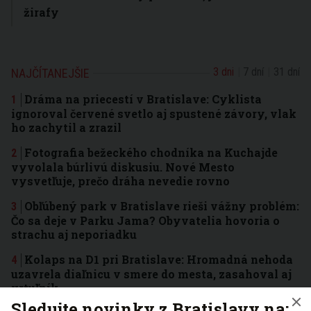
žirafy
3 dni
7 dní
31 dní
NAJČÍTANEJŠIE
Dráma na priecestí v Bratislave: Cyklista
ignoroval červené svetlo aj spustené závory, vlak
ho zachytil a zrazil
Fotografia bežeckého chodníka na Kuchajde
vyvolala búrlivú diskusiu. Nové Mesto
vysvetľuje, prečo dráha nevedie rovno
Obľúbený park v Bratislave rieši vážny problém:
Čo sa deje v Parku Jama? Obyvatelia hovoria o
strachu aj neporiadku
Kolaps na D1 pri Bratislave: Hromadná nehoda
uzavrela diaľnicu v smere do mesta, zasahoval aj
vrtuľník
Sledujte novinky z Bratislavy na: