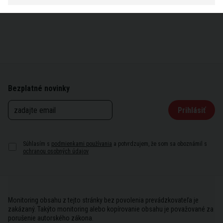
Bezplatné novinky
Prihlásiť
Súhlasím s
podmienkami používania
a potvrdzujem, že som sa oboznámil s
ochranou osobných údajov
Monitoring obsahu z tejto stránky bez povolenia prevádzkovateľa je
zakázaný. Takýto monitoring alebo kopírovanie obsahu je považované za
porušenie autorského zákona.