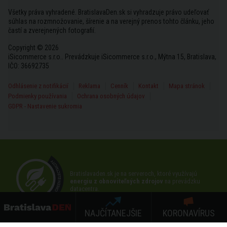
Všetky práva vyhradené. BratislavaDen.sk si vyhradzuje právo udeľovať
súhlas na rozmnožovanie, šírenie a na verejný prenos tohto článku, jeho
častí a zverejnených fotografií.
Copyright © 2026
iSicommerce s.r.o.. Prevádzkuje iSicommerce s.r.o., Mýtna 15, Bratislava,
IČO: 36692735
Odhlásenie z notifikácií
Reklama
Cenník
Kontakt
Mapa stránok
Podmienky používania
Ochrana osobných údajov
GDPR - Nastavenie sukromia
Bratislavaden.sk je na serveroch, ktoré využívajú
energiu z obnoviteľných zdrojov
na prevádzku
datacentra.
NAJČÍTANEJŠIE
KORONAVÍRUS