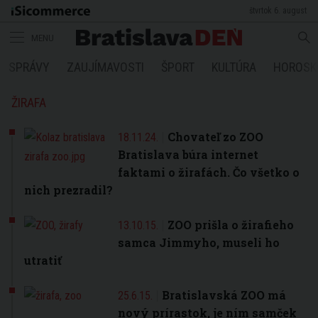
štvrtok 6. august
MENU
SPRÁVY
ZAUJÍMAVOSTI
ŠPORT
KULTÚRA
HOROSK
ŽIRAFA
Chovateľ zo ZOO
18.11.24.
Bratislava búra internet
faktami o žirafách. Čo všetko o
nich prezradil?
ZOO prišla o žirafieho
13.10.15.
samca Jimmyho, museli ho
utratiť
Bratislavská ZOO má
25.6.15.
nový prírastok, je ním samček