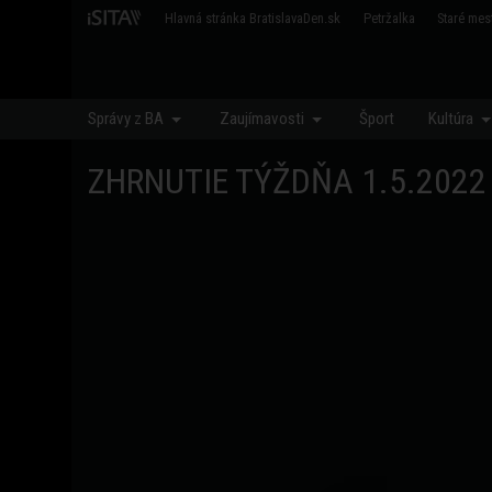
Hlavná stránka BratislavaDen.sk
Petržalka
Staré mes
Záhorská Bystrica
Jarovce
Čunovo
Rusovce
Svätý jur
Stup
Správy z BA
Zaujímavosti
Šport
Kultúra
ZHRNUTIE TÝŽDŇA 1.5.2022