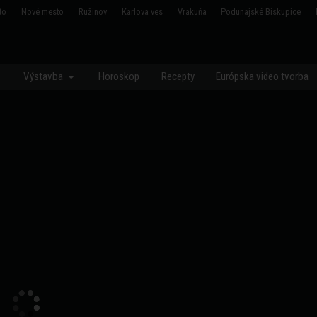
to
Nové mesto
Ružinov
Karlova ves
Vrakuňa
Podunajské Biskupice
ava
Senec
Malacky
Pezinok
Modra
Výstavba
Horoskop
Recepty
Európska video tvorba