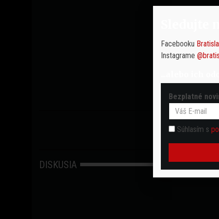
Sledujte 
Facebooku
Bratisl
Instagrame
@brati
...alebo ich od
Bezplatné novi
Súhlasím s
po
DISKUSIA