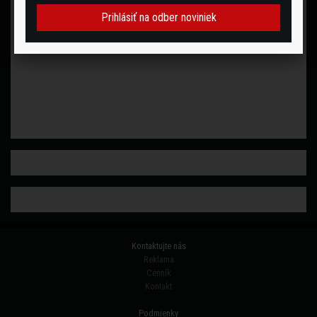
Prihlásiť na odber noviniek
Zhrnutie týždňa 29.9.2019
Zhrnutie týždňa 22.9.2019
Zhrnutie týždňa 15.9.2019
Zhrnutie týždňa 8.9.2019
Zhrnutie týždňa 1.9.2019
Kontaktujte nás
Reklama
Cenník
Zhrnutie týždňa 25.8.2019
Kontakt
Podmienky