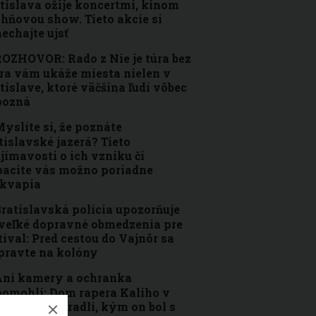
tislava ožije koncertmi, kinom
ohňovou show. Tieto akcie si
echajte ujsť
OZHOVOR: Rado z Nie je túra bez
ra vám ukáže miesta nielen v
tislave, ktoré väčšina ľudí vôbec
pozná
yslíte si, že poznáte
tislavské jazerá? Tieto
jímavosti o ich vzniku či
acite vás možno poriadne
ekvapia
ratislavská polícia upozorňuje
veľké dopravné obmedzenia pre
tival: Pred cestou do Vajnôr sa
pravte na kolóny
ni kamery a ochranka
omohli: Dom rapera Kaliho v
tislave vykradli, kým on bol s