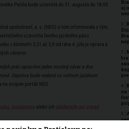
Bra
ovatke Pečňa bude uzavretá do 31. augusta do 18.00
aj 
nen
R
ičná spoločnosť, a. s. (NDS) o tom informovala s tým,
Štú
iastočného uzavretia ľavého jazdného pásu
Bra
ne
eku v kilometri 3,51 až 3,9 od rána 4. júla je oprava a
M
ých záverov.
bra
zau
ných prác opravíme jeden mostný záver a dva
kap
pr
nové. Doprava bude vedená vo voľnom jazdnom
a na svojom portáli NDS.
B
na 
fes
pri
ooku
,
Instagrame
alebo ich
odoberajte cez e-mail
.
A
nep
Bra