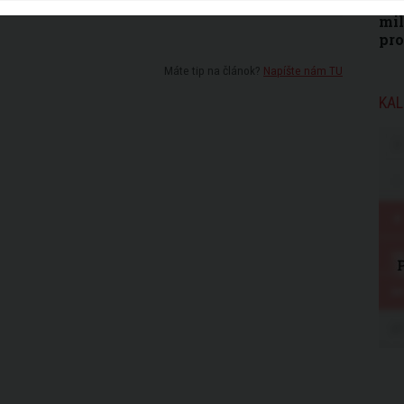
môž
mil
pr
Máte tip na článok?
Napíšte nám TU
KAL