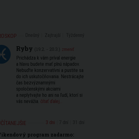
Dnešný
Zajtrajší
Týždenný
ROSKOP
Ryby
(19.2. - 20.3.)
zmeniť
Prichádza k vám príval energie
a hlavu budete mať plnú nápadov.
Nebuďte konzervatívni a pustite sa
do ich uskutočňovania. Nestrácajte
čas bezvýznamnými
spoločenskými akciami
a neplytvajte ho ani na ľudí, ktorí si
vás nevážia.
čítať ďalej...
3 dni
7 dní
31 dní
ČÍTANEJŠIE
Víkendový program zadarmo: