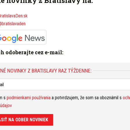
te novinky z Bratislavy na:
rod
Š
ratislavaDen.sk
S NA
oše
@bratislavaden
nas
ve
dopravné obmedzenia v Bratislave
Národná
T
oločnosť NDS
Prístavný most
bez
ich odoberajte cez e-mail:
bez
Nahlásiť problém
osv
H
NÉ NOVINKY Z BRATISLAVY RAZ TÝŽDENNE:
min
Y RAZ TÝŽDENNE:
pre
a o
B
ím s
podmienkami používania
a potvrdzujem, že som sa oboznámil s
och
a p
potvrdzujem, že som sa oboznámil s
ochranou osobných
údajov
vys
ob
ÁSIŤ NA ODBER NOVINIEK