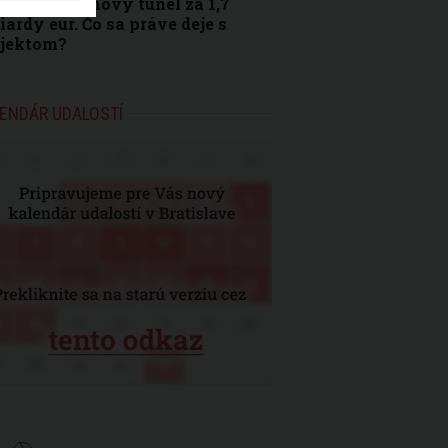
e odľahčiť nový tunel za 1,7
iardy eur. Čo sa práve deje s
ojektom?
ENDÁR UDALOSTÍ