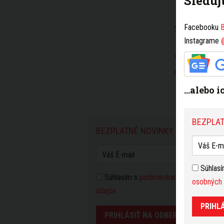
Sleduj
Facebooku
B
SLEDUJTE NÁ
Instagrame
VIAC K TÉME
diaľničná sp
...alebo 
BEZPLAT
BEZPLATNÉ NOVINKY Z BRATISLAV
Súhlas
Súhlasím s
podmienkami používania
a 
osobných 
údajov
PRIHL
PRIHLÁSIŤ NA ODBER NOVINIEK