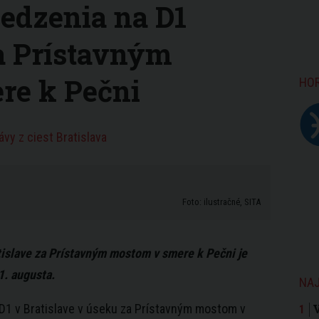
edzenia na D1
za Prístavným
re k Pečni
HO
vy z ciest Bratislava
Foto: ilustračné, SITA
tislave
za Prístavným mostom v smere k Pečni je
1. augusta.
NAJ
 D1 v
Bratislave
v úseku za Prístavným mostom v