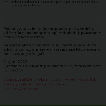
Súhlasím s
podmienkami používania
a potvrdzujem, že som sa oboznámil s
ochranou osobných údajov
Monitoring obsahu z tejto stránky bez povolenia prevádzkovateľa je
zakázaný. Takýto monitoring alebo kopírovanie obsahu je považované za
porušenie autorského zákona.
Všetky práva vyhradené. BratislavaDen.sk si vyhradzuje právo udeľovať
súhlas na rozmnožovanie, šírenie a na verejný prenos tohto článku, jeho
častí a zverejnených fotografií.
Copyright © 2026
iSicommerce s.r.o.. Prevádzkuje iSicommerce s.r.o., Mýtna 15, Bratislava,
IČO: 36692735
Odhlásenie z notifikácií
Reklama
Cenník
Kontakt
Mapa stránok
Podmienky používania
Ochrana osobných údajov
GDPR - Nastavenie sukromia