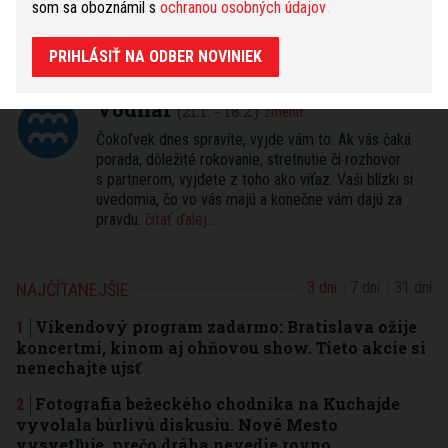
som sa oboznámil s
ochranou osobných údajov
HOROSKOP
PRIHLÁSIŤ NA ODBER NOVINIEK
Dnešný
Zajtrajší
Týždenný
Vodnár
(21.1. - 18.2.)
zmeniť
Čokoľvek dnes spravíte, vyjde vám to. Ak vás čaká
porada, dôležité rokovanie, stretnutie či rozhovor
s partnerom, vyjdete z toho ako víťaz. Vaši blízki si
uvedomia, čo vo vás majú a konečne vám dajú za
pravdu.
čítať ďalej...
3 dni
7 dní
31 dní
NAJČÍTANEJŠIE
Víkendový program zadarmo: Bratislava ožije
koncertmi, kinom aj ohňovou show. Tieto akcie si
nenechajte ujsť
Fotografia bežeckého chodníka na Kuchajde
vyvolala búrlivú diskusiu. Nové Mesto
vysvetľuje, prečo dráha nevedie rovno