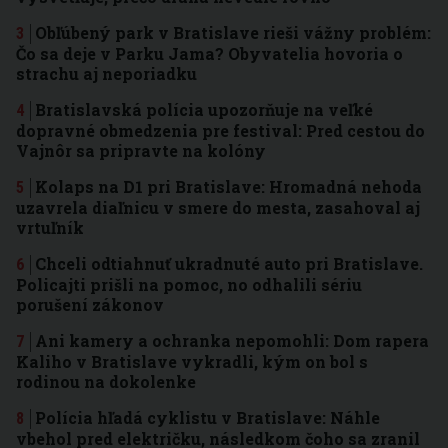
Obľúbený park v Bratislave rieši vážny problém:
Čo sa deje v Parku Jama? Obyvatelia hovoria o
strachu aj neporiadku
Bratislavská polícia upozorňuje na veľké
dopravné obmedzenia pre festival: Pred cestou do
Vajnôr sa pripravte na kolóny
Kolaps na D1 pri Bratislave: Hromadná nehoda
uzavrela diaľnicu v smere do mesta, zasahoval aj
vrtuľník
Chceli odtiahnuť ukradnuté auto pri Bratislave.
Policajti prišli na pomoc, no odhalili sériu
porušení zákonov
Ani kamery a ochranka nepomohli: Dom rapera
Kaliho v Bratislave vykradli, kým on bol s
rodinou na dokolenke
Polícia hľadá cyklistu v Bratislave: Náhle
vbehol pred električku, následkom čoho sa zranil