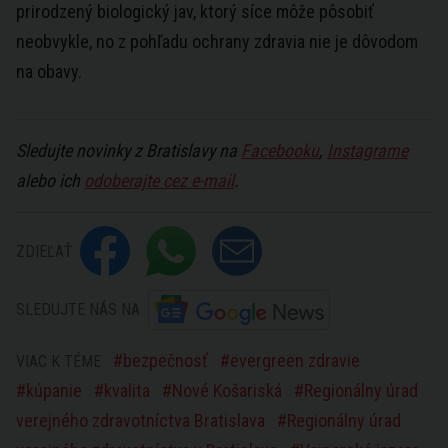
prirodzený biologický jav, ktorý síce môže pôsobiť
neobvykle, no z pohľadu ochrany zdravia nie je dôvodom
na obavy.
Sledujte novinky z Bratislavy na
Facebooku
,
Instagrame
alebo ich
odoberajte cez e-mail
.
ZDIEĽAŤ
SLEDUJTE NÁS NA
bezpečnosť
evergreen zdravie
VIAC K TÉME
kúpanie
kvalita
Nové Košariská
Regionálny úrad
verejného zdravotníctva Bratislava
Regionálny úrad