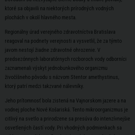
ktoré sa objavili na niektorých prírodných vodných
plochách v okolí hlavného mesta.
Regionálny úrad verejného zdravotníctva Bratislava
reagoval na podnety verejnosti a vysvetlil, že za týmto
javom nestojí žiadne zdravotné ohrozenie. V
predsezónnych laboratórnych rozboroch vody odborníci
zaznamenali výskyt jednobunkového organizmu
živočíšneho pôvodu s názvom Stentor amethystinus,
ktorý patrí medzi takzvané nálevníky.
Jeho prítomnosť bola zistená na Vajnorskom jazere a na
vodnej ploche Nové Košariská. Tento mikroorganizmus je
citlivý na svetlo a prirodzene sa presúva do intenzívnejšie
osvetlených častí vody. Pri vhodných podmienkach sa