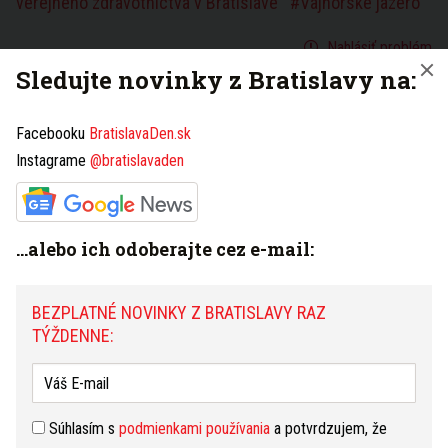
verejného zdravotníctva v Bratislave
Vajnorské jazero
Nahlásiť problém
Sledujte novinky z Bratislavy na:
BEZPLATNÉ NOVINKY Z BRATISLAVY RAZ
Facebooku
BratislavaDen.sk
TÝŽDENNE:
Instagrame
@bratislavaden
Súhlasím s
podmienkami používania
a potvrdzujem, že
...alebo ich odoberajte cez e-mail:
som sa oboznámil s
ochranou osobných údajov
BEZPLATNÉ NOVINKY Z BRATISLAVY RAZ
PRIHLÁSIŤ NA ODBER NOVINIEK
TÝŽDENNE:
Máte tip na článok?
Napíšte nám TU
Súhlasím s
podmienkami používania
a potvrdzujem, že