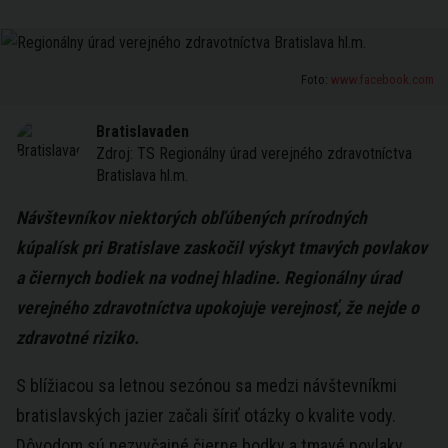
Foto:
www.facebook.com
Bratislavaden
Zdroj:
TS Regionálny úrad verejného zdravotníctva
Bratislava hl.m.
Návštevníkov niektorých obľúbených prírodných
kúpalísk pri Bratislave zaskočil výskyt tmavých povlakov
a čiernych bodiek na vodnej hladine. Regionálny úrad
verejného zdravotníctva upokojuje verejnosť, že nejde o
zdravotné riziko.
S blížiacou sa letnou sezónou sa medzi návštevníkmi
bratislavských jazier začali šíriť otázky o kvalite vody.
Dôvodom sú nezvyčajné čierne bodky a tmavé povlaky,