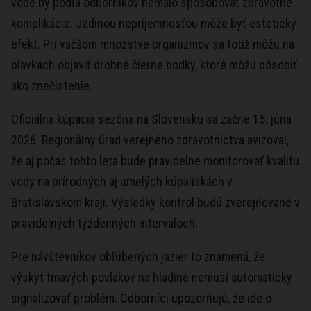
vode by podľa odborníkov nemalo spôsobovať zdravotné
komplikácie. Jedinou nepríjemnosťou môže byť estetický
efekt. Pri väčšom množstve organizmov sa totiž môžu na
plavkách objaviť drobné čierne bodky, ktoré môžu pôsobiť
ako znečistenie.
Oficiálna kúpacia sezóna na Slovensku sa začne 15. júna
2026. Regionálny úrad verejného zdravotníctva avizoval,
že aj počas tohto leta bude pravidelne monitorovať kvalitu
vody na prírodných aj umelých kúpaliskách v
Bratislavskom kraji. Výsledky kontrol budú zverejňované v
pravidelných týždenných intervaloch.
Pre návštevníkov obľúbených jazier to znamená, že
výskyt tmavých povlakov na hladine nemusí automaticky
signalizovať problém. Odborníci upozorňujú, že ide o