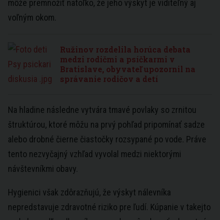
môže premnožiť natoľko, že jeho výskyt je viditeľný aj
voľným okom.
Ružinov rozdelila horúca debata
medzi rodičmi a psíčkarmi v
Bratislave, obyvateľ upozornil na
správanie rodičov a detí
Na hladine následne vytvára tmavé povlaky so zrnitou
štruktúrou, ktoré môžu na prvý pohľad pripomínať sadze
alebo drobné čierne čiastočky rozsypané po vode. Práve
tento nezvyčajný vzhľad vyvolal medzi niektorými
návštevníkmi obavy.
Hygienici však zdôrazňujú, že výskyt nálevníka
nepredstavuje zdravotné riziko pre ľudí. Kúpanie v takejto