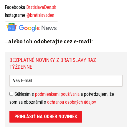
Facebooku
BratislavaDen.sk
Zlaté piesky, Kuchajda
Instagrame
@bratislavaden
26.7.19.
i Veľký Draždiak sú vhodné na
kúpanie, potvrdili to testy
RUVZBA
...alebo ich odoberajte cez e-mail:
ÚVZ SR pracuje na
17.1.19.
možnosti, aby bol domácim
BEZPLATNÉ NOVINKY Z BRATISLAVY RAZ
miláčikom povolený vstup do
TÝŽDENNE:
gastronomických prevádzok
Bratislavský
6.12.18.
Súhlasím s
podmienkami používania
a potvrdzujem, že
regionálny úrad verejného
som sa oboznámil s
ochranou osobných údajov
zdravotníctva varuje, vši útočia na deti najmä
v zime
PRIHLÁSIŤ NA ODBER NOVINIEK
RÚVZ BA upozorňuje,
9.11.18.