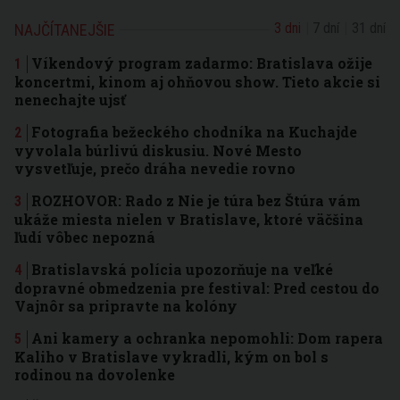
3 dni
7 dní
31 dní
NAJČÍTANEJŠIE
Víkendový program zadarmo: Bratislava ožije
koncertmi, kinom aj ohňovou show. Tieto akcie si
nenechajte ujsť
Fotografia bežeckého chodníka na Kuchajde
vyvolala búrlivú diskusiu. Nové Mesto
vysvetľuje, prečo dráha nevedie rovno
ROZHOVOR: Rado z Nie je túra bez Štúra vám
ukáže miesta nielen v Bratislave, ktoré väčšina
ľudí vôbec nepozná
Bratislavská polícia upozorňuje na veľké
dopravné obmedzenia pre festival: Pred cestou do
Vajnôr sa pripravte na kolóny
Ani kamery a ochranka nepomohli: Dom rapera
Kaliho v Bratislave vykradli, kým on bol s
rodinou na dovolenke