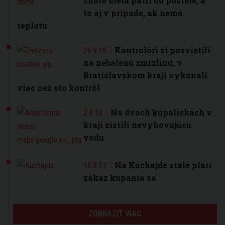
choré dieťa patrí do postele, a
to aj v prípade, ak nemá
teplotu
Kontrolóri si posvietili
26.9.18.
na nebalenú zmrzlinu, v
Bratislavskom kraji vykonali
viac než sto kontrôl
Na dvoch kúpaliskách v
2.8.18.
kraji zistili nevyhovujúcu
vodu
Na Kuchajde stále platí
18.8.17.
zákaz kúpania sa
ZOBRAZIŤ VIAC