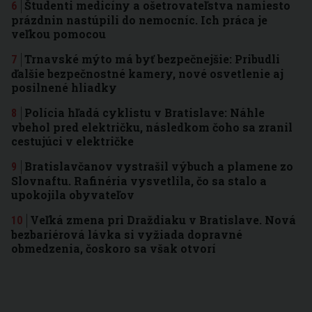
Študenti medicíny a ošetrovateľstva namiesto
prázdnin nastúpili do nemocníc. Ich práca je
veľkou pomocou
Trnavské mýto má byť bezpečnejšie: Pribudli
ďalšie bezpečnostné kamery, nové osvetlenie aj
posilnené hliadky
Polícia hľadá cyklistu v Bratislave: Náhle
vbehol pred električku, následkom čoho sa zranil
cestujúci v električke
Bratislavčanov vystrašil výbuch a plamene zo
Slovnaftu. Rafinéria vysvetlila, čo sa stalo a
upokojila obyvateľov
Veľká zmena pri Draždiaku v Bratislave. Nová
bezbariérová lávka si vyžiada dopravné
obmedzenia, čoskoro sa však otvorí