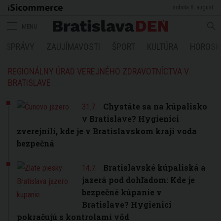
sobota 8. august
MENU
SPRÁVY
ZAUJÍMAVOSTI
ŠPORT
KULTÚRA
HOROSK
REGIONÁLNY ÚRAD VEREJNÉHO ZDRAVOTNÍCTVA V
BRATISLAVE
Chystáte sa na kúpalisko
31.7.
v Bratislave? Hygienici
zverejnili, kde je v Bratislavskom kraji voda
bezpečná
Bratislavské kúpaliská a
14.7.
jazerá pod dohľadom: Kde je
bezpečné kúpanie v
Bratislave? Hygienici
pokračujú s kontrolami vôd