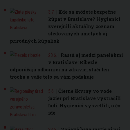
Kde sa môžete bezpečne
3.7.
kúpať v Bratislave? Hygienici
zverejnili aktuálny zoznam
sledovaných umelých aj
prírodných kúpalísk
Rastú aj medzi panelákmi
23.6.
v Bratislave: Ríbezle
odporúčajú odborníci na zdravie, stačí len
trocha a vaše telo sa vám poďakuje
Čierne škvrny vo vode
5.6.
jazier pri Bratislave vystrašili
ľudí. Hygienici vysvetlili, o čo
ide
Voňavá baza rastie aj pri
23.5.