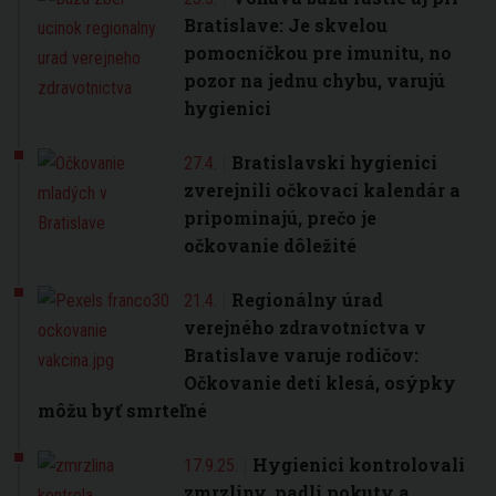
Bratislave: Je skvelou
pomocníčkou pre imunitu, no
pozor na jednu chybu, varujú
hygienici
Bratislavskí hygienici
27.4.
zverejnili očkovací kalendár a
pripomínajú, prečo je
očkovanie dôležité
Regionálny úrad
21.4.
verejného zdravotníctva v
Bratislave varuje rodičov:
Očkovanie detí klesá, osýpky
môžu byť smrteľné
Hygienici kontrolovali
17.9.25.
zmrzliny, padli pokuty a