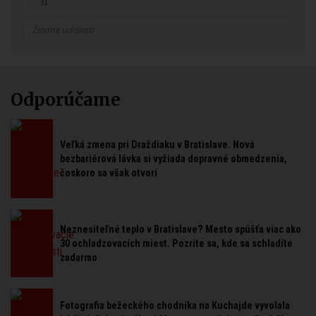
31
Žiadne udalosti
Odporúčame
Veľká zmena pri Draždiaku v Bratislave. Nová
bezbariérová lávka si vyžiada dopravné obmedzenia,
čoskoro sa však otvorí
Neznesiteľné teplo v Bratislave? Mesto spúšťa viac ako
30 ochladzovacích miest. Pozrite sa, kde sa schladíte
zadarmo
Fotografia bežeckého chodníka na Kuchajde vyvolala