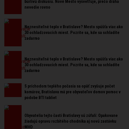
búrlivú diskusiu. Nové Mesto vysvetľuje, prečo dráha
nevedie rovno
Neznesiteľné teplo v Bratislave? Mesto spúšťa viac ako
30 ochladzovacích miest. Pozrite sa, kde sa schladíte
zadarmo
Neznesiteľné teplo v Bratislave? Mesto spúšťa viac ako
30 ochladzovacích miest. Pozrite sa, kde sa schladíte
zadarmo
S príchodom teplého počasia sa opäť zvyšuje počet
komárov, Bratislava má pre obyvateľov domov pomoc v
podobe BTI tabliet
Obyvatelia tejto časti Bratislavy sú zúfalí: Opakovane
žiadajú opravu rozbitého chodníka aj novú zastávku
MHD