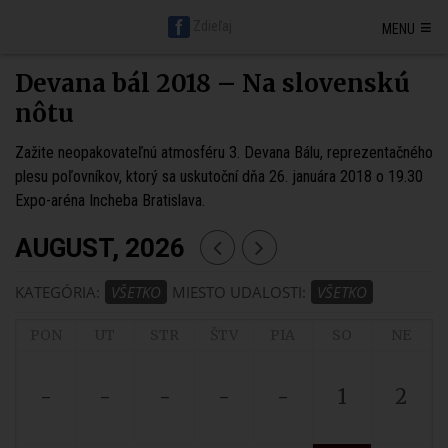
Hlavná stránka BratislavaDen.sk
Petržalka
Staré mesto
≡
Zdieľaj
MENU
Nové mesto
Ružinov
Karlova ves
Vrakuňa
Podunajské Biskupice
Rača
Vajnory
Dúbravka
Lamač
Devín
Devínska Nová Ves
Záhorská Bystrica
Jarovce
Čunovo
Rusovce
Svätý jur
Stupava
Devana bál 2018 – Na slovenskú
Senec
Malacky
Pezinok
Modra
nôtu
Zažite neopakovateľnú atmosféru 3. Devana Bálu, reprezentačného
plesu poľovníkov, ktorý sa uskutoční dňa 26. januára 2018 o 19.30
Expo-aréna Incheba Bratislava.
AUGUST, 2026
KATEGÓRIA:
VŠETKO
MIESTO UDALOSTI:
VŠETKO
PON
UT
STR
ŠTV
PIA
SO
NE
-
-
-
-
-
1
2