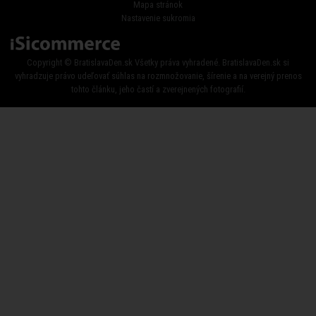
Mapa stránok
Nastavenie sukromia
Copyright © BratislavaDen.sk Všetky práva vyhradené. BratislavaDen.sk si
vyhradzuje právo udeľovať súhlas na rozmnožovanie, šírenie a na verejný prenos
tohto článku, jeho častí a zverejnených fotografií.