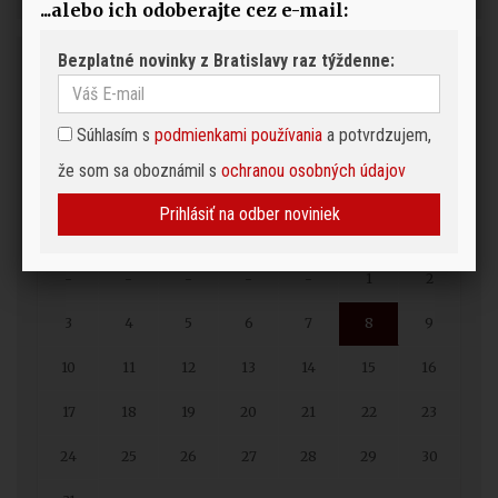
...alebo ich odoberajte cez e-mail:
Bezplatné novinky z Bratislavy raz týždenne:
Podujatia
Pre pridanie podujatia do kalendára napíšte na
redakcia@bratislavaden.sk
Súhlasím s
podmienkami používania
a potvrdzujem,
AUGUST, 2026
že som sa oboznámil s
ochranou osobných údajov
KATEGÓRIA:
VŠETKO
MIESTO UDALOSTI:
VŠETKO
Prihlásiť na odber noviniek
-
-
-
-
-
1
2
3
4
5
6
7
8
9
10
11
12
13
14
15
16
17
18
19
20
21
22
23
24
25
26
27
28
29
30