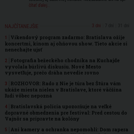
čítať ďalej...
3 dni
7 dní
31 dní
NAJČÍTANEJŠIE
Víkendový program zadarmo: Bratislava ožije
koncertmi, kinom aj ohňovou show. Tieto akcie si
nenechajte ujsť
Fotografia bežeckého chodníka na Kuchajde
vyvolala búrlivú diskusiu. Nové Mesto
vysvetľuje, prečo dráha nevedie rovno
ROZHOVOR: Rado z Nie je túra bez Štúra vám
ukáže miesta nielen v Bratislave, ktoré väčšina
ľudí vôbec nepozná
Bratislavská polícia upozorňuje na veľké
dopravné obmedzenia pre festival: Pred cestou do
Vajnôr sa pripravte na kolóny
Ani kamery a ochranka nepomohli: Dom rapera