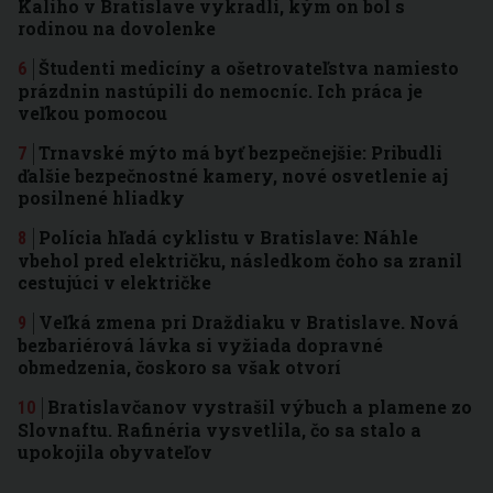
Kaliho v Bratislave vykradli, kým on bol s
rodinou na dovolenke
Študenti medicíny a ošetrovateľstva namiesto
prázdnin nastúpili do nemocníc. Ich práca je
veľkou pomocou
Trnavské mýto má byť bezpečnejšie: Pribudli
ďalšie bezpečnostné kamery, nové osvetlenie aj
posilnené hliadky
Polícia hľadá cyklistu v Bratislave: Náhle
vbehol pred električku, následkom čoho sa zranil
cestujúci v električke
Veľká zmena pri Draždiaku v Bratislave. Nová
bezbariérová lávka si vyžiada dopravné
obmedzenia, čoskoro sa však otvorí
Bratislavčanov vystrašil výbuch a plamene zo
Slovnaftu. Rafinéria vysvetlila, čo sa stalo a
upokojila obyvateľov