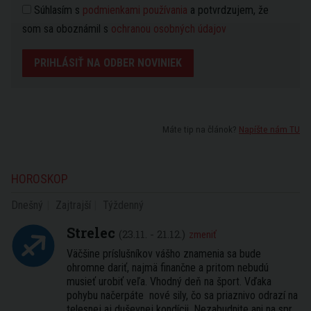
Súhlasím s
podmienkami používania
a potvrdzujem, že
som sa oboznámil s
ochranou osobných údajov
PRIHLÁSIŤ NA ODBER NOVINIEK
Máte tip na článok?
Napíšte nám TU
HOROSKOP
Dnešný
Zajtrajší
Týždenný
Strelec
(23.11. - 21.12.)
zmeniť
Väčšine príslušníkov vášho znamenia sa bude
ohromne dariť, najmä finančne a pritom nebudú
musieť urobiť veľa. Vhodný deň na šport. Vďaka
pohybu načerpáte nové sily, čo sa priaznivo odrazí na
telesnej aj duševnej kondícii. Nezabudnite ani na spr