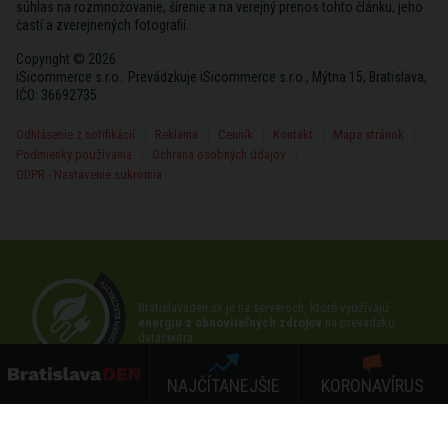
súhlas na rozmnožovanie, šírenie a na verejný prenos tohto článku, jeho
častí a zverejnených fotografií.
Copyright © 2026
iSicommerce s.r.o.. Prevádzkuje iSicommerce s.r.o., Mýtna 15, Bratislava,
IČO: 36692735
Odhlásenie z notifikácií
Reklama
Cenník
Kontakt
Mapa stránok
Podmienky používania
Ochrana osobných údajov
GDPR - Nastavenie sukromia
Bratislavaden.sk je na serveroch, ktoré využívajú
energiu z obnoviteľných zdrojov
na prevádzku
datacentra.
NAJČÍTANEJŠIE
KORONAVÍRUS