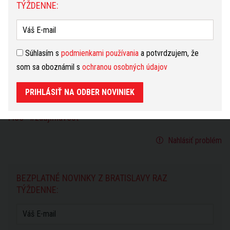
TÝŽDENNE:
ZDIEĽAŤ
Súhlasím s
podmienkami používania
a potvrdzujem, že
SLEDUJTE NÁS NA
som sa oboznámil s
ochranou osobných údajov
Gwyneth McMullen
influencer
VIAC K TÉME
PRIHLÁSIŤ NA ODBER NOVINIEK
Instagram
podujatia
podujatia Bratislava
Robert
Fico
zaujímavosť
Nahlásiť problém
BEZPLATNÉ NOVINKY Z BRATISLAVY RAZ
TÝŽDENNE: