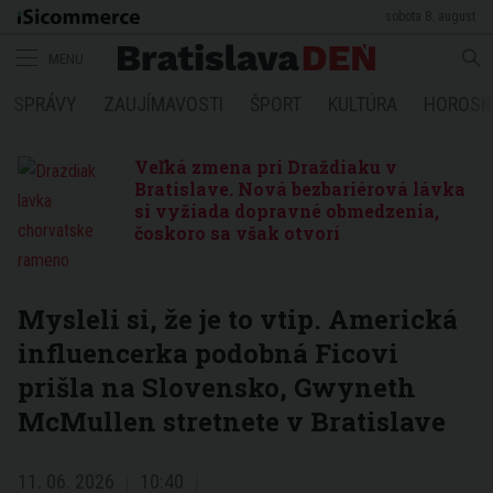
sobota 8. august
MENU
SPRÁVY
ZAUJÍMAVOSTI
ŠPORT
KULTÚRA
HOROSK
Veľká zmena pri Draždiaku v
Bratislave. Nová bezbariérová lávka
si vyžiada dopravné obmedzenia,
čoskoro sa však otvorí
Mysleli si, že je to vtip. Americká
influencerka podobná Ficovi
prišla na Slovensko, Gwyneth
McMullen stretnete v Bratislave
11. 06. 2026
10:40