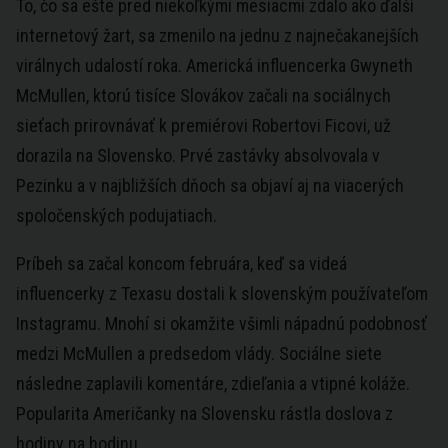
To, čo sa ešte pred niekoľkými mesiacmi zdalo ako ďalší
internetový žart, sa zmenilo na jednu z najnečakanejších
virálnych udalostí roka. Americká influencerka Gwyneth
McMullen, ktorú tisíce Slovákov začali na sociálnych
sieťach prirovnávať k premiérovi Robertovi Ficovi, už
dorazila na Slovensko. Prvé zastávky absolvovala v
Pezinku a v najbližších dňoch sa objaví aj na viacerých
spoločenských podujatiach.
Príbeh sa začal koncom februára, keď sa videá
influencerky z Texasu dostali k slovenským používateľom
Instagramu. Mnohí si okamžite všimli nápadnú podobnosť
medzi McMullen a predsedom vlády. Sociálne siete
následne zaplavili komentáre, zdieľania a vtipné koláže.
Popularita Američanky na Slovensku rástla doslova z
hodiny na hodinu.