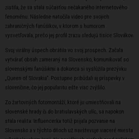
zistila, že sa stala súčasťou nečakaného internetového
fenoménu. Následne natočila video pre svojich
zahraničných fanúšikov, v ktorom s humorom
vysvetľovala, prečo jej profil zrazu sledujú tisíce Slovákov.
Svoj virálny úspech obrátila vo svoj prospech. Začala
vytvárať obsah zameraný na Slovensko, komunikovať so
slovenskými fanúšikmi a dokonca si vyslúžila prezývku
„Queen of Slovakia“. Postupne pribúdali aj príspevky v
slovenčine, čo jej popularitu ešte viac zvýšilo.
Zo žartovných fotomontáží, ktoré ju umiestňovali na
slovenské hrady či do bratislavských ulíc, sa napokon
stala realita. Influencerka totiž prijala pozvanie na
Slovensko a v týchto dňoch už navštevuje viaceré miesta