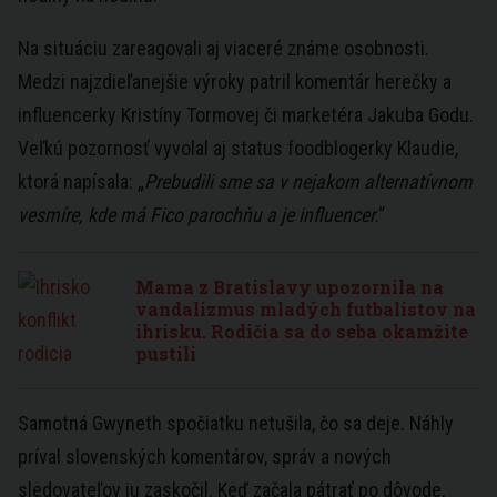
Na situáciu zareagovali aj viaceré známe osobnosti.
Medzi najzdieľanejšie výroky patril komentár herečky a
influencerky Kristíny Tormovej či marketéra Jakuba Godu.
Veľkú pozornosť vyvolal aj status foodblogerky Klaudie,
ktorá napísala: „
Prebudili sme sa v nejakom alternatívnom
vesmíre, kde má Fico parochňu a je influencer
.“
Mama z Bratislavy upozornila na
vandalizmus mladých futbalistov na
ihrisku. Rodičia sa do seba okamžite
pustili
Samotná Gwyneth spočiatku netušila, čo sa deje. Náhly
príval slovenských komentárov, správ a nových
sledovateľov ju zaskočil. Keď začala pátrať po dôvode,