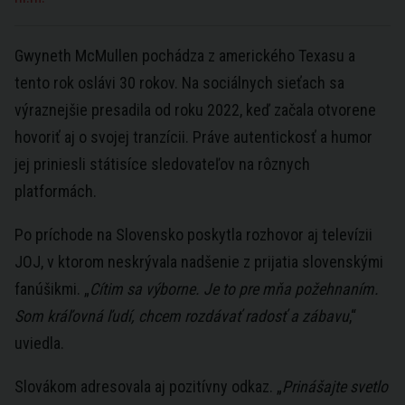
Gwyneth McMullen pochádza z amerického Texasu a
tento rok oslávi 30 rokov. Na sociálnych sieťach sa
výraznejšie presadila od roku 2022, keď začala otvorene
hovoriť aj o svojej tranzícii. Práve autentickosť a humor
jej priniesli státisíce sledovateľov na rôznych
platformách.
Po príchode na Slovensko poskytla rozhovor aj televízii
JOJ, v ktorom neskrývala nadšenie z prijatia slovenskými
fanúšikmi. „
Cítim sa výborne. Je to pre mňa požehnaním.
Som kráľovná ľudí, chcem rozdávať radosť a zábavu
,“
uviedla.
Slovákom adresovala aj pozitívny odkaz. „
Prinášajte svetlo