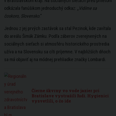
v Bratislavskom kraji. Na sociálnych sieťach pred príletom
odkázala fanúšikom jednoduchý odkaz: „
Vidíme sa
čoskoro, Slovensko
.“
Jednou z jej prvých zastávok sa stal Pezinok, kde zavítala
do areálu Šimák Zámku. Podľa záberov zverejnených na
sociálnych sieťach si atmosféru historického prostredia
užíva a na Slovensku sa cíti príjemne. V najbližších dňoch
sa má objaviť aj na módnej prehliadke značky Lombardi.
Čierne škvrny vo vode jazier pri
Bratislave vystrašili ľudí. Hygienici
vysvetlili, o čo ide