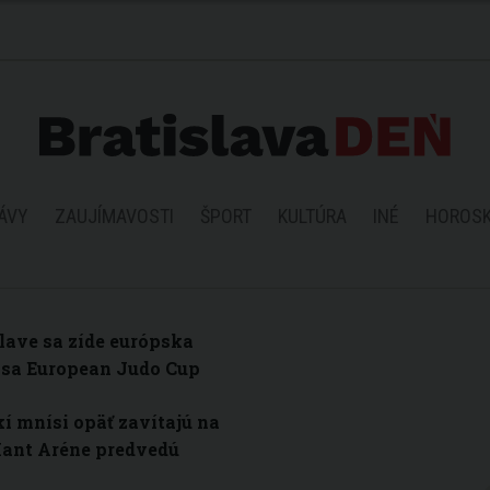
ÁVY
ZAUJÍMAVOSTI
ŠPORT
KULTÚRA
INÉ
HOROS
lave sa zíde európska
 sa European Judo Cup
í mnísi opäť zavítajú na
Hant Aréne predvedú