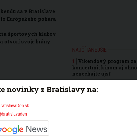
íkendu sa v Bratislave
olo Európskeho pohára
cia športových klubov
va otvorí svoje brány
NAJČÍTANEJŠIE
Víkendový program zad
koncertmi, kinom aj ohňo
nenechajte ujsť
Fotografia bežeckého 
te novinky z Bratislavy na:
búrlivú diskusiu. Nové Me
nevedie rovno
ratislavaDen.sk
Bratislavská polícia u
@bratislavaden
obmedzenia pre festival: 
pripravte na kolóny
Ani kamery a ochranka