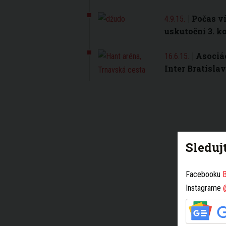
Počas v
4.9.15.
uskutoční 3. k
Asociá
16.6.15.
Inter Bratisla
Sleduj
Facebooku
B
Instagrame