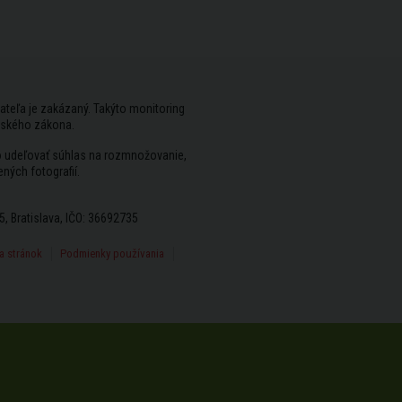
ateľa je zakázaný. Takýto monitoring
rského zákona.
vo udeľovať súhlas na rozmnožovanie,
ených fotografií.
5, Bratislava, IČO: 36692735
 stránok
Podmienky používania