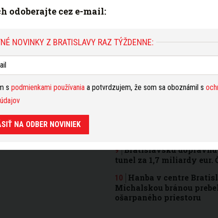
v Bratislave vykradli, k
ich odoberajte cez e-mail:
Študenti medicíny a oš
nastúpili do nemocníc. I
NÉ NOVINKY Z BRATISLAVY RAZ TÝŽDENNE:
Polícia hľadá cyklistu 
električku, následkom čoh
Veľká zmena pri Draždi
bezbariérová lávka si vy
ím s
podmienkami používania
a potvrdzujem, že som sa oboznámil s
och
čoskoro sa však otvorí
údajov
Trnavské mýto má byť be
bezpečnostné kamery, nov
ÁSIŤ NA ODBER NOVINIEK
hliadky
Bratislavskú dopravnú 
tunel za 1,7 miliardy eur.
Hanba v centre Bratis
Michalskou bránou prebe
ošarpaného priestoru