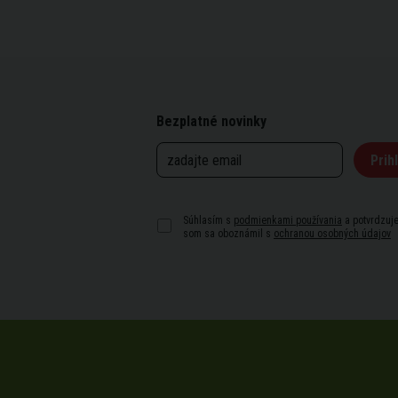
Bezplatné novinky
Prihl
Súhlasím s
podmienkami používania
a potvrdzuje
som sa oboznámil s
ochranou osobných údajov