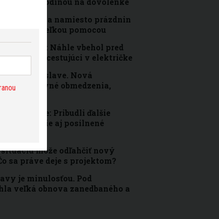
ým on bol s rodinou na dovolenke
etrovateľstva namiesto prázdnin
ch práca je veľkou pomocou
v Bratislave: Náhle vbehol pred
o sa zranil cestujúci v električke
aku v Bratislave. Nová
žiada dopravné obmedzenia,
ranou
zpečnejšie: Pribudli ďalšie
é osvetlenie aj posilnené
situáciu môže odľahčiť nový
 Čo sa práve deje s projektom?
lavy je minulosťou. Pod
hla veľká obnova zanedbaného a