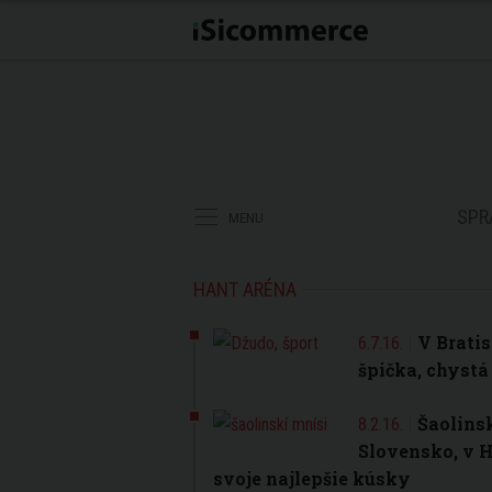
SPR
MENU
HANT ARÉNA
V Bratis
6.7.16.
špička, chystá
Šaolinsk
8.2.16.
Slovensko, v 
svoje najlepšie kúsky