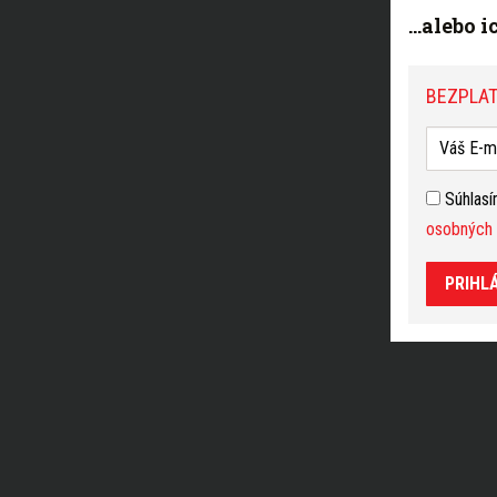
...alebo 
BEZPLAT
Súhlas
osobných 
PRIHL