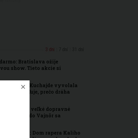
3 dni
7 dní
31 dní
armo: Bratislava ožije
vou show. Tieto akcie si
chodníka na Kuchajde vyvolala
sto vysvetľuje, prečo dráha
pozorňuje na veľké dopravné
Pred cestou do Vajnôr sa
 nepomohli: Dom rapera Kaliho