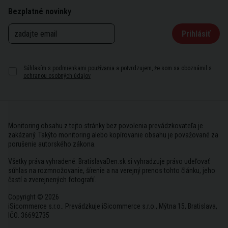
Bezplatné novinky
Prihlásiť
Súhlasím s
podmienkami používania
a potvrdzujem, že som sa oboznámil s
ochranou osobných údajov
Monitoring obsahu z tejto stránky bez povolenia prevádzkovateľa je
zakázaný. Takýto monitoring alebo kopírovanie obsahu je považované za
porušenie autorského zákona.
Všetky práva vyhradené. BratislavaDen.sk si vyhradzuje právo udeľovať
súhlas na rozmnožovanie, šírenie a na verejný prenos tohto článku, jeho
častí a zverejnených fotografií.
Copyright © 2026
iSicommerce s.r.o.. Prevádzkuje iSicommerce s.r.o., Mýtna 15, Bratislava,
IČO: 36692735