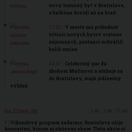
nový luxusný byt v Bratislave,
z balkóna dovidí až na hrad
V meste má pribudnúť
7.7.23.
tritisíc nových bytov vrátane
nájomných, poslanci schválili
balík zmien
Celebritný pár dá
4.3.22.
zbohom Malinovu a sťahuje sa
do Bratislavy, majú jedinečný
výhľad
3 dni
7 dní
31 dní
NAJČÍTANEJŠIE
Víkendový program zadarmo: Bratislava ožije
koncertmi, kinom aj ohňovou show. Tieto akcie si