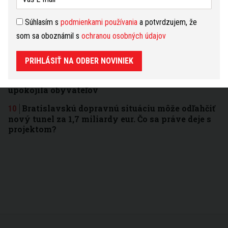
ďalšie bezpečnostné kamery, nové osvetlenie aj
posilnené hliadky
Súhlasím s
podmienkami používania
a potvrdzujem, že
Hanba v centre Bratislavy je minulosťou. Pod
som sa oboznámil s
ochranou osobných údajov
Michalskou bránou prebehla veľká obnova
zanedbaného a ošarpaného priestoru
PRIHLÁSIŤ NA ODBER NOVINIEK
Bratislavčanov vystrašil výbuch a plamene zo
Slovnaftu. Rafinéria vysvetlila, čo sa stalo a
upokojila obyvateľov
Bratislavskú dopravnú situáciu môže odľahčiť
nový tunel za 1,7 miliardy eur. Čo sa práve deje s
projektom?