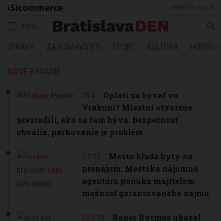
nedeľa 9. august
MENU
SPRÁVY
ZAUJÍMAVOSTI
ŠPORT
KULTÚRA
HOROSK
NOVÉ BÝVANIE
Oplatí sa bývať vo
20.4.
Vrakuni? Miestni otvorene
prezradili, ako sa tam býva. Bezpečnosť
chvália, parkovanie je problém
Mesto hľadá byty na
5.2.25.
prenájom: Mestská nájomná
agentúra ponúka majiteľom
možnosť garantovaného nájmu
Raper Rytmus ukázal
22.6.24.