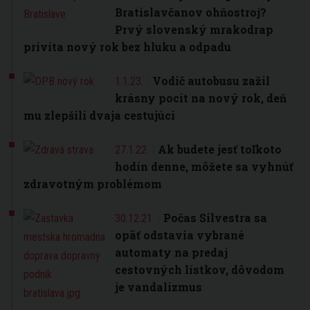
Bratislavčanov ohňostroj?
Prvý slovenský mrakodrap
privíta nový rok bez hluku a odpadu
Vodič autobusu zažil
1.1.23.
krásny pocit na nový rok, deň
mu zlepšili dvaja cestujúci
Ak budete jesť toľkoto
27.1.22.
hodín denne, môžete sa vyhnúť
zdravotným problémom
Počas Silvestra sa
30.12.21.
opäť odstavia vybrané
automaty na predaj
cestovných lístkov, dôvodom
je vandalizmus