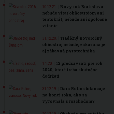
Nový rok Bratislava
10.12.21.
nebude vítať ohňostrojom ani
tentokrát, nebude ani spoločné
vítanie
Tradičný novoročný
31.12.20.
ohňostroj nebude, zakázaná je
aj zábavná pyrotechnika
13 predsavzatí pre rok
1.1.20.
2020, ktoré treba skutočne
dodržať!
Dara Rolins bilancuje
31.12.19.
na konci roka, ako sa
vyrovnala s rozchodom?
Obchody cez sviatky:
20.12.19.