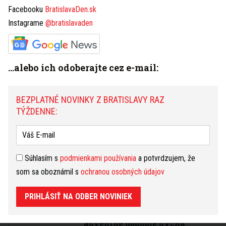
Facebooku
BratislavaDen.sk
Ako strávili Silvester
3.1.19.
Instagrame
@bratislavaden
známe celebrity? Niektoré
modelky skončili v plavkách!
Vieme, aké bude počasie
1.1.19.
...alebo ich odoberajte cez e-mail:
na Nový rok. Zavíta do ulíc
Bratislavy sneh alebo druhá jar?
BEZPLATNÉ NOVINKY Z BRATISLAVY RAZ
Ako zažiariť na
TÝŽDENNE:
31.12.18.
silvestrovskej párty? Máme
pre vás niekoľko tipov
Súhlasím s
podmienkami používania
a potvrdzujem, že
Martin Chodúr plánuje
31.12.18.
som sa oboznámil s
ochranou osobných údajov
tentoraz Silvestra inak,
posledný deň roku nie je preň dôležitý
PRIHLÁSIŤ NA ODBER NOVINIEK
U Gizky Oňovej celé
26.12.18.
adventné obdobie dýcha