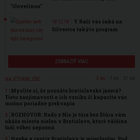
"človečinou"
V Rači vás čaká na
18.12.18.
Silvestra takýto program
ZOBRAZIŤ VIAC
3 dni
7 dní
31 dní
NAJČÍTANEJŠIE
Myslíte si, že poznáte bratislavské jazerá?
Tieto zaujímavosti o ich vzniku či kapacite vás
možno poriadne prekvapia
ROZHOVOR: Rado z Nie je túra bez Štúra vám
ukáže miesta nielen v Bratislave, ktoré väčšina
ľudí vôbec nepozná
Hanba v centre Bratislavy je minulosťou. Pod