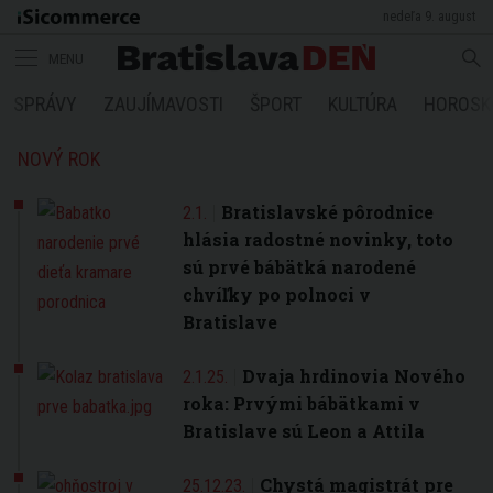
nedeľa 9. august
MENU
SPRÁVY
ZAUJÍMAVOSTI
ŠPORT
KULTÚRA
HOROSK
NOVÝ ROK
Bratislavské pôrodnice
2.1.
hlásia radostné novinky, toto
sú prvé bábätká narodené
chvíľky po polnoci v
Bratislave
Dvaja hrdinovia Nového
2.1.25.
roka: Prvými bábätkami v
Bratislave sú Leon a Attila
Chystá magistrát pre
25.12.23.