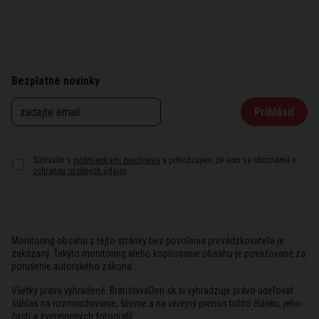
Bezplatné novinky
Prihlásiť
Súhlasím s
podmienkami používania
a potvrdzujem, že som sa oboznámil s
ochranou osobných údajov
Monitoring obsahu z tejto stránky bez povolenia prevádzkovateľa je
zakázaný. Takýto monitoring alebo kopírovanie obsahu je považované za
porušenie autorského zákona.
Všetky práva vyhradené. BratislavaDen.sk si vyhradzuje právo udeľovať
súhlas na rozmnožovanie, šírenie a na verejný prenos tohto článku, jeho
častí a zverejnených fotografií.